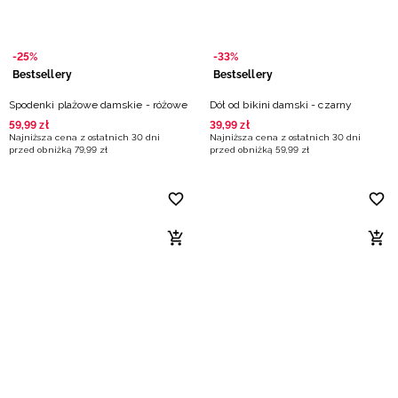
-25%
-33%
Bestsellery
Bestsellery
Spodenki plażowe damskie - różowe
Dół od bikini damski - czarny
59
,
99
zł
39
,
99
zł
Najniższa cena z ostatnich 30 dni
Najniższa cena z ostatnich 30 dni
przed obniżką
79
,
99
zł
przed obniżką
59
,
99
zł