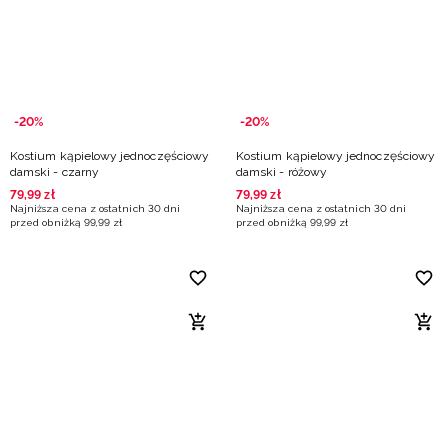
Niemiecki / EUR
Rumuński / RON
Słowacki / EUR
-20%
-20%
Kostium kąpielowy jednoczęściowy
Kostium kąpielowy jednoczęściowy
Ukraiński / UAH
damski - czarny
damski - różowy
79
,
99
zł
79
,
99
zł
Najniższa cena z ostatnich 30 dni
Najniższa cena z ostatnich 30 dni
przed obniżką
99
,
99
zł
przed obniżką
99
,
99
zł