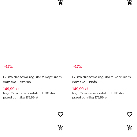
-17%
-17%
Bluza dresowa regular z kapturem
Bluza dresowa regular z kapturem
damska - czarna
damska - biała
149
,
99
zł
149
,
99
zł
Najniższa cena z ostatnich 30 dni
Najniższa cena z ostatnich 30 dni
przed obniżką
179
,
99
zł
przed obniżką
179
,
99
zł