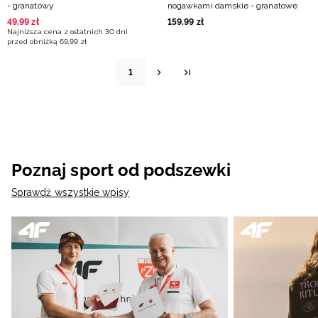
- granatowy
nogawkami damskie - granatowe
49
,
99
zł
159
,
99
zł
Najniższa cena z ostatnich 30 dni
przed obniżką
69
,
99
zł
1
Poznaj sport od podszewki
Sprawdź wszystkie wpisy