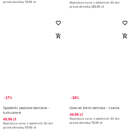
przed obniżką
79
,
99
zł
Najniższa cena z ostatnich 30 dni
przed obniżką
189
,
99
zł
-17%
-38%
Spodenki plażowe damskie -
Góra od bikini damska - czarna
turkusowe
49
,
99
zł
Najniższa cena z ostatnich 30 dni
49
,
99
zł
przed obniżką
79
,
99
zł
Najniższa cena z ostatnich 30 dni
przed obniżką
59
,
99
zł