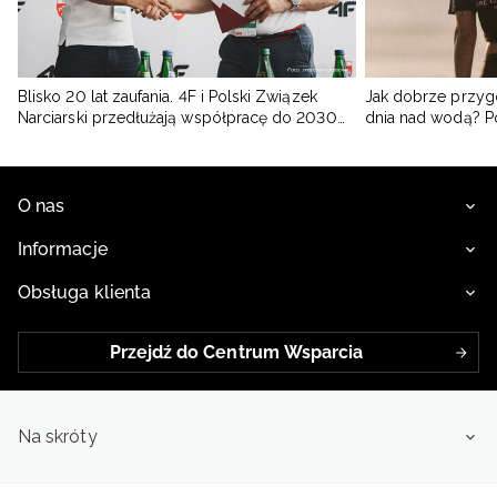
Blisko 20 lat zaufania. 4F i Polski Związek
Jak dobrze przyg
Narciarski przedłużają współpracę do 2030
dnia nad wodą? 
roku
O nas
Informacje
Obsługa klienta
Przejdź do Centrum Wsparcia
Na skróty