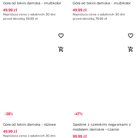
Góra od bikini damska - multikolor
Góra od bikini damska - multikolor
49
,
99
zł
49
,
99
zł
Najniższa cena z ostatnich 30 dni
Najniższa cena z ostatnich 30 dni
przed obniżką
59
,
99
zł
przed obniżką
79
,
99
zł
-38%
-47%
Góra od bikini damska - różowa
Spodnie z szerokimi nogawkami z
modalem damskie - czarne
49
,
99
zł
Najniższa cena z ostatnich 30 dni
99
,
99
zł