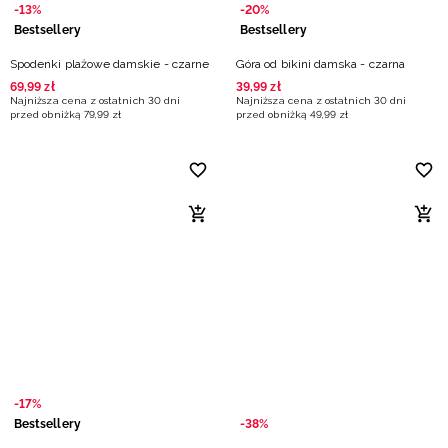
-13%
-20%
Bestsellery
Bestsellery
Spodenki plażowe damskie - czarne
Góra od bikini damska - czarna
69
,
99
zł
39
,
99
zł
Najniższa cena z ostatnich 30 dni
Najniższa cena z ostatnich 30 dni
przed obniżką
79
,
99
zł
przed obniżką
49
,
99
zł
-17%
Bestsellery
-38%