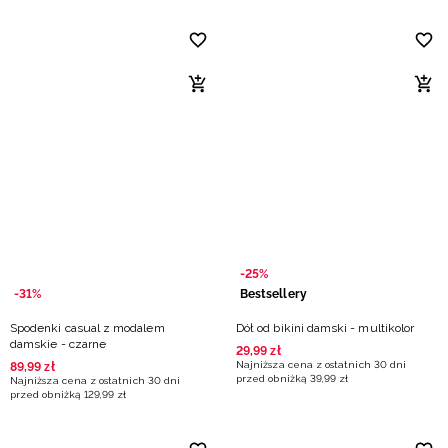
-25%
-31%
Bestsellery
Spodenki casual z modalem
Dół od bikini damski - multikolor
damskie - czarne
29
,
99
zł
Najniższa cena z ostatnich 30 dni
89
,
99
zł
przed obniżką
39
,
99
zł
Najniższa cena z ostatnich 30 dni
przed obniżką
129
,
99
zł