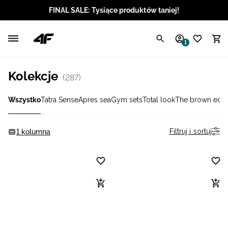
FINAL SALE: Tysiące produktów taniej!
Polski / PLN
1
Angielski / EUR
Kolekcje
(287)
Angielski / USD
Wszystko
Tatra Sense
Apres sea
Gym sets
Total look
The brown edit
Angielski / GBP
Chorwacki / EUR
Filtruj i sortuj
1 kolumna
Czeski / CZK
Litewski / EUR
Łotewski / EUR