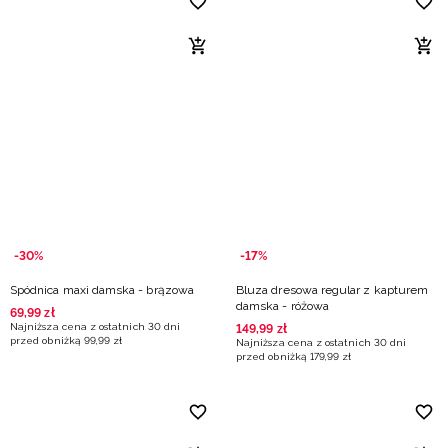
-30%
-17%
Spódnica maxi damska - brązowa
Bluza dresowa regular z kapturem
damska - różowa
69
,
99
zł
Najniższa cena z ostatnich 30 dni
149
,
99
zł
przed obniżką
99
,
99
zł
Najniższa cena z ostatnich 30 dni
przed obniżką
179
,
99
zł