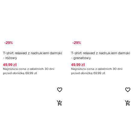
-29%
-29%
T-shirt relaxed z nadrukiem damski
T-shirt relaxed z nadrukiem damski
- różowy
- granatowy
49
,
99
zł
49
,
99
zł
Najniższa cena z ostatnich 30 dni
Najniższa cena z ostatnich 30 dni
przed obniżką
69
,
99
zł
przed obniżką
69
,
99
zł