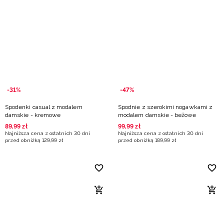
-31%
-47%
Spodenki casual z modalem
Spodnie z szerokimi nogawkami z
damskie - kremowe
modalem damskie - beżowe
89
,
99
zł
99
,
99
zł
Najniższa cena z ostatnich 30 dni
Najniższa cena z ostatnich 30 dni
przed obniżką
129
,
99
zł
przed obniżką
189
,
99
zł