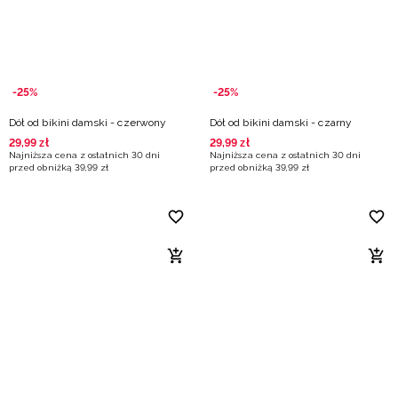
-25%
-25%
Dół od bikini damski - czerwony
Dół od bikini damski - czarny
29
,
99
zł
29
,
99
zł
Najniższa cena z ostatnich 30 dni
Najniższa cena z ostatnich 30 dni
przed obniżką
39
,
99
zł
przed obniżką
39
,
99
zł