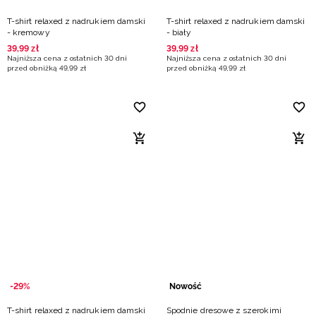
T-shirt relaxed z nadrukiem damski
T-shirt relaxed z nadrukiem damski
- kremowy
- biały
39
,
99
zł
39
,
99
zł
Najniższa cena z ostatnich 30 dni
Najniższa cena z ostatnich 30 dni
przed obniżką
49
,
99
zł
przed obniżką
49
,
99
zł
-29%
Nowość
T-shirt relaxed z nadrukiem damski
Spodnie dresowe z szerokimi