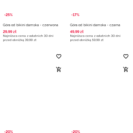
-25%
-17%
Góra od bikini damska - czerwona
Góra od bikini damska - czarna
29
,
99
zł
49
,
99
zł
Najniższa cena z ostatnich 30 dni
Najniższa cena z ostatnich 30 dni
przed obniżką
39
,
99
zł
przed obniżką
59
,
99
zł
-20%
-20%