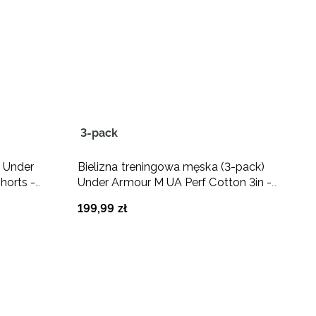
3-pack
T
 Under
Bielizna treningowa męska (3-pack)
S
horts -
Under Armour M UA Perf Cotton 3in -
A
czarna
199
,
99
zł
1