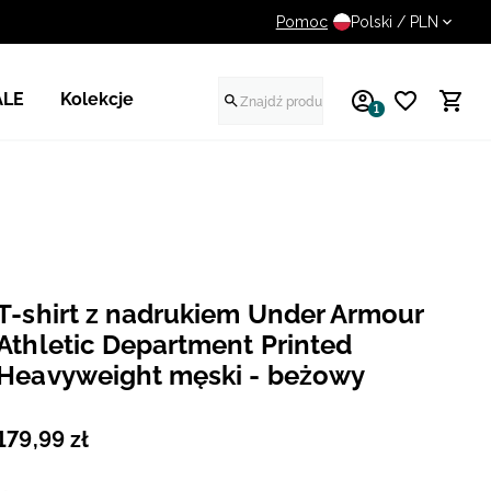
Pomoc
UWAGA NA FAŁSZYWE STR
Polski / PLN
ALE
Kolekcje
1
T-shirt z nadrukiem Under Armour
Athletic Department Printed
Heavyweight męski - beżowy
179
,
99
zł