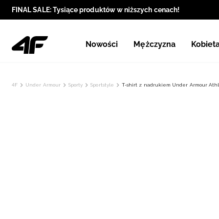
FINAL SALE: Tysiące produktów w niższych cenach!
Nowości
Mężczyzna
Kobiet
4F
Under Armour
Sporty
Sportstyle
T-shirt z nadrukiem Under Armour Ath