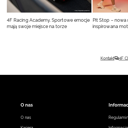
4F Racing Academy. Sportowe emocje
Pit Stop – nowa
mają swoje miejsce na torze
inspirowana mo
Kontakt
4F C
O nas
Informac
O nas
Regulami
Kariera
Informacj