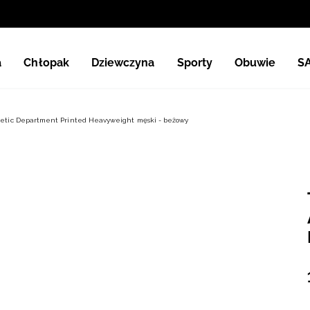
a
Chłopak
Dziewczyna
Sporty
Obuwie
S
letic Department Printed Heavyweight męski - beżowy