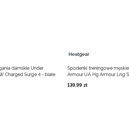
Heatgear
gania damskie Under
Spodenki treningowe męskie
 Charged Surge 4 - białe
Armour UA Hg Armour Lng S
czarne
139
,
99
zł