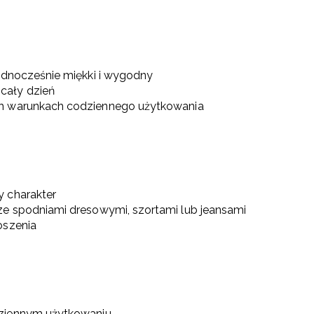
jednocześnie miękki i wygodny
cały dzień
ch warunkach codziennego użytkowania
y charakter
u ze spodniami dresowymi, szortami lub jeansami
oszenia
dziennym użytkowaniu