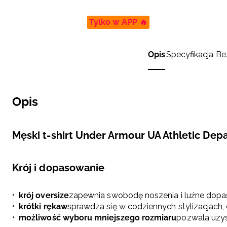
Tylko w APP 🔥
Opis
Specyfikacja
Be
Opis
Męski t-shirt Under Armour UA Athletic De
Krój i dopasowanie
krój oversize
zapewnia swobodę noszenia i luźne dopa
krótki rękaw
sprawdza się w codziennych stylizacjach, 
możliwość wyboru mniejszego rozmiaru
pozwala uzys