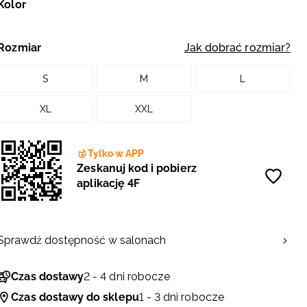
Kolor
Rozmiar
Jak dobrać rozmiar?
S
M
L
XL
XXL
Tylko w APP
Zeskanuj kod i pobierz
aplikację 4F
Sprawdź dostępność w salonach
Czas dostawy
2 - 4 dni robocze
Czas dostawy do sklepu
1 - 3 dni robocze