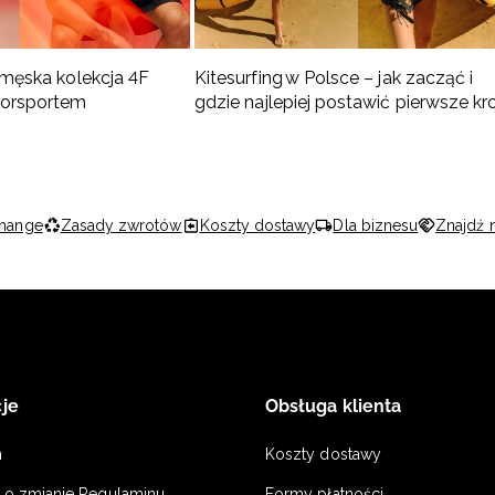
 męska kolekcja 4F
Kitesurfing w Polsce – jak zacząć i
torsportem
gdzie najlepiej postawić pierwsze kr
hange
Zasady zwrotów
Koszty dostawy
Dla biznesu
Znajdź 
je
Obsługa klienta
n
Koszty dostawy
a o zmianie Regulaminu
Formy płatności