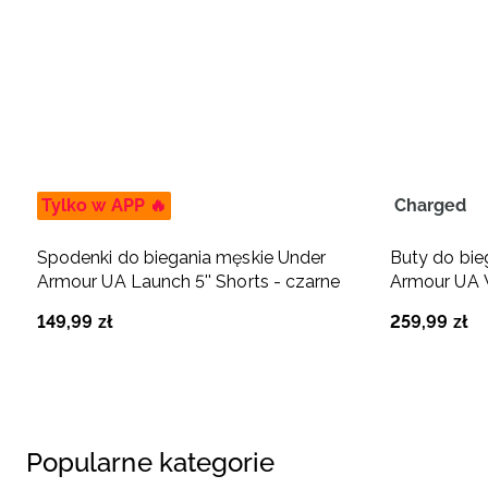
Tylko w APP 🔥
Charged
Spodenki do biegania męskie Under
Buty do bie
Armour UA Launch 5'' Shorts - czarne
Armour UA W
149
,
99
zł
259
,
99
zł
Popularne kategorie