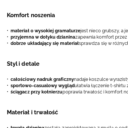
Komfort noszenia
materiał o wysokiej gramaturze
jest nieco grubszy, a 
przyjemna w dotyku dzianina
zapewnia komfort przez 
dobrze układający się materiał
sprawdza się w różny
Styl i detale
całościowy nadruk graficzny
nadaje koszulce wyrazist
sportowo-casualowy wygląd
ułatwia łączenie t-shirt
ściągacz przy kołnierzu
poprawia trwałość i komfort n
Materiał i trwałość
trwała dzianina
została zaprojektowana z myślą o co