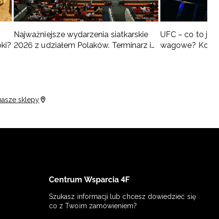
Najważniejsze wydarzenia siatkarskie
UFC – co to jest 
oki?
2026 z udziałem Polaków. Terminarz i
wagowe? Kompl
turnieje
nasze sklepy
Centrum Wsparcia 4F
Szukasz informacji lub chcesz dowiedzieć się
co z Twoim zamówieniem?