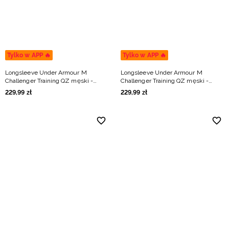
Tylko w APP 🔥
Tylko w APP 🔥
Longsleeve Under Armour M
Longsleeve Under Armour M
Challenger Training QZ męski -
Challenger Training QZ męski -
szary
czarny
229
,
99
zł
229
,
99
zł