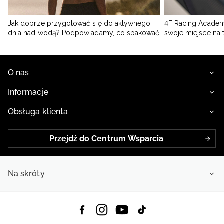
shirt
, a może
granatowa bluza
? To tylko kilka pomysłów, jakimi warto się
zainspirować. Pamiętaj, że w sklepie online 4F zamówisz
buty i odzież
męską Under Armour
w różnych odcieniach: jasnych, pastelowych,
wyrazistych. Sprawdź wszystkie warianty i sam zdecyduj, którymi
Jak dobrze przygotować się do aktywnego
4F Racing Academ
produktami uzupełnisz swoją szafę
dnia nad wodą? Podpowiadamy, co spakować
swoje miejsce na 
O nas
Informacje
Obsługa klienta
Przejdź do Centrum Wsparcia
Na skróty