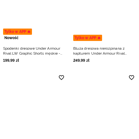
Niemiecki / EUR
Rumuński / RON
Tylko w APP 🔥
Słowacki / EUR
Nowość
Tylko w APP 🔥
Spodenki dresowe Under Armour
Bluza dresowa nierozpinana z
Ukraiński / UAH
Rival LW Graphic Shorts męskie -
kapturem Under Armour Rival
granatowe
Lightweight męska - niebieska
199
,
99
zł
249
,
99
zł