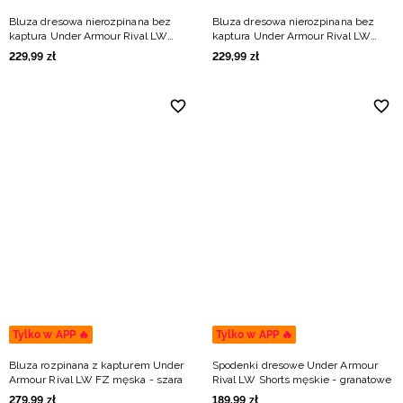
Bluza dresowa nierozpinana bez
Bluza dresowa nierozpinana bez
kaptura Under Armour Rival LW
kaptura Under Armour Rival LW
Crew męska - zielona
Crew męska - czarna
229
,
99
zł
229
,
99
zł
Tylko w APP 🔥
Tylko w APP 🔥
Bluza rozpinana z kapturem Under
Spodenki dresowe Under Armour
Armour Rival LW FZ męska - szara
Rival LW Shorts męskie - granatowe
279
,
99
zł
189
,
99
zł