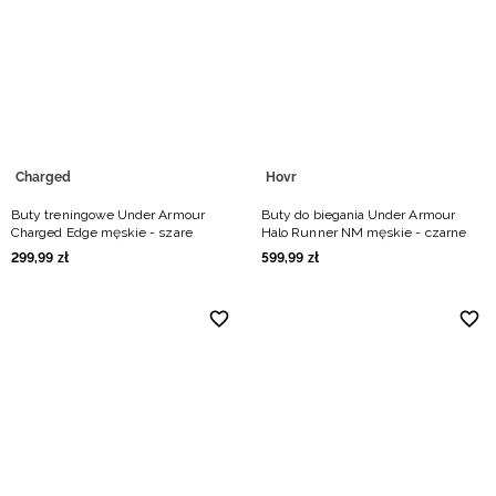
Charged
Hovr
Buty treningowe Under Armour
Buty do biegania Under Armour
Charged Edge męskie - szare
Halo Runner NM męskie - czarne
299
,
99
zł
599
,
99
zł