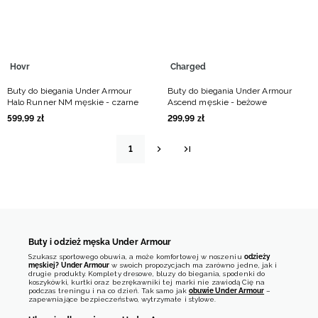
Hovr
Charged
Buty do biegania Under Armour
Buty do biegania Under Armour
Halo Runner NM męskie - czarne
Ascend męskie - beżowe
599
,
99
zł
299
,
99
zł
1
Buty i odzież męska Under Armour
Szukasz sportowego obuwia, a może komfortowej w noszeniu
odzieży
męskiej? Under Armour
w swoich propozycjach ma zarówno jedne, jak i
drugie produkty. Komplety dresowe, bluzy do biegania, spodenki do
koszykówki, kurtki oraz bezrękawniki tej marki nie zawiodą Cię na
podczas treningu i na co dzień. Tak samo jak
obuwie Under Armour
–
zapewniające bezpieczeństwo, wytrzymałe i stylowe.