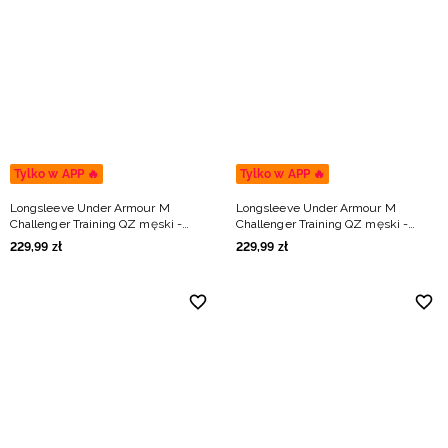
Tylko w APP 🔥
Tylko w APP 🔥
Longsleeve Under Armour M
Longsleeve Under Armour M
Challenger Training QZ męski -
Challenger Training QZ męski -
granatowy
khaki
229
,
99
zł
229
,
99
zł