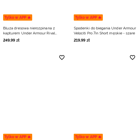
Tylko w APP 🔥
Tylko w APP 🔥
Bluza dresowa nierozpinana z
Spodenki do biegania Under Armour
kapturem Under Armour Rival
Velociti Pro 7in Short męskie - szare
Lightweight męska - zielona
249
,
99
zł
219
,
99
zł
Tylko w APP 🔥
Tylko w APP 🔥