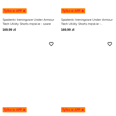
Tylko w APP 🔥
Tylko w APP 🔥
Spodenki treningowe Under Armour
Spodenki treningowe Under Armour
Tech Utility Shorts męskie - szare
Tech Utility Shorts męskie -
granatowe
169
,
99
zł
169
,
99
zł
Tylko w APP 🔥
Tylko w APP 🔥