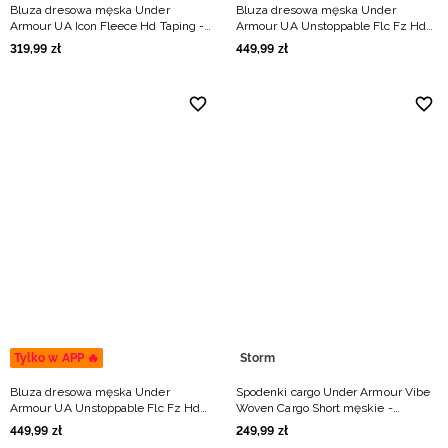
Bluza dresowa męska Under
Bluza dresowa męska Under
Armour UA Icon Fleece Hd Taping -
Armour UA Unstoppable Flc Fz Hd
khaki
Eu - zielona
319
,
99
zł
449
,
99
zł
Tylko w APP 🔥
Storm
Bluza dresowa męska Under
Spodenki cargo Under Armour Vibe
Armour UA Unstoppable Flc Fz Hd
Woven Cargo Short męskie -
Eu - szara
beżowe
449
,
99
zł
249
,
99
zł