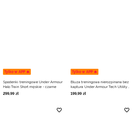
Tylko w APP 🔥
Tylko w APP 🔥
Spodenki treningowe Under Armour
Bluza treningowa nierozpinana bez
Halo Train Short męskie - czarne
kaptura Under Armour Tech Utility
1/4 Zip męska - granatowa
299
,
99
zł
199
,
99
zł