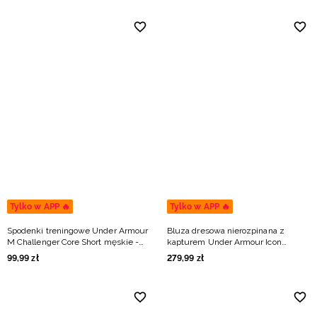
Tylko w APP 🔥
Tylko w APP 🔥
Spodenki treningowe Under Armour
Bluza dresowa nierozpinana z
M Challenger Core Short męskie -
kapturem Under Armour Icon
granatowe
Fleece Hoodie męska - zielona
99
,
99
zł
279
,
99
zł