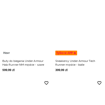
Hovr
Tylko w APP 🔥
Buty do biegania Under Armour
Sneakersy Under Armour Tech
Halo Runner NM męskie - szare
Runner męskie - białe
599
,
99
zł
399
,
99
zł