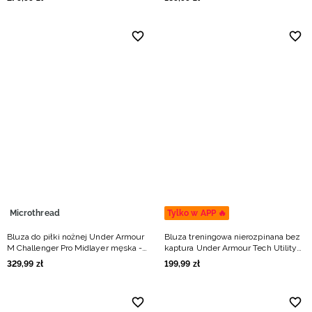
Microthread
Tylko w APP 🔥
Bluza do piłki nożnej Under Armour
Bluza treningowa nierozpinana bez
M Challenger Pro Midlayer męska -
kaptura Under Armour Tech Utility
czarna
1/4 Zip męska - zielona
329
,
99
zł
199
,
99
zł