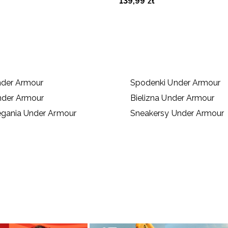
139
,
99
zł
nder Armour
Spodenki Under Armour
nder Armour
Bielizna Under Armour
egania Under Armour
Sneakersy Under Armour