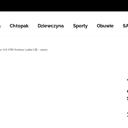
a
Chłopak
Dziewczyna
Sporty
Obuwie
S
r UA HW Armour Label SS - szary