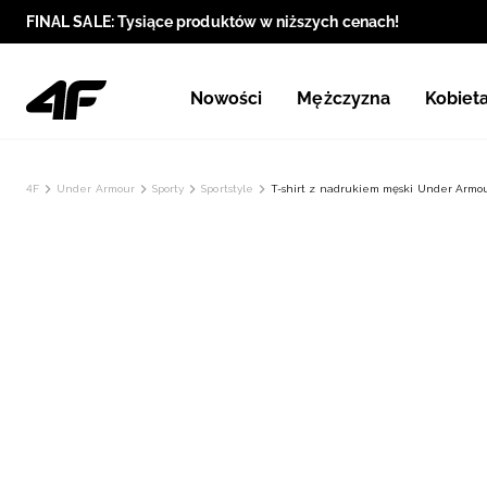
FINAL SALE: Tysiące produktów w niższych cenach!
Nowości
Mężczyzna
Kobiet
4F
Under Armour
Sporty
Sportstyle
T-shirt z nadrukiem męski Under Armou