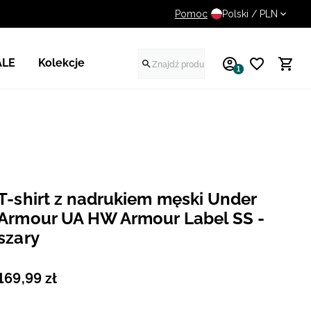
Pomoc
UWAGA NA FAŁSZYWE STR
Polski / PLN
ALE
Kolekcje
1
T-shirt z nadrukiem męski Under
Armour UA HW Armour Label SS -
szary
169
,
99
zł