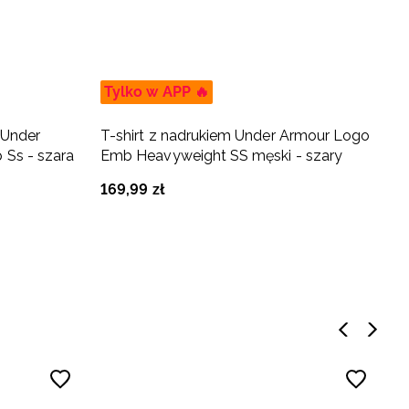
Tylko w APP 🔥
T
 Under
T-shirt z nadrukiem Under Armour Logo
K
Ss - szara
Emb Heavyweight SS męski - szary
V
169
,
99
zł
1