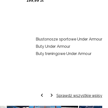
199
,
99
zł
1
Biustonosze sportowe Under Armour
Buty Under Armour
Buty treningowe Under Armour
Sprawdź wszystkie wpisy