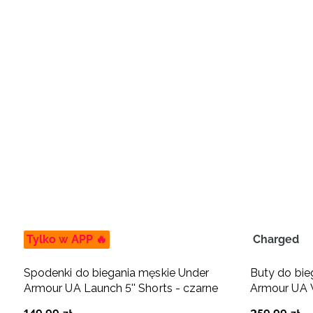
Tylko w APP 🔥
Charged
Spodenki do biegania męskie Under
Buty do bie
Armour UA Launch 5'' Shorts - czarne
Armour UA W