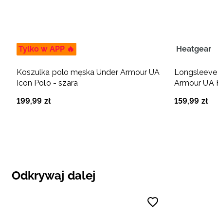
Tylko w APP 🔥
Heatgear
Koszulka polo męska Under Armour UA
Longsleeve
Icon Polo - szara
Armour UA 
199
,
99
zł
159
,
99
zł
Odkrywaj dalej