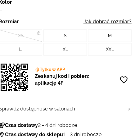
Kolor
Rozmiar
Jak dobrać rozmiar?
XS
S
M
L
XL
XXL
Tylko w APP
Zeskanuj kod i pobierz
aplikację 4F
Sprawdź dostępność w salonach
Czas dostawy
2 - 4 dni robocze
Czas dostawy do sklepu
1 - 3 dni robocze