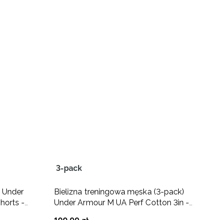
3-pack
T
 Under
Bielizna treningowa męska (3-pack)
S
horts -
Under Armour M UA Perf Cotton 3in -
A
czarna