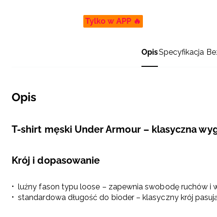
Tylko w APP 🔥
Opis
Specyfikacja
Be
Opis
T-shirt męski Under Armour – klasyczna wygo
Krój i dopasowanie
luźny fason typu loose – zapewnia swobodę ruchów 
standardowa długość do bioder – klasyczny krój pasując