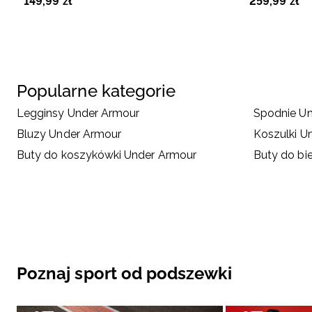
149
,
99
zł
259
,
99
zł
Popularne kategorie
Legginsy Under Armour
Spodnie U
Bluzy Under Armour
Koszulki U
Buty do koszykówki Under Armour
Buty do bi
Poznaj sport od podszewki