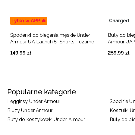
Tylko w APP 🔥
Charged
Spodenki do biegania męskie Under
Buty do bie
Armour UA Launch 5'' Shorts - czarne
Armour UA W
149
,
99
zł
259
,
99
zł
Popularne kategorie
Legginsy Under Armour
Spodnie U
Bluzy Under Armour
Koszulki U
Buty do koszykówki Under Armour
Buty do bi