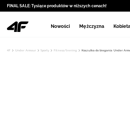
FINAL SALE: Tysiące produktów w niższych cenach!
Nowości
Mężczyzna
Kobiet
4F
Under Armour
Sporty
Fitness/trening
Koszulka do biegania Under Armo