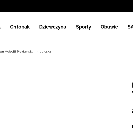
a
Chłopak
Dziewczyna
Sporty
Obuwie
S
ur Velociti Pro damska - niebieska