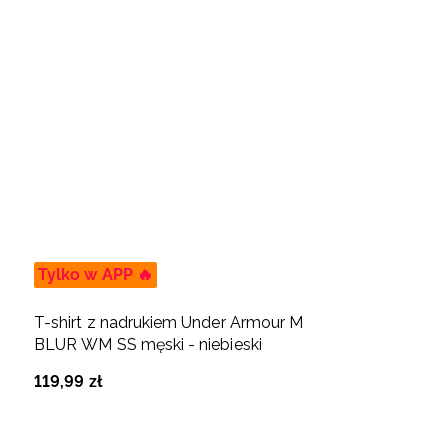
Tylko w APP 🔥
T-shirt z nadrukiem Under Armour M
BLUR WM SS męski - niebieski
119
,
99
zł