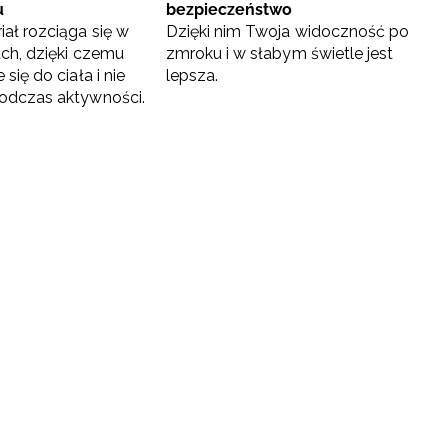
u
bezpieczeństwo
ał rozciąga się w
Dzięki nim Twoja widoczność po
ach, dzięki czemu
zmroku i w słabym świetle jest
się do ciała i nie
lepsza.
odczas aktywności.