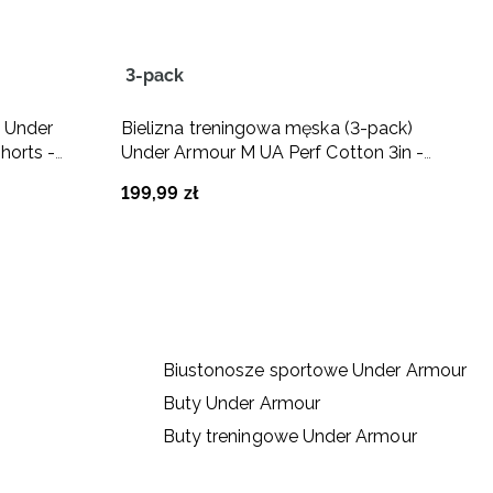
3-pack
T
 Under
Bielizna treningowa męska (3-pack)
S
horts -
Under Armour M UA Perf Cotton 3in -
A
czarna
199
,
99
zł
1
Biustonosze sportowe Under Armour
Buty Under Armour
Buty treningowe Under Armour