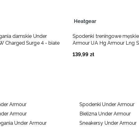
Heatgear
gania damskie Under
Spodenki treningowe męskie
 Charged Surge 4 - białe
Armour UA Hg Armour Lng S
czarne
139
,
99
zł
nder Armour
Spodenki Under Armour
nder Armour
Bielizna Under Armour
egania Under Armour
Sneakersy Under Armour