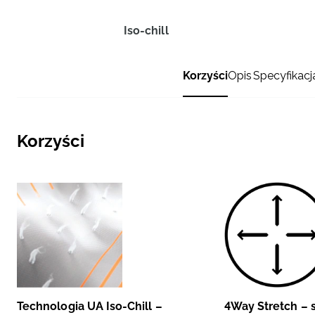
Iso-chill
Korzyści
Opis
Specyfikacj
Korzyści
Technologia UA Iso-Chill –
4Way Stretch –