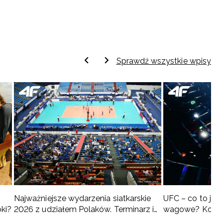
Sprawdź wszystkie wpisy
Najważniejsze wydarzenia siatkarskie
UFC – co to jest 
oki?
2026 z udziałem Polaków. Terminarz i
wagowe? Kompl
turnieje