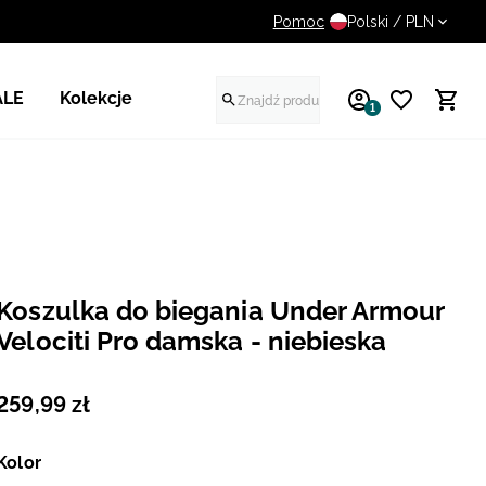
Pomoc
UWAGA NA FAŁSZYWE STR
Polski / PLN
ALE
Kolekcje
1
Koszulka do biegania Under Armour
Velociti Pro damska - niebieska
259
,
99
zł
Kolor