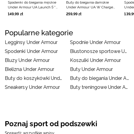
Spodenki do biegania męskie
Buty do biegania damskie
Spode
Under Armour UA Launch 5''
Under Armour UA W Charged
Under
Shorts - czarne
Surge 4 - białe
Lng S
149
,
99
zł
259
,
99
zł
139
,
9
Popularne kategorie
Legginsy Under Armour
Spodnie Under Armour
Spodenki Under Armour
Biustonosze sportowe Under Armour
Bluzy Under Armour
Koszulki Under Armour
Bielizna Under Armour
Buty Under Armour
Buty do koszykówki Under Armour
Buty do biegania Under Armour
Sneakersy Under Armour
Buty treningowe Under Armour
Poznaj sport od podszewki
Sprawdź wszystkie wpisy