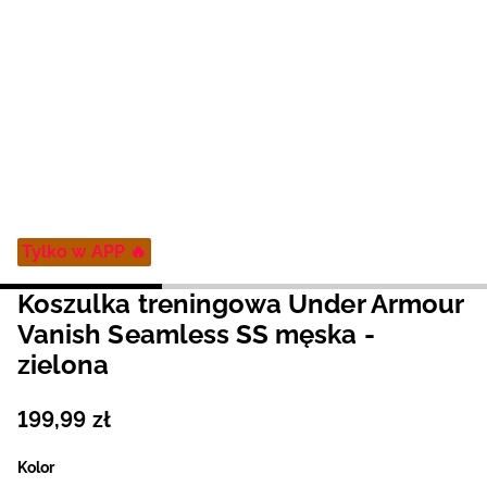
Niemiecki / EUR
Rumuński / RON
Słowacki / EUR
Ukraiński / UAH
Tylko w APP 🔥
Koszulka treningowa Under Armour
Vanish Seamless SS męska -
zielona
199
,
99
zł
Kolor