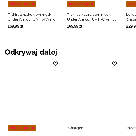
Tylko w APP 🔥
Tylko w APP 🔥
Tylk
T-shirt z nadrukiem męski
T-shirt z nadrukiem męski
Longs
Under Armour UA HW Armour
Under Armour UA HW Armour
Chall
Label SS - zielony
Label SS - zielony
- ziel
169
,
99
zł
169
,
99
zł
229
,
9
Odkrywaj dalej
Tylko w APP 🔥
Charged
Heat