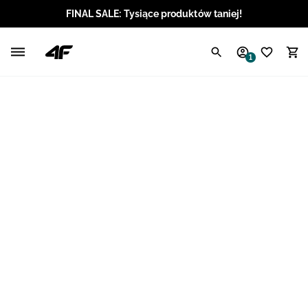
FINAL SALE: Tysiące produktów taniej!
Polski / PLN
1
Angielski / EUR
Angielski / USD
Angielski / GBP
Chorwacki / EUR
Czeski / CZK
Litewski / EUR
Łotewski / EUR