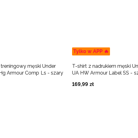
Tylko w APP 🔥
 treningowy męski Under
T-shirt z nadrukiem męski U
Hg Armour Comp Ls - szary
UA HW Armour Label SS - s
169
,
99
zł