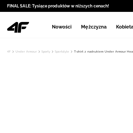
FINAL SALE: Tysiące produktów w niższych cenach!
Nowości
Mężczyzna
Kobiet
4F
Under Armour
Sporty
Sportstyle
T-shirt z nadrukiem Under Armour Hea