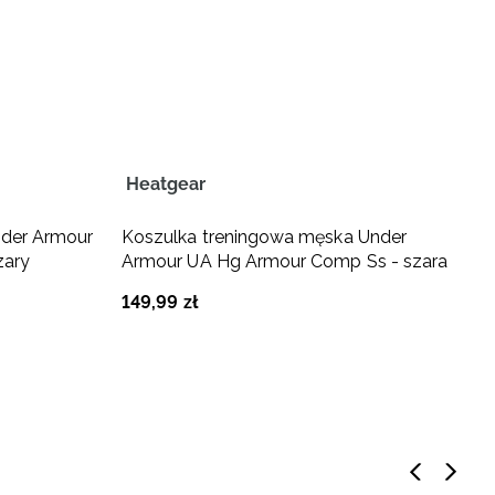
Heatgear
T
nder Armour
Koszulka treningowa męska Under
T
zary
Armour UA Hg Armour Comp Ss - szara
E
149
,
99
zł
1