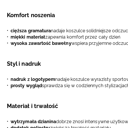
Komfort noszenia
cięższa gramatura
nadaje koszulce solidniejsze odczu
miękki materiał
zapewnia komfort przez cały dzień
wysoka zawartość bawełny
wspiera przyjemne odczuci
Styl i nadruk
nadruk z logotypem
nadaje koszulce wyrazisty sporto
prosty wygląd
sprawdza się w codziennych stylizacjach
Materiał i trwałość
wytrzymała dzianina
dobrze znosi intensywne użytkow
dodatek poliestru
zwiększa trwałość materiału