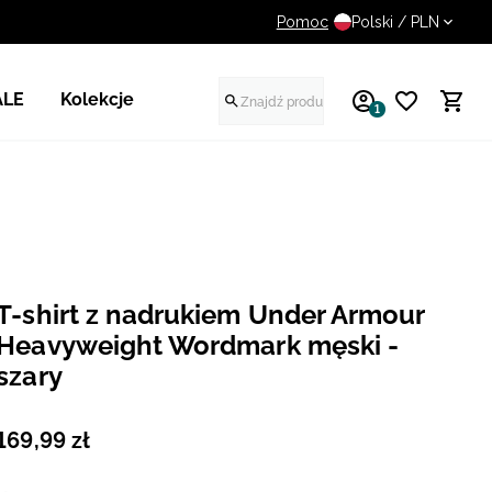
Pomoc
UWAGA NA FAŁSZYWE STR
Polski / PLN
ALE
Kolekcje
1
T-shirt z nadrukiem Under Armour
Heavyweight Wordmark męski -
szary
169
,
99
zł