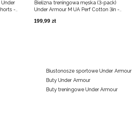
 Under
Bielizna treningowa męska (3-pack)
S
horts -
Under Armour M UA Perf Cotton 3in -
A
czarna
199
,
99
zł
1
Biustonosze sportowe Under Armour
Buty Under Armour
Buty treningowe Under Armour