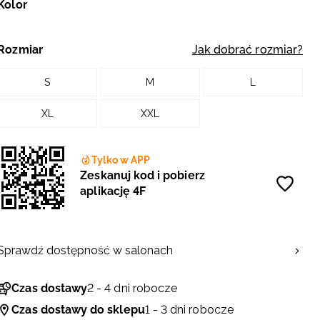
Kolor
Rozmiar
Jak dobrać rozmiar?
S
M
L
XL
XXL
Tylko w APP
Zeskanuj kod i pobierz
aplikację 4F
Sprawdź dostępność w salonach
Czas dostawy
2 - 4 dni robocze
Czas dostawy do sklepu
1 - 3 dni robocze