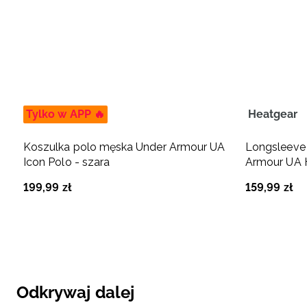
Tylko w APP 🔥
Heatgear
Koszulka polo męska Under Armour UA
Longsleeve
Icon Polo - szara
Armour UA 
199
,
99
zł
159
,
99
zł
Odkrywaj dalej