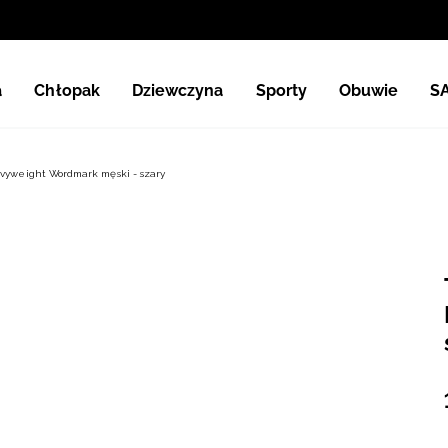
a
Chłopak
Dziewczyna
Sporty
Obuwie
S
vyweight Wordmark męski - szary