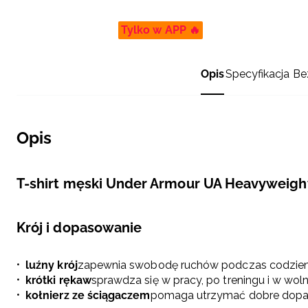
Tylko w APP 🔥
Opis
Specyfikacja
Be
Opis
T-shirt męski Under Armour UA Heavyweigh
Krój i dopasowanie
luźny krój
zapewnia swobodę ruchów podczas codzie
krótki rękaw
sprawdza się w pracy, po treningu i w wo
kołnierz ze ściągaczem
pomaga utrzymać dobre dopa