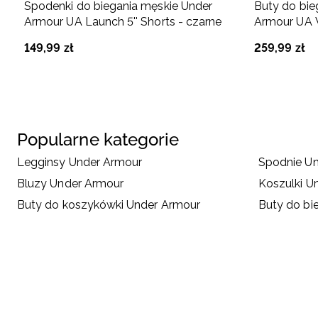
Spodenki do biegania męskie Under
Buty do bie
Armour UA Launch 5'' Shorts - czarne
Armour UA W
149
,
99
zł
259
,
99
zł
Popularne kategorie
Legginsy Under Armour
Spodnie U
Bluzy Under Armour
Koszulki U
Buty do koszykówki Under Armour
Buty do bi