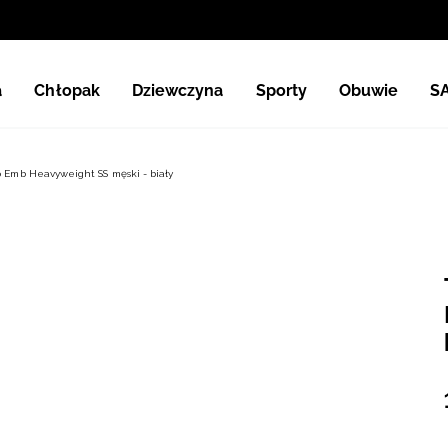
a
Chłopak
Dziewczyna
Sporty
Obuwie
S
 Emb Heavyweight SS męski - biały