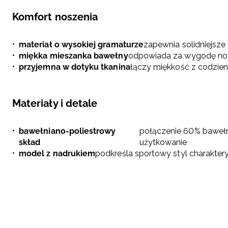
Komfort noszenia
materiał o wysokiej gramaturze
zapewnia solidniejsz
miękka mieszanka bawełny
odpowiada za wygodę nos
przyjemna w dotyku tkanina
łączy miękkość z codzien
Materiały i detale
bawełniano-poliestrowy
połączenie 60% bawełny
skład
użytkowanie
model z nadrukiem
podkreśla sportowy styl charakter