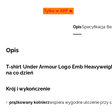
Tylko w APP 🔥
Opis
Specyfikacja
Be
Opis
T-shirt Under Armour Logo Emb Heavyweigh
na co dzień
Krój i wykończenie
prążkowany kołnierz
wspiera wygodne ułożenie przy sz