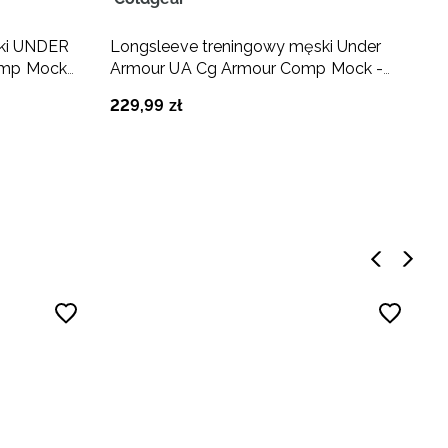
ski UNDER
Longsleeve treningowy męski Under
T
mp Mock
Armour UA Cg Armour Comp Mock -
A
biały
229
,
99
zł
1