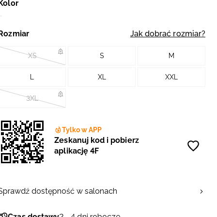
Kolor
Rozmiar
Jak dobrać rozmiar?
XS
S
M
L
XL
XXL
3XL
Tylko w APP
Zeskanuj kod i pobierz
aplikację 4F
Sprawdź dostępność w salonach
Czas dostawy
2 - 4 dni robocze