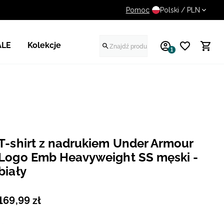
Pomoc
14 dni na darmowy zwrot
Polski / PLN
ALE
Kolekcje
1
T-shirt z nadrukiem Under Armour
Logo Emb Heavyweight SS męski -
biały
169
,
99
zł