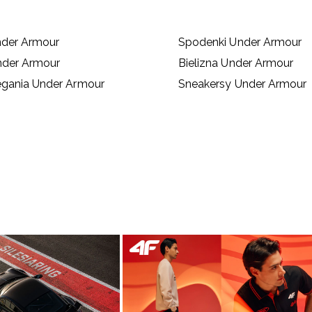
nder Armour
Spodenki Under Armour
nder Armour
Bielizna Under Armour
egania Under Armour
Sneakersy Under Armour