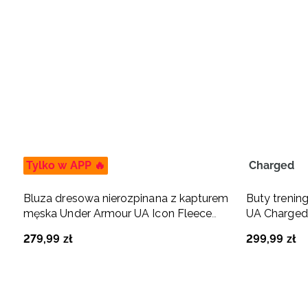
Tylko w APP 🔥
Charged
Bluza dresowa nierozpinana z kapturem
Buty treni
męska Under Armour UA Icon Fleece
UA Charged 
Hoodie - czarna
279
,
99
zł
299
,
99
zł