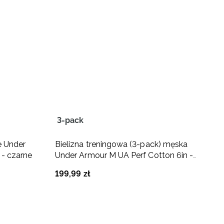
3-pack
C
e Under
Bielizna treningowa (3-pack) męska
B
 - czarne
Under Armour M UA Perf Cotton 6in -
A
czarna
199
,
99
zł
2