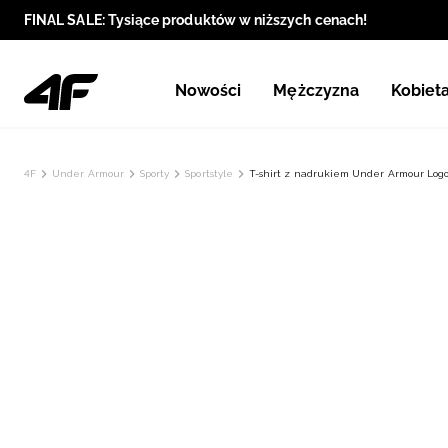
FINAL SALE: Tysiące produktów w niższych cenach!
Nowości
Mężczyzna
Kobiet
4F
Under Armour
Sporty
Sportstyle
T-shirt z nadrukiem Under Armour Logo