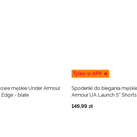
Tylko w APP 🔥
ngowe męskie Under Armour
Spodenki do biegania męski
Edge - białe
Armour UA Launch 5'' Shorts
149
,
99
zł