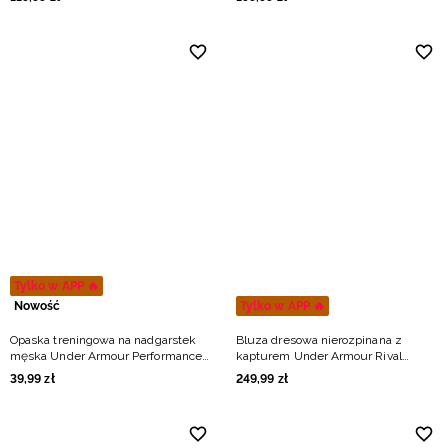
Tylko w APP 🔥
Nowość
Tylko w APP 🔥
Opaska treningowa na nadgarstek
Bluza dresowa nierozpinana z
męska Under Armour Performance
kapturem Under Armour Rival
Wristbands - czarna
Lightweight męska - niebieska
39
,
99
zł
249
,
99
zł