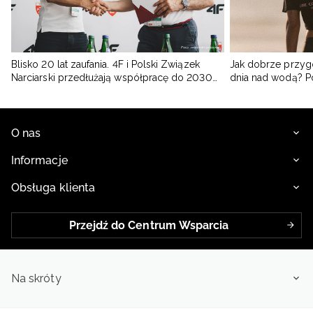
Blisko 20 lat zaufania. 4F i Polski Związek
Jak dobrze przyg
Narciarski przedłużają współpracę do 2030
dnia nad wodą? 
roku
O nas
Informacje
Obsługa klienta
Przejdź do Centrum Wsparcia
Na skróty