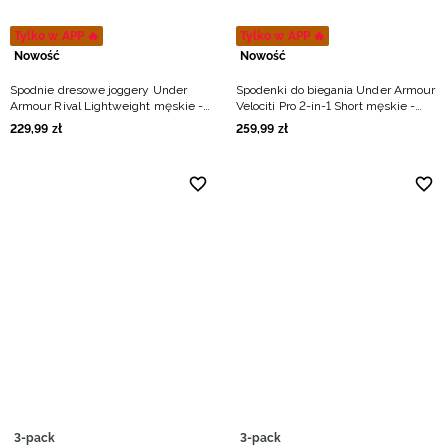
Tylko w APP 🔥
Tylko w APP 🔥
Nowość
Nowość
Spodnie dresowe joggery Under
Spodenki do biegania Under Armour
Armour Rival Lightweight męskie -
Velociti Pro 2-in-1 Short męskie -
granatowe
czarne
229
,
99
zł
259
,
99
zł
3-pack
3-pack