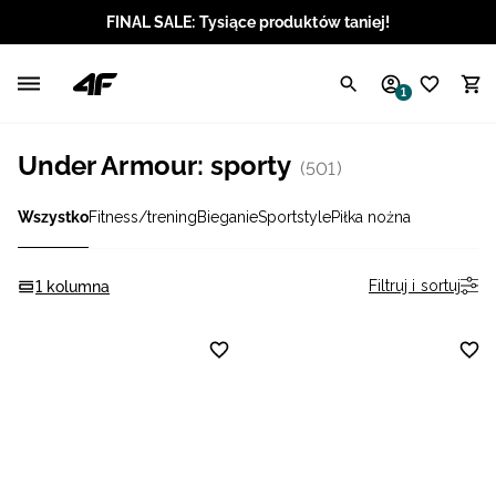
FINAL SALE: Tysiące produktów taniej!
Polski / PLN
1
Angielski / EUR
Under Armour: sporty
(501)
Angielski / USD
Wszystko
Fitness/trening
Bieganie
Sportstyle
Piłka nożna
Angielski / GBP
Chorwacki / EUR
Filtruj i sortuj
1 kolumna
Czeski / CZK
Litewski / EUR
Łotewski / EUR