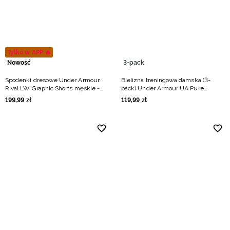
Niemiecki / EUR
Rumuński / RON
Tylko w APP 🔥
Słowacki / EUR
Nowość
3-pack
Spodenki dresowe Under Armour
Bielizna treningowa damska (3-
Ukraiński / UAH
Rival LW Graphic Shorts męskie -
pack) Under Armour UA Pure
granatowe
Stretch NS Thong - multikolor
199
,
99
zł
119
,
99
zł