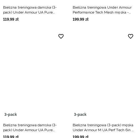
Bielizna treningowa damska (3-
Bielizna treningowa Under Armour
pack) Under Armour UA Pure
Performance Tech Mesh męska -
Stretch NS Hip - multikolor
multikolor
119
,
99
zł
199
,
99
zł
3-pack
3-pack
Bielizna treningowa damska (3-
Bielizna treningowa (3-pack) męska
pack) Under Armour UA Pure
Under Armour M UA Perf Tech 6in -
Stretch NS Thong - multikolor
czarna
119
,
99
zł
199
,
99
zł