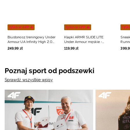
Tylko w APP 🔥
Tylko w APP 🔥
Tylk
Biustonosz treningowy Under
Klapki ARMR SLIDE LITE
Sneak
Armour UA Infinity High 2.0
Under Armour męskie -
Runne
Bra - czarny
czarne
249
,
99
zł
119
,
99
zł
399
,
9
Poznaj sport od podszewki
Sprawdź wszystkie wpisy