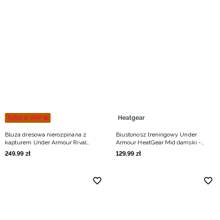
Tylko w APP 🔥
Heatgear
Bluza dresowa nierozpinana z
Biustonosz treningowy Under
kapturem Under Armour Rival
Armour HeatGear Mid damski -
Lightweight męska - zielona
czarny
249
,
99
zł
129
,
99
zł