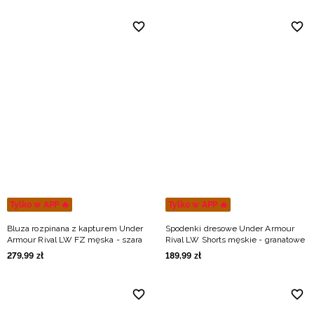
Tylko w APP 🔥
Tylko w APP 🔥
Bluza rozpinana z kapturem Under
Spodenki dresowe Under Armour
Armour Rival LW FZ męska - szara
Rival LW Shorts męskie - granatowe
279
,
99
zł
189
,
99
zł