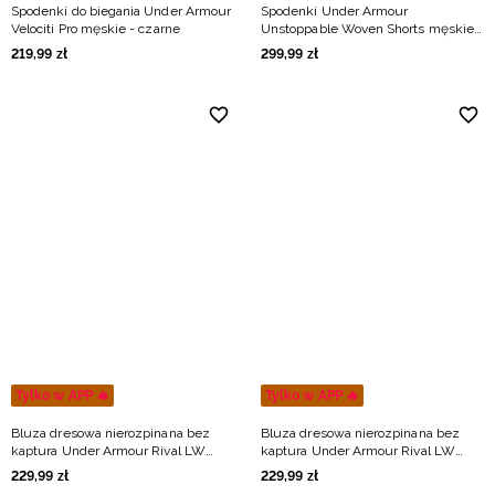
Spodenki do biegania Under Armour
Spodenki Under Armour
Velociti Pro męskie - czarne
Unstoppable Woven Shorts męskie -
czarne
219
,
99
zł
299
,
99
zł
Tylko w APP 🔥
Tylko w APP 🔥
Bluza dresowa nierozpinana bez
Bluza dresowa nierozpinana bez
kaptura Under Armour Rival LW
kaptura Under Armour Rival LW
Crew męska - zielona
Crew męska - czarna
229
,
99
zł
229
,
99
zł