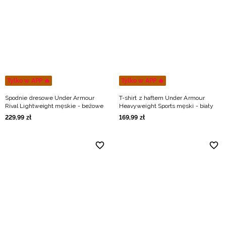
Tylko w APP 🔥
Tylko w APP 🔥
Spodnie dresowe Under Armour
T-shirt z haftem Under Armour
Rival Lightweight męskie - beżowe
Heavyweight Sports męski - biały
229
,
99
zł
169
,
99
zł