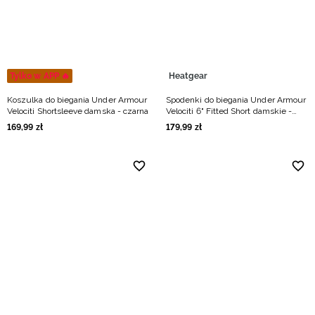
Tylko w APP 🔥
Heatgear
Koszulka do biegania Under Armour
Spodenki do biegania Under Armour
Velociti Shortsleeve damska - czarna
Velociti 6" Fitted Short damskie -
szare
169
,
99
zł
179
,
99
zł