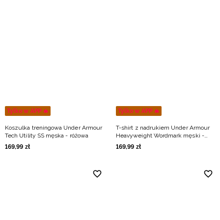
Tylko w APP 🔥
Tylko w APP 🔥
Koszulka treningowa Under Armour
T-shirt z nadrukiem Under Armour
Tech Utility SS męska - różowa
Heavyweight Wordmark męski -
szary
169
,
99
zł
169
,
99
zł