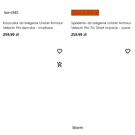
Iso-chill
Tylko w APP 🔥
Koszulka do biegania Under Armour
Spodenki do biegania Under Armour
Velociti Pro damska - miętowa
Velociti Pro 7in Short męskie - szare
259
,
99
zł
219
,
99
zł
Storm