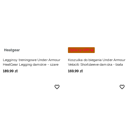
Heatgear
Tylko w APP 🔥
Legginsy treningowe Under Armour
Koszulka do biegania Under Armour
HeatGear Legging damskie - szare
Velociti Shortsleeve damska - biała
189
,
99
zł
169
,
99
zł