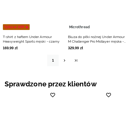
Tylko w APP 🔥
Microthread
T-shirt z haftem Under Armour
Bluza do piłki nożnej Under Armour
Heavyweight Sports męski - czarny
M Challenger Pro Midlayer męska -
czarna
169
,
99
zł
329
,
99
zł
1
Sprawdzone przez klientów