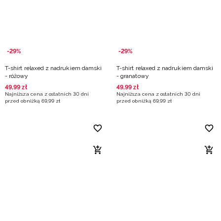
-29%
-29%
T-shirt relaxed z nadrukiem damski
T-shirt relaxed z nadrukiem damski
- różowy
- granatowy
49
,
99
zł
49
,
99
zł
Najniższa cena z ostatnich 30 dni
Najniższa cena z ostatnich 30 dni
przed obniżką
69
,
99
zł
przed obniżką
69
,
99
zł