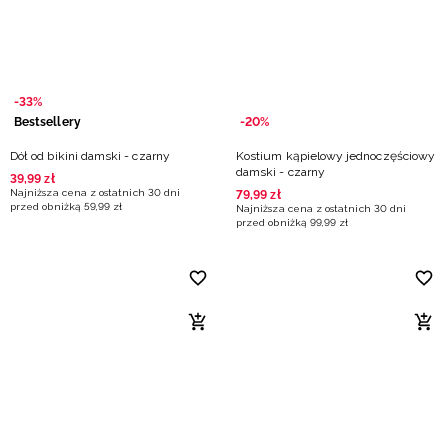
Niemiecki / EUR
Rumuński / RON
-33%
Słowacki / EUR
Bestsellery
-20%
Dół od bikini damski - czarny
Kostium kąpielowy jednoczęściowy
Ukraiński / UAH
damski - czarny
39
,
99
zł
Najniższa cena z ostatnich 30 dni
79
,
99
zł
przed obniżką
59
,
99
zł
Najniższa cena z ostatnich 30 dni
przed obniżką
99
,
99
zł