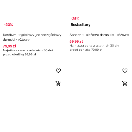
-25%
-20%
Bestsellery
Kostium kąpielowy jednoczęściowy
Spodenki plażowe damskie - różowe
damski - różowy
59
,
99
zł
Najniższa cena z ostatnich 30 dni
79
,
99
zł
przed obniżką
79
,
99
zł
Najniższa cena z ostatnich 30 dni
przed obniżką
99
,
99
zł