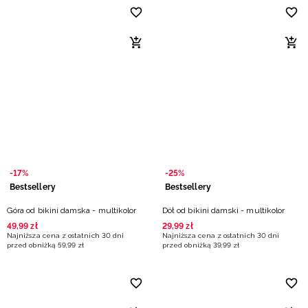
-17%
-25%
Bestsellery
Bestsellery
Góra od bikini damska - multikolor
Dół od bikini damski - multikolor
49
,
99
zł
29
,
99
zł
Najniższa cena z ostatnich 30 dni
Najniższa cena z ostatnich 30 dni
przed obniżką
59
,
99
zł
przed obniżką
39
,
99
zł