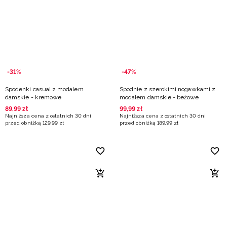
-31%
-47%
Spodenki casual z modalem
Spodnie z szerokimi nogawkami z
damskie - kremowe
modalem damskie - beżowe
89
,
99
zł
99
,
99
zł
Najniższa cena z ostatnich 30 dni
Najniższa cena z ostatnich 30 dni
przed obniżką
129
,
99
zł
przed obniżką
189
,
99
zł