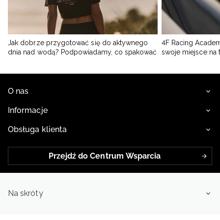
Jak dobrze przygotować się do aktywnego
4F Racing Academ
dnia nad wodą? Podpowiadamy, co spakować
swoje miejsce na 
O nas
Informacje
Obsługa klienta
Przejdź do Centrum Wsparcia
Na skróty