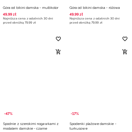
Góra od bikini damska - multikolor
Góra od bikini damska - różowa
49
,
99
zł
49
,
99
zł
Najniższa cena z ostatnich 30 dni
Najniższa cena z ostatnich 30 dni
przed obniżką
79
,
99
zł
przed obniżką
79
,
99
zł
-47%
-17%
Spodnie z szerokimi nogawkami z
Spodenki plażowe damskie -
modalem damskie - czarne
turkusowe