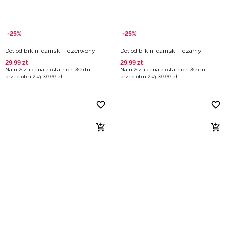
-25%
-25%
Dół od bikini damski - czerwony
Dół od bikini damski - czarny
29
,
99
zł
29
,
99
zł
Najniższa cena z ostatnich 30 dni
Najniższa cena z ostatnich 30 dni
przed obniżką
39
,
99
zł
przed obniżką
39
,
99
zł