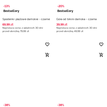
-13%
-20%
Bestsellery
Bestsellery
Spodenki plażowe damskie - czarne
Góra od bikini damska - czarna
69
,
99
zł
39
,
99
zł
Najniższa cena z ostatnich 30 dni
Najniższa cena z ostatnich 30 dni
przed obniżką
79
,
99
zł
przed obniżką
49
,
99
zł
-38%
-38%