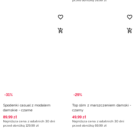
przed obniżką
59
,
99
zł
-31%
-29%
Spodenki casual z modalem
Top slim z marszczeniem damski -
damskie - czarne
czarny
89
,
99
zł
49
,
99
zł
Najniższa cena z ostatnich 30 dni
Najniższa cena z ostatnich 30 dni
przed obniżką
129
,
99
zł
przed obniżką
69
,
99
zł