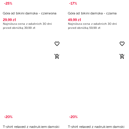
-25%
-17%
Góra od bikini damska - czerwona
Góra od bikini damska - czarna
29
,
99
zł
49
,
99
zł
Najniższa cena z ostatnich 30 dni
Najniższa cena z ostatnich 30 dni
przed obniżką
39
,
99
zł
przed obniżką
59
,
99
zł
-20%
-20%
T-shirt relaxed z nadrukiem damski
T-shirt relaxed z nadrukiem damski