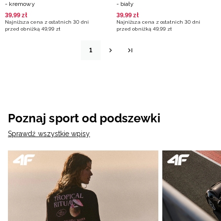
- kremowy
- biały
39
,
99
zł
39
,
99
zł
Najniższa cena z ostatnich 30 dni
Najniższa cena z ostatnich 30 dni
przed obniżką
49
,
99
zł
przed obniżką
49
,
99
zł
1
Poznaj sport od podszewki
Sprawdź wszystkie wpisy