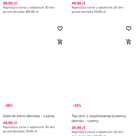
99
,
99
zł
49
,
99
zł
Najniższa cena z ostatnich 30 dni
Najniższa cena z ostatnich 30 dni
przed obniżką
189
,
99
zł
przed obniżką
59
,
99
zł
-38%
-33%
Góra od bikini damska - czarna
Top slim z prążkowanej dzianiny
damski - czarny
49
,
99
zł
Najniższa cena z ostatnich 30 dni
39
,
99
zł
przed obniżką
79
,
99
zł
Najniższa cena z ostatnich 30 dni