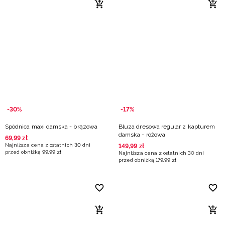
-30%
-17%
Spódnica maxi damska - brązowa
Bluza dresowa regular z kapturem
damska - różowa
69
,
99
zł
Najniższa cena z ostatnich 30 dni
149
,
99
zł
przed obniżką
99
,
99
zł
Najniższa cena z ostatnich 30 dni
przed obniżką
179
,
99
zł