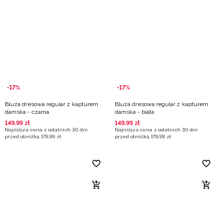
-17%
-17%
Bluza dresowa regular z kapturem
Bluza dresowa regular z kapturem
damska - czarna
damska - biała
149
,
99
zł
149
,
99
zł
Najniższa cena z ostatnich 30 dni
Najniższa cena z ostatnich 30 dni
przed obniżką
179
,
99
zł
przed obniżką
179
,
99
zł