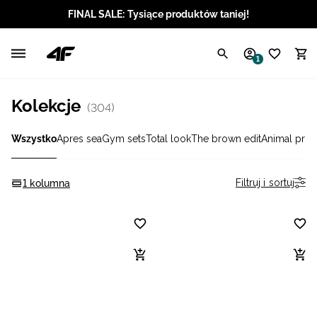
FINAL SALE: Tysiące produktów taniej!
Polski / PLN
1
Angielski / EUR
Kolekcje
(304)
Angielski / USD
Wszystko
Apres sea
Gym sets
Total look
The brown edit
Animal print
Angielski / GBP
Chorwacki / EUR
Filtruj i sortuj
1 kolumna
Czeski / CZK
Litewski / EUR
Łotewski / EUR