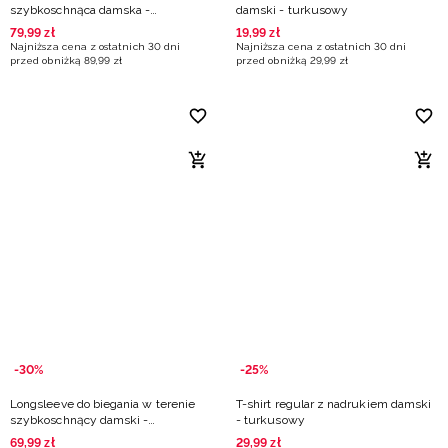
szybkoschnąca damska -
damski - turkusowy
turkusowa
79
,
99
zł
19
,
99
zł
Najniższa cena z ostatnich 30 dni
Najniższa cena z ostatnich 30 dni
przed obniżką
89
,
99
zł
przed obniżką
29
,
99
zł
-30%
-25%
Longsleeve do biegania w terenie
T-shirt regular z nadrukiem damski
szybkoschnący damski -
- turkusowy
turkusowy
69
,
99
zł
29
,
99
zł