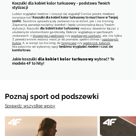
Koszulki dla kobiet kolor turkusowy - podstawa Twoich
stylizacji
Lubisz wyglądać modnie i cieszyć się wygodą? Cenisz proste modowe
rozwiązania?
Koszulki dla kobiet kolor turkusowy to must have w Twojej
szafie.
Świetnie sprawdzą się zarówno na co dzień, jak i na trening.
Zapewnią ponadprzeciętny komfort i będą uniwersalną bazą Twoich
stylizacji. Koszulki
dla kobiet kolor turkusowy
możesz dowolnie łączyć z
ulubionymi elementami garderoby. Dobrze wyglądają w sportowych
zestawach: z
dresowymi spodniami
czy
sportowymi szortami
, ale nie tylko.
Z powodzeniem możesz nosić je do jeansów, spodni chinos i
sportowych
butów
. A w wersji na trening: do
legginsów
czy
spodenek kolarek
.
Niezależnie od wybranej opcji
będziesz wyglądać modnie i czuć się
komfortowo.
Jakie koszulki
dla kobiet kolor turkusowy
wybrać? Te
modele 4F to hity!
Nie wiesz, jakie koszulki
dla kobiet kolor turkusowy
wybrać? Strzałem w
dziesiątkę będą
gładkie w wersji basic
. Takie
t-shirty
pasują do
wszystkiego i nigdy nie wychodzą z mody. Hitem 4F są też
koszulki dla
kobiet kolor turkusowy z nadrukiem.
Dodają stylizacjom charakteru! Zwróć
uwagę na skład materiału. Na co dzień egzamin zdają bawełniane t-
shirty. Na treningu lepiej sprawdzą się te z funkcyjnych,
odprowadzających pot materiałów. W 4F znajdziesz je wszystkie w
Poznaj sport od podszewki
najlepszych cenach od
do
. Wybierz idealne koszulki dla kobiet kolor
turkusowy i ciesz się wygodą w każdej sytuacji!
Sprawdź wszystkie wpisy