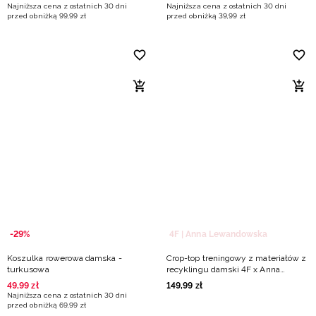
Najniższa cena z ostatnich 30 dni
Najniższa cena z ostatnich 30 dni
przed obniżką
99
,
99
zł
przed obniżką
39
,
99
zł
-29%
4F | Anna Lewandowska
Koszulka rowerowa damska -
Crop-top treningowy z materiałów z
turkusowa
recyklingu damski 4F x Anna
Lewandowska
49
,
99
zł
149
,
99
zł
Najniższa cena z ostatnich 30 dni
przed obniżką
69
,
99
zł