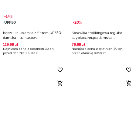
-14%
UPF50
-20%
Koszulka kolarska z filtrem UPF50+
Koszulka trekkingowa regular
damska - turkusowa
szybkoschnąca damska -
turkusowa
119
,
99
zł
79
,
99
zł
Najniższa cena z ostatnich 30 dni
Najniższa cena z ostatnich 30 dni
przed obniżką
139
,
99
zł
przed obniżką
99
,
99
zł