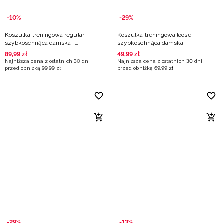
-10%
-29%
Koszulka treningowa regular
Koszulka treningowa loose
szybkoschnąca damska -
szybkoschnąca damska -
turkusowa
turkusowa
89
,
99
zł
49
,
99
zł
Najniższa cena z ostatnich 30 dni
Najniższa cena z ostatnich 30 dni
przed obniżką
99
,
99
zł
przed obniżką
69
,
99
zł
-29%
-13%