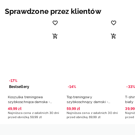
Sprawdzone przez klientów
-17%
Bestsellery
-14%
-33%
Koszulka treningowa
Top treningowy
T-shir
szybkoschnąca damska -
szybkoschnący damski -
biały
czarna
czarny
49
,
99
zł
59
,
99
zł
39
,
99
Najniższa cena z ostatnich 30 dni
Najniższa cena z ostatnich 30 dni
Najniż
przed obniżką
59
,
99
zł
przed obniżką
69
,
99
zł
przed 