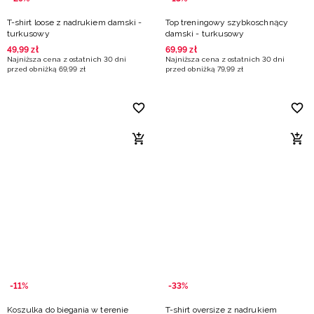
T-shirt loose z nadrukiem damski -
Top treningowy szybkoschnący
turkusowy
damski - turkusowy
49
,
99
zł
69
,
99
zł
Najniższa cena z ostatnich 30 dni
Najniższa cena z ostatnich 30 dni
przed obniżką
69
,
99
zł
przed obniżką
79
,
99
zł
-11%
-33%
Koszulka do biegania w terenie
T-shirt oversize z nadrukiem