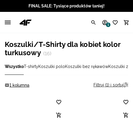
FINAL SALE: Tysiące produktów taniej!
Polski / PLN
1
Angielski / EUR
Koszulki/T-Shirty dla kobiet kolor
Angielski / USD
turkusowy
(16)
Angielski / GBP
Wszystko
T-shirty
Koszulki polo
Koszulki bez rękawów
Koszulki z 
Chorwacki / EUR
Filtruj (1) i sortuj
1 kolumna
Czeski / CZK
Litewski / EUR
Łotewski / EUR