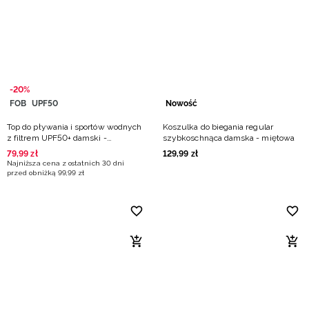
Niemiecki / EUR
Rumuński / RON
Słowacki / EUR
-20%
FOB
UPF50
Nowość
Ukraiński / UAH
Top do pływania i sportów wodnych
Koszulka do biegania regular
z filtrem UPF50+ damski -
szybkoschnąca damska - miętowa
turkusowy
79
,
99
zł
129
,
99
zł
Najniższa cena z ostatnich 30 dni
przed obniżką
99
,
99
zł