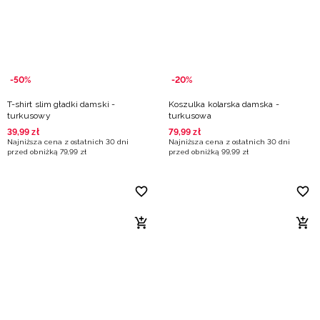
-50%
-20%
T-shirt slim gładki damski -
Koszulka kolarska damska -
turkusowy
turkusowa
39
,
99
zł
79
,
99
zł
Najniższa cena z ostatnich 30 dni
Najniższa cena z ostatnich 30 dni
przed obniżką
79
,
99
zł
przed obniżką
99
,
99
zł