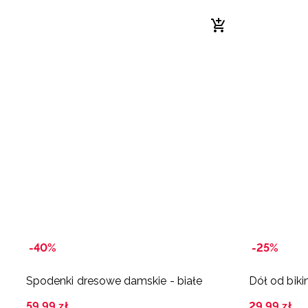
-40%
-25%
Spodenki dresowe damskie - białe
Dół od biki
59
,
99
zł
29
,
99
zł