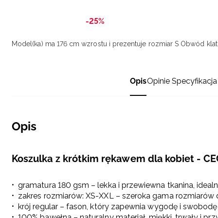
-25%
Model(ka) ma 176 cm wzrostu i prezentuje rozmiar S
Obwód klatk
Opis
Opinie
Specyfikacja
Opis
Koszulka z krótkim rękawem dla kobiet - C
gramatura 180 gsm – lekka i przewiewna tkanina, idealn
zakres rozmiarów: XS-XXL – szeroka gama rozmiarów
krój regular – fason, który zapewnia wygodę i swobod
100% bawełna – naturalny materiał, miękki, trwały i p