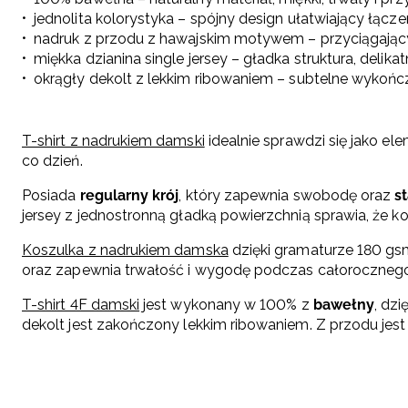
jednolita kolorystyka – spójny design ułatwiający łącz
nadruk z przodu z hawajskim motywem – przyciągający w
miękka dzianina single jersey – gładka struktura, delik
okrągły dekolt z lekkim ribowaniem – subtelne wykoń
T-shirt z nadrukiem damski
idealnie sprawdzi się jako el
co dzień.
Posiada
regularny krój
, który zapewnia swobodę oraz
s
jersey z jednostronną gładką powierzchnią sprawia, że k
Koszulka z nadrukiem damska
dzięki gramaturze 180 gsm 
oraz zapewnia trwałość i wygodę podczas całorocznego
T-shirt 4F damski
jest wykonany w 100% z
bawełny
, dzi
dekolt jest zakończony lekkim ribowaniem. Z przodu jes