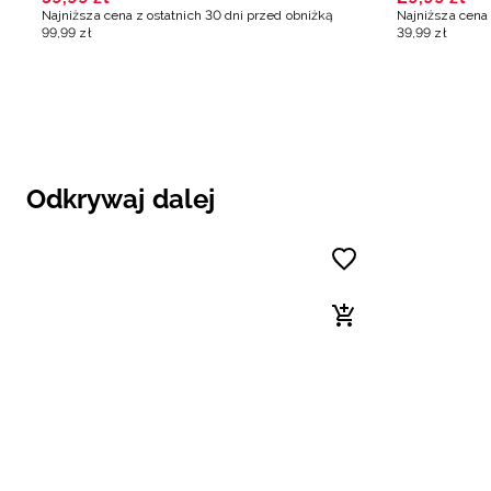
Najniższa cena z ostatnich 30 dni przed obniżką
Najniższa cena 
99
,
99
zł
39
,
99
zł
Odkrywaj dalej