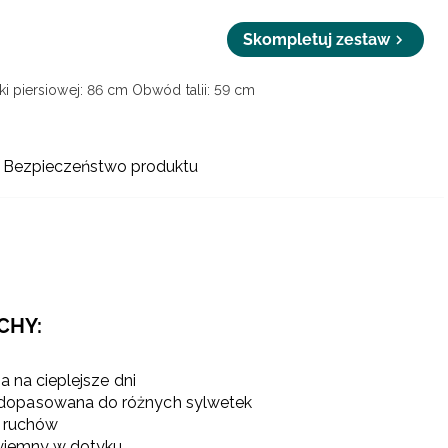
Skompletuj zestaw
i piersiowej: 86 cm
Obwód talii: 59 cm
Bezpieczeństwo produktu
ECHY:
a na cieplejsze dni
 dopasowana do różnych sylwetek
ę ruchów
rzyjemny w dotyku