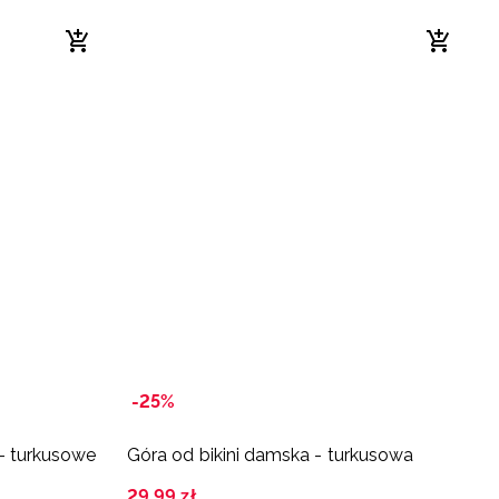
-25%
- turkusowe
Góra od bikini damska - turkusowa
29
,
99
zł