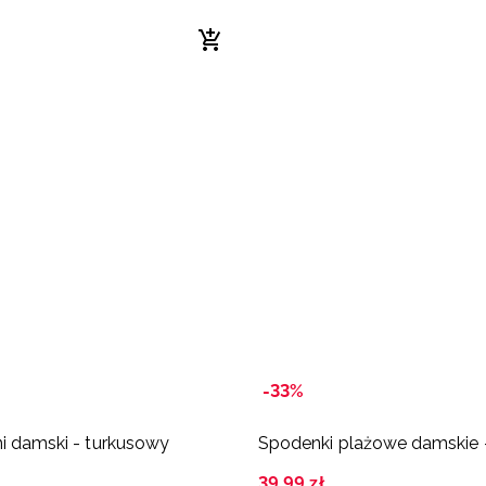
-33%
ni damski - turkusowy
Spodenki plażowe damskie 
39
,
99
zł