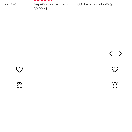
ed obniżką
Najniższa cena z ostatnich 30 dni przed obniżką
39
,
99
zł