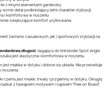
enie z innymi elementami garderoby
zrok detal podkreślający letni charakter stylizacji
atna i komfortowa w noszeniu
czenie zwiększające komfort użytkowania
ement zarówno casualowych, jak i sportowych stylizacji na
tandardową długość
sięgającą do linii bioder. Splot single
oszulka jest elastyczna i komfortowa w noszeniu.
jest miękka w dotyku i dobrze się układa. Nie prześwituje
 noszenia.
ęki czemu jest miękki, trwały i przyjemny w dotyku. Okrągły
t nadruk z hawajskim motywem i napisem "Free on Board".