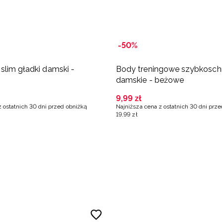
-50%
slim gładki damski -
Body treningowe szybkosc
damskie - beżowe
9
,
99
zł
z ostatnich 30 dni przed obniżką
Najniższa cena z ostatnich 30 dni prz
19
,
99
zł