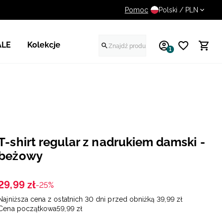
Pomoc
14 dni na darmowy zwrot
Polski / PLN
ALE
Kolekcje
1
T-shirt regular z nadrukiem damski -
beżowy
29
,
99
zł
-25%
Najniższa cena z ostatnich 30 dni przed obniżką
39
,
99
zł
Cena początkowa
59
,
99
zł