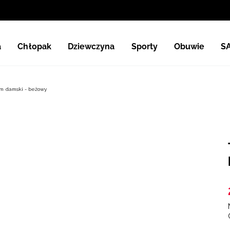
a
Chłopak
Dziewczyna
Sporty
Obuwie
S
em damski - beżowy