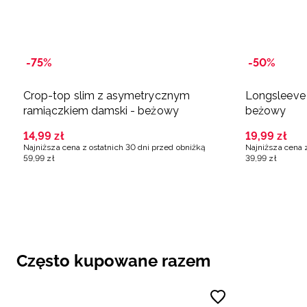
-75%
-50%
Crop-top slim z asymetrycznym
Longsleeve 
ramiączkiem damski - beżowy
beżowy
14
,
99
zł
19
,
99
zł
Najniższa cena z ostatnich 30 dni przed obniżką
Najniższa cena 
59
,
99
zł
39
,
99
zł
Często kupowane razem