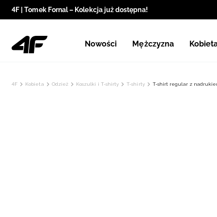
4F | Tomek Fornal – Kolekcja już dostępna!
Nowości
Mężczyzna
Kobiet
4F
Kobieta
Odzież
Koszulki i T-shirty
T-shirty
T-shirt regular z nadruki