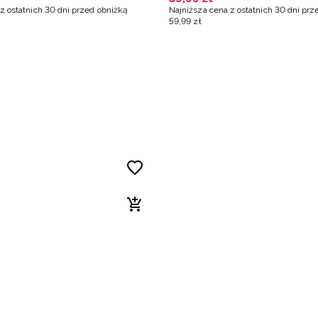
z ostatnich 30 dni przed obniżką
Najniższa cena z ostatnich 30 dni prz
59
,
99
zł