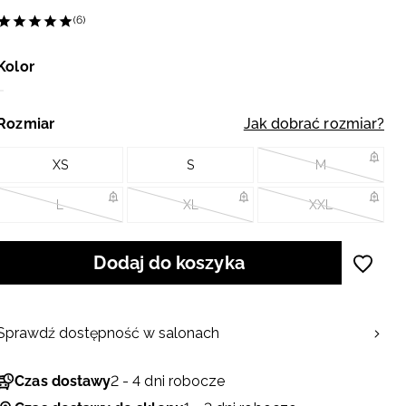
(6)
Kolor
Rozmiar
Jak dobrać rozmiar?
XS
S
M
L
XL
XXL
Dodaj do koszyka
Sprawdź dostępność w salonach
Czas dostawy
2 - 4 dni robocze