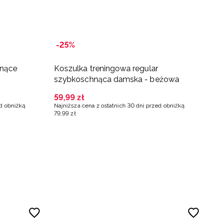
-25%
-
hnące
Koszulka treningowa regular
T
szybkoschnąca damska - beżowa
b
59
,
99
zł
2
ed obniżką
Najniższa cena z ostatnich 30 dni przed obniżką
Na
79
,
99
zł
3