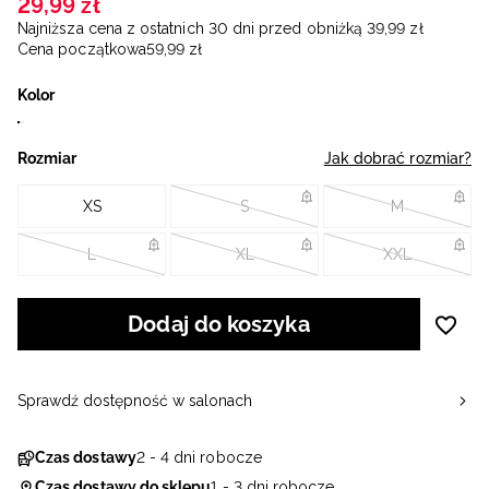
29
,
99
zł
Najniższa cena z ostatnich 30 dni przed obniżką
39
,
99
zł
Cena początkowa
59
,
99
zł
Kolor
Rozmiar
Jak dobrać rozmiar?
XS
S
M
L
XL
XXL
Dodaj do koszyka
Sprawdź dostępność w salonach
Czas dostawy
2 - 4 dni robocze
Czas dostawy do sklepu
1 - 3 dni robocze