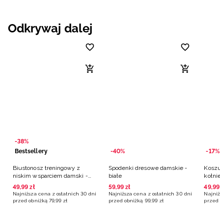
Odkrywaj dalej
-38%
Bestsellery
-40%
-17%
Biustonosz treningowy z
Spodenki dresowe damskie -
Koszu
niskim wsparciem damski -
białe
kołni
czarny
49
,
99
zł
59
,
99
zł
49
,
99
Najniższa cena z ostatnich 30 dni
Najniższa cena z ostatnich 30 dni
Najniż
przed obniżką
79
,
99
zł
przed obniżką
99
,
99
zł
przed 