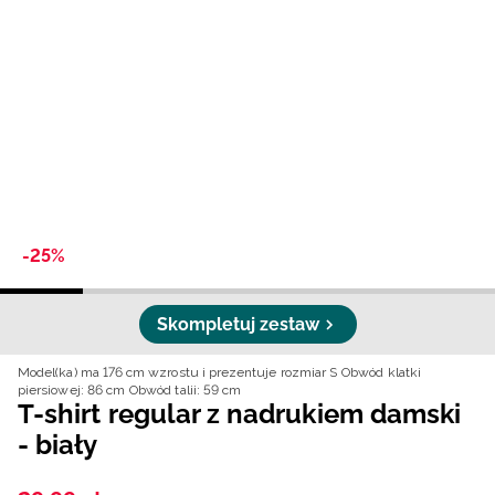
Niemiecki / EUR
Rumuński / RON
Słowacki / EUR
Ukraiński / UAH
-25%
Skompletuj zestaw
Model(ka) ma 176 cm wzrostu i prezentuje rozmiar S
Obwód klatki
piersiowej: 86 cm
Obwód talii: 59 cm
T-shirt regular z nadrukiem damski
- biały