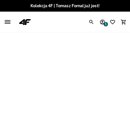
Kolekcja 4F | Tomasz Fornal już jest!
Polski / PLN
1
Angielski / EUR
Angielski / USD
Angielski / GBP
Chorwacki / EUR
Czeski / CZK
Litewski / EUR
Łotewski / EUR