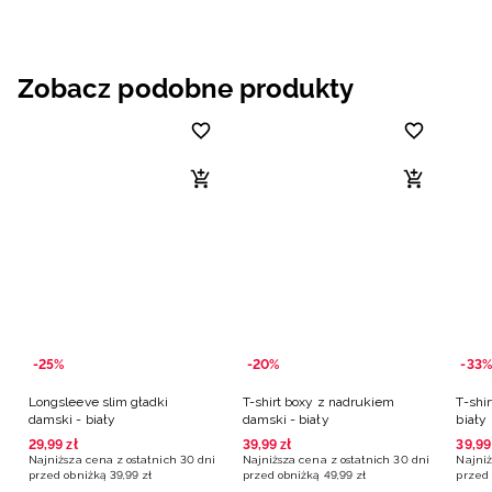
Zobacz podobne produkty
-25%
-20%
-33%
Longsleeve slim gładki
T-shirt boxy z nadrukiem
T-shir
damski - biały
damski - biały
biały
29
,
99
zł
39
,
99
zł
39
,
99
Najniższa cena z ostatnich 30 dni
Najniższa cena z ostatnich 30 dni
Najniż
przed obniżką
39
,
99
zł
przed obniżką
49
,
99
zł
przed 