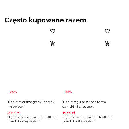
Często kupowane razem
-25%
-33%
T-shirt oversize gładki damski
T-shirt regular z nadrukiem
- niebieski
damski - turkusowy
29
,
99
zł
19
,
99
zł
Najniższa cena z ostatnich 30 dni
Najniższa cena z ostatnich 30 dni
przed obniżką
39
,
99
zł
przed obniżką
29
,
99
zł