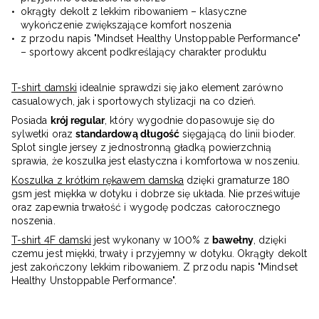
okrągły dekolt z lekkim ribowaniem – klasyczne
wykończenie zwiększające komfort noszenia
z przodu napis "Mindset Healthy Unstoppable Performance"
– sportowy akcent podkreślający charakter produktu
T-shirt damski
idealnie sprawdzi się jako element zarówno
casualowych, jak i sportowych stylizacji na co dzień.
Posiada
krój regular
, który wygodnie dopasowuje się do
sylwetki oraz
standardową długość
sięgającą do linii bioder.
Splot single jersey z jednostronną gładką powierzchnią
sprawia, że koszulka jest elastyczna i komfortowa w noszeniu.
Koszulka z krótkim rękawem damska
dzięki gramaturze 180
gsm jest miękka w dotyku i dobrze się układa. Nie prześwituje
oraz zapewnia trwałość i wygodę podczas całorocznego
noszenia.
T-shirt 4F damski
jest wykonany w 100% z
bawełny
, dzięki
czemu jest miękki, trwały i przyjemny w dotyku. Okrągły dekolt
jest zakończony lekkim ribowaniem. Z przodu napis "Mindset
Healthy Unstoppable Performance".