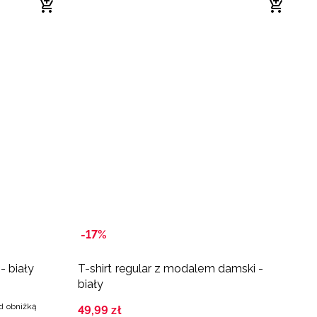
-17%
- biały
T-shirt regular z modalem damski -
K
biały
d
ed obniżką
49
,
99
zł
3