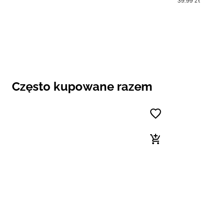
39
,
99
zł
Często kupowane razem