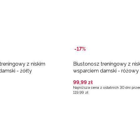
-17%
treningowy z niskim
Biustonosz treningowy z nis
amski - żółty
wsparciem damski - różowy
99
,
99
zł
Najniższa cena z ostatnich 30 dni prz
119
,
99
zł