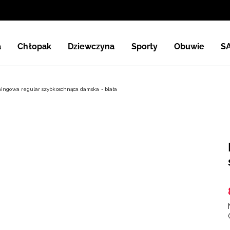
a
Chłopak
Dziewczyna
Sporty
Obuwie
S
ningowa regular szybkoschnąca damska - biała