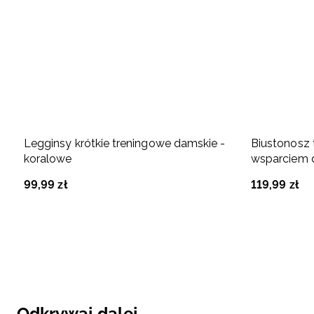
Legginsy krótkie treningowe damskie -
Biustonosz 
koralowe
wsparciem d
99
,
99
zł
119
,
99
zł
Odkrywaj dalej