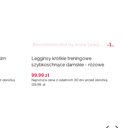
Recommended by Anna Lewandowska
-17%
kim
Legginsy krótkie treningowe
S
szybkoschnące damskie - różowe
m
99
,
99
zł
5
ed obniżką
Najniższa cena z ostatnich 30 dni przed obniżką
119
,
99
zł