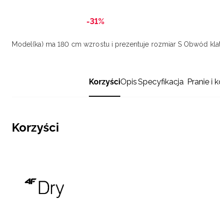
-31%
Model(ka) ma 180 cm wzrostu i prezentuje rozmiar S
Obwód klat
Korzyści
Opis
Specyfikacja
Pranie i 
Korzyści