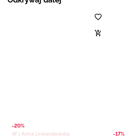
-20%
4F | Anna Lewandowska
-17%