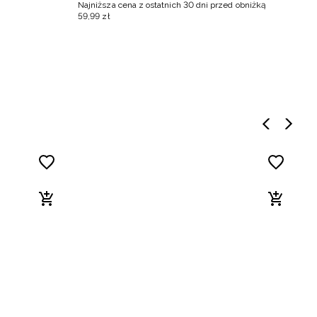
Najniższa cena z ostatnich 30 dni przed obniżką
Na
59
,
99
zł
4