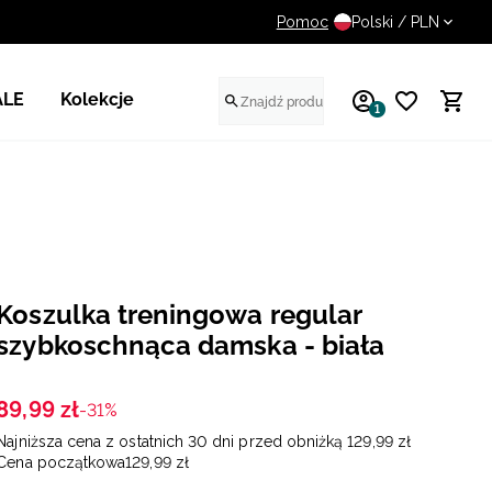
Pomoc
UWAGA NA FAŁSZYWE STR
Polski / PLN
ALE
Kolekcje
1
Koszulka treningowa regular
szybkoschnąca damska - biała
89
,
99
zł
-31%
Najniższa cena z ostatnich 30 dni przed obniżką
129
,
99
zł
Cena początkowa
129
,
99
zł