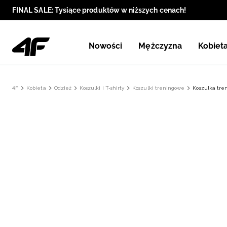
FINAL SALE: Tysiące produktów w niższych cenach!
Nowości
Mężczyzna
Kobiet
4F
Kobieta
Odzież
Koszulki i T-shirty
Koszulki treningowe
Koszulka tre