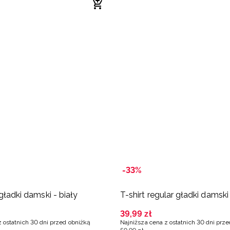
-33%
 gładki damski - biały
T-shirt regular gładki damski 
39
,
99
zł
z ostatnich 30 dni przed obniżką
Najniższa cena z ostatnich 30 dni prz