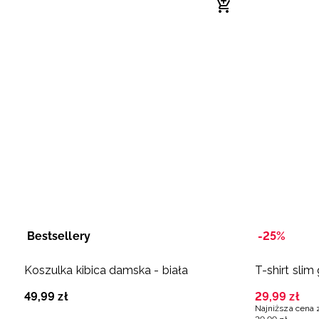
Bestsellery
-25%
Koszulka kibica damska - biała
T-shirt slim
49
,
99
zł
29
,
99
zł
Najniższa cena 