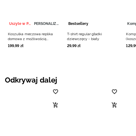
Uszyte w Polsce
PERSONALIZACJA
Bestsellery
Kom
Koszulka meczowa replika
T-shirt regular gładki
Kompl
domowa z możliwością
dziewczęcy - biały
(kosz
personalizacji męska 4F x
chłop
199
,
99
zł
29
,
99
zł
129
,
9
Polska Siatkówka - biała
Odkrywaj dalej