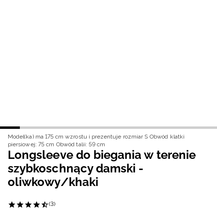
Niemiecki / EUR
Rumuński / RON
Słowacki / EUR
Ukraiński / UAH
Model(ka) ma 175 cm wzrostu i prezentuje rozmiar S
Obwód klatki
piersiowej: 75 cm
Obwód talii: 59 cm
Longsleeve do biegania w terenie
szybkoschnący damski -
oliwkowy/khaki
(3)