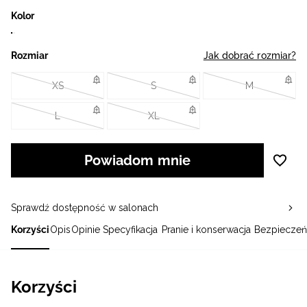
Kolor
Rozmiar
Jak dobrać rozmiar?
XS
S
M
L
XL
Powiadom mnie
Sprawdź dostępność w salonach
Korzyści
Opis
Opinie
Specyfikacja
Pranie i konserwacja
Bezpieczeń
Korzyści