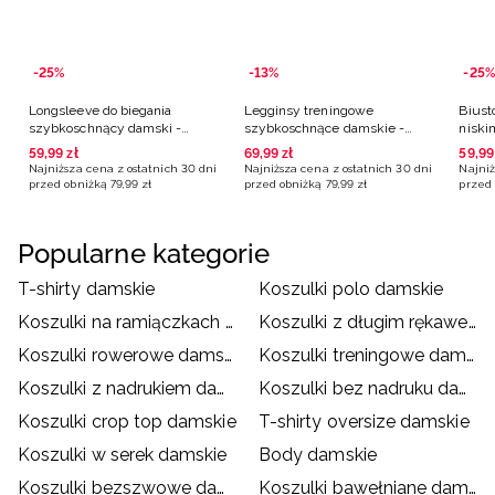
-25%
-13%
-25%
Longsleeve do biegania
Legginsy treningowe
Biust
szybkoschnący damski -
szybkoschnące damskie -
niski
granatowy
zielone
59
,
99
zł
69
,
99
zł
59
,
99
Najniższa cena z ostatnich 30 dni
Najniższa cena z ostatnich 30 dni
Najniż
przed obniżką
79
,
99
zł
przed obniżką
79
,
99
zł
przed 
Popularne kategorie
T-shirty damskie
Koszulki polo damskie
Koszulki na ramiączkach damskie
Koszulki z długim rękawem damskie
Koszulki rowerowe damskie
Koszulki treningowe damskie
Koszulki z nadrukiem damskie
Koszulki bez nadruku damskie
Koszulki crop top damskie
T-shirty oversize damskie
Koszulki w serek damskie
Body damskie
Koszulki bezszwowe damskie
Koszulki bawełniane damskie