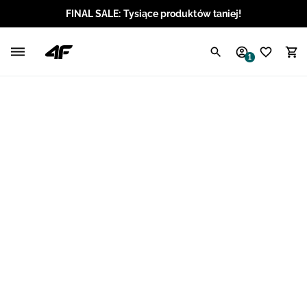
FINAL SALE: Tysiące produktów taniej!
Polski / PLN
1
Angielski / EUR
Angielski / USD
Angielski / GBP
Chorwacki / EUR
Czeski / CZK
Litewski / EUR
Łotewski / EUR