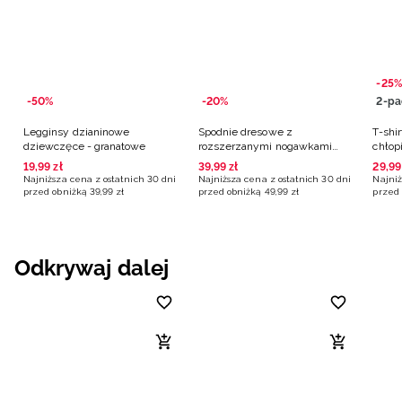
-25%
-50%
-20%
2-pa
Legginsy dzianinowe
Spodnie dresowe z
T-shir
dziewczęce - granatowe
rozszerzanymi nogawkami
chłop
dziewczęce - granatowe
19
,
99
zł
39
,
99
zł
29
,
99
Najniższa cena z ostatnich 30 dni
Najniższa cena z ostatnich 30 dni
Najniż
przed obniżką
39
,
99
zł
przed obniżką
49
,
99
zł
przed 
Odkrywaj dalej