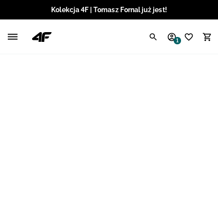
Kolekcja 4F | Tomasz Fornal już jest!
Polski / PLN
1
Angielski / EUR
Angielski / USD
Angielski / GBP
Chorwacki / EUR
Czeski / CZK
Litewski / EUR
Łotewski / EUR