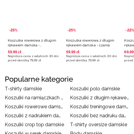
-25%
-25%
-22%
Koszulka rowerowa z długim
Koszulka rowerowa z długim
Koszu
rękawem damska -
rękawem damska - czarna
ręka
pomarańczowa
poma
59
,
99
zł
59
,
99
zł
69
,
99
Najniższa cena z ostatnich 30 dni
Najniższa cena z ostatnich 30 dni
Najniż
przed obniżką
79
,
99
zł
przed obniżką
79
,
99
zł
przed 
Popularne kategorie
T-shirty damskie
Koszulki polo damskie
Koszulki na ramiączkach damskie
Koszulki z długim rękawem damskie
Koszulki rowerowe damskie
Koszulki treningowe damskie
Koszulki z nadrukiem damskie
Koszulki bez nadruku damskie
Koszulki crop top damskie
T-shirty oversize damskie
Koszulki w serek damskie
Body damskie