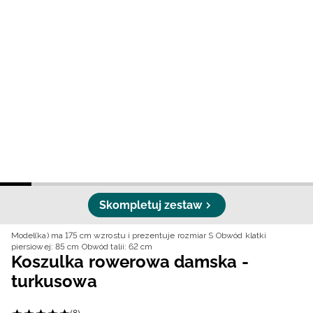
Niemiecki / EUR
Rumuński / RON
Słowacki / EUR
Ukraiński / UAH
Skompletuj zestaw
Model(ka) ma 175 cm wzrostu i prezentuje rozmiar S
Obwód klatki
piersiowej: 85 cm
Obwód talii: 62 cm
Koszulka rowerowa damska -
turkusowa