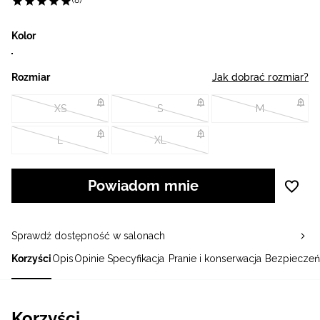
(8)
Kolor
Rozmiar
Jak dobrać rozmiar?
XS
S
M
L
XL
Powiadom mnie
Sprawdź dostępność w salonach
Korzyści
Opis
Opinie
Specyfikacja
Pranie i konserwacja
Bezpieczeń
Korzyści