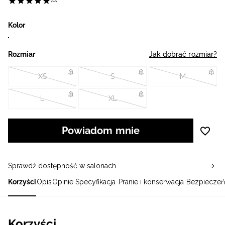
(8)
Kolor
Rozmiar
Jak dobrać rozmiar?
XS
S
M
L
XL
Powiadom mnie
Sprawdź dostępność w salonach
Korzyści
Opis
Opinie
Specyfikacja
Pranie i konserwacja
Bezpieczeń
Korzyści