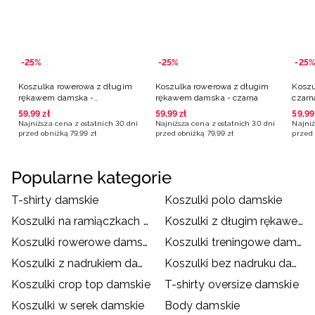
-25%
-25%
-25%
Koszulka rowerowa z długim
Koszulka rowerowa z długim
Koszu
rękawem damska -
rękawem damska - czarna
czarn
pomarańczowa
59
,
99
zł
59
,
99
zł
59
,
99
Najniższa cena z ostatnich 30 dni
Najniższa cena z ostatnich 30 dni
Najniż
przed obniżką
79
,
99
zł
przed obniżką
79
,
99
zł
przed 
Popularne kategorie
T-shirty damskie
Koszulki polo damskie
Koszulki na ramiączkach damskie
Koszulki z długim rękawem damskie
Koszulki rowerowe damskie
Koszulki treningowe damskie
Koszulki z nadrukiem damskie
Koszulki bez nadruku damskie
Koszulki crop top damskie
T-shirty oversize damskie
Koszulki w serek damskie
Body damskie