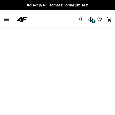
Kolekcja 4F | Tomasz Fornal już jest!
Polski / PLN
1
Angielski / EUR
Angielski / USD
Angielski / GBP
Chorwacki / EUR
Czeski / CZK
Litewski / EUR
Łotewski / EUR