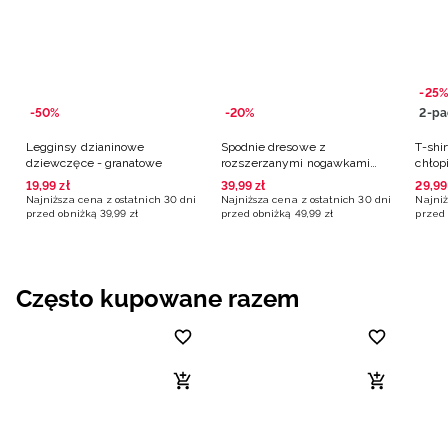
-25%
-50%
-20%
2-pa
Legginsy dzianinowe
Spodnie dresowe z
T-shir
dziewczęce - granatowe
rozszerzanymi nogawkami
chłop
dziewczęce - granatowe
19
,
99
zł
39
,
99
zł
29
,
99
Najniższa cena z ostatnich 30 dni
Najniższa cena z ostatnich 30 dni
Najniż
przed obniżką
39
,
99
zł
przed obniżką
49
,
99
zł
przed 
Często kupowane razem