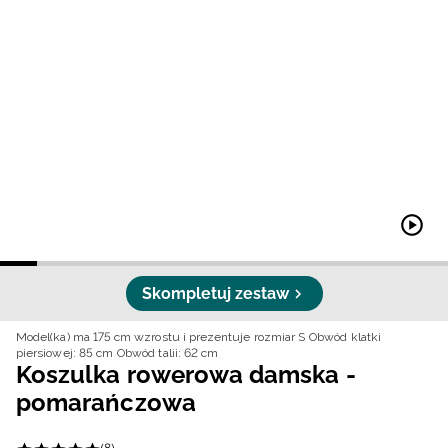
Niemiecki / EUR
Rumuński / RON
Słowacki / EUR
Ukraiński / UAH
Skompletuj zestaw
Model(ka) ma 175 cm wzrostu i prezentuje rozmiar S
Obwód klatki
piersiowej: 85 cm
Obwód talii: 62 cm
Koszulka rowerowa damska -
pomarańczowa