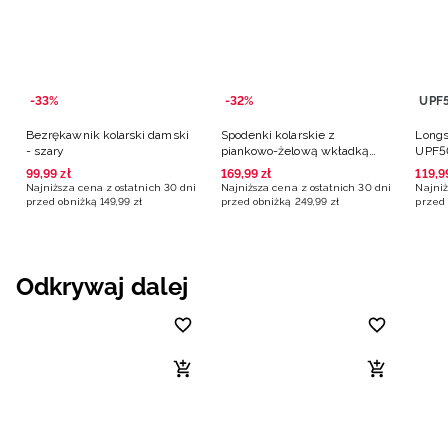
-33%
-32%
UPF
Bezrękawnik kolarski damski
Spodenki kolarskie z
Longs
- szary
piankowo-żelową wkładką
UPF50
damskie - czarne
99
,
99
zł
169
,
99
zł
119
,
9
Najniższa cena z ostatnich 30 dni
Najniższa cena z ostatnich 30 dni
Najniż
przed obniżką
149
,
99
zł
przed obniżką
249
,
99
zł
przed 
Odkrywaj dalej