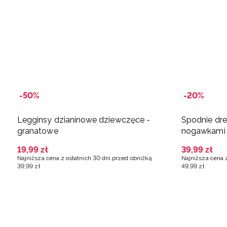
-50%
-20%
Legginsy dzianinowe dziewczęce -
Spodnie dr
granatowe
nogawkami 
19
,
99
zł
39
,
99
zł
Najniższa cena z ostatnich 30 dni przed obniżką
Najniższa cena 
39
,
99
zł
49
,
99
zł