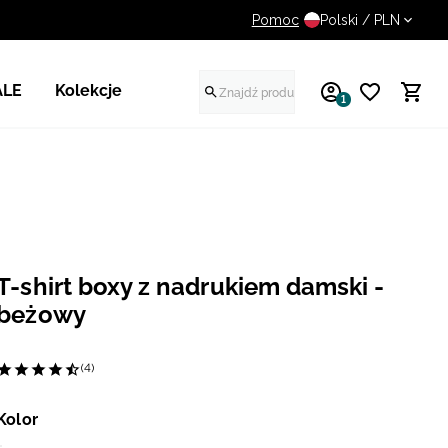
Pomoc
UWAGA NA FAŁSZYWE STR
Polski / PLN
ALE
Kolekcje
1
T-shirt boxy z nadrukiem damski -
beżowy
(4)
Kolor