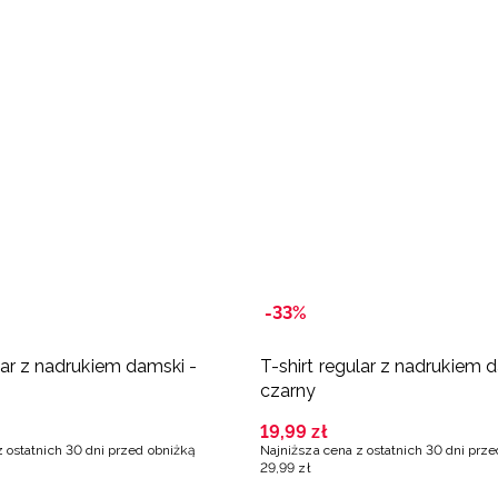
-33%
lar z nadrukiem damski -
T-shirt regular z nadrukiem 
czarny
19
,
99
zł
z ostatnich 30 dni przed obniżką
Najniższa cena z ostatnich 30 dni prz
29
,
99
zł