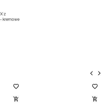
X z
e - kremowe