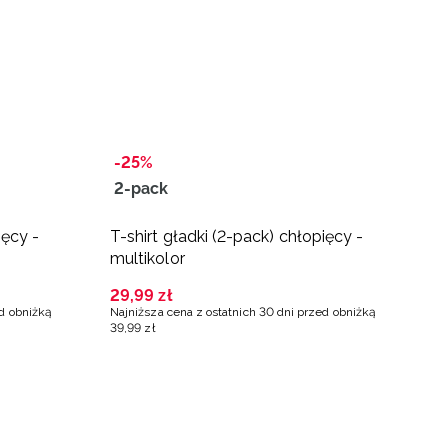
-25%
-
2-pack
B
ięcy -
T-shirt gładki (2-pack) chłopięcy -
S
multikolor
c
29
,
99
zł
5
ed obniżką
Najniższa cena z ostatnich 30 dni przed obniżką
Na
39
,
99
zł
79