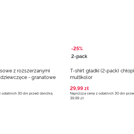
-25%
2-pack
esowe z rozszerzanymi
T-shirt gładki (2-pack) chłop
dziewczęce - granatowe
multikolor
29
,
99
zł
z ostatnich 30 dni przed obniżką
Najniższa cena z ostatnich 30 dni prz
39
,
99
zł