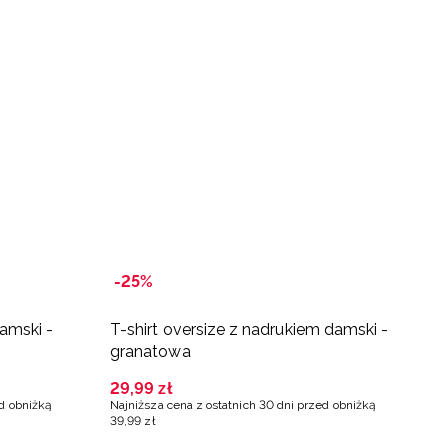
-25%
-
damski -
T-shirt oversize z nadrukiem damski -
T
granatowa
r
29
,
99
zł
1
ed obniżką
Najniższa cena z ostatnich 30 dni przed obniżką
Na
39
,
99
zł
2