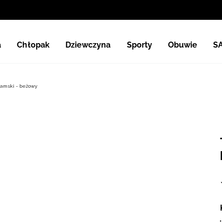
a
Chłopak
Dziewczyna
Sporty
Obuwie
S
damski - beżowy