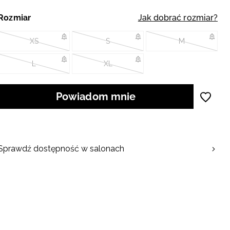
Rozmiar
Jak dobrać rozmiar?
XS
S
M
L
XL
Powiadom mnie
Sprawdź dostępność w salonach