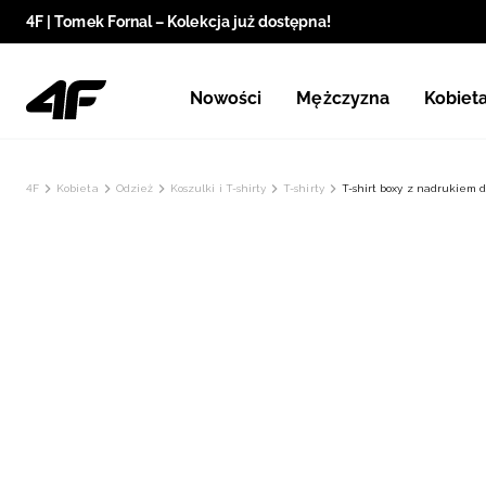
4F | Tomek Fornal – Kolekcja już dostępna!
Nowości
Mężczyzna
Kobiet
4F
Kobieta
Odzież
Koszulki i T-shirty
T-shirty
T-shirt boxy z nadrukiem 