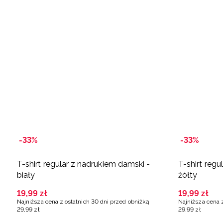
-33%
-33%
T-shirt regular z nadrukiem damski -
T-shirt regu
biały
żółty
19
,
99
zł
19
,
99
zł
Najniższa cena z ostatnich 30 dni przed obniżką
Najniższa cena 
29
,
99
zł
29
,
99
zł