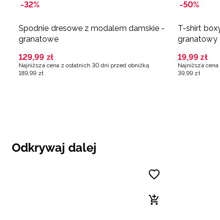
-32%
-50%
Spodnie dresowe z modalem damskie -
T-shirt box
granatowe
granatowy
129
,
99
zł
19
,
99
zł
Najniższa cena z ostatnich 30 dni przed obniżką
Najniższa cena 
189
,
99
zł
39
,
99
zł
Odkrywaj dalej