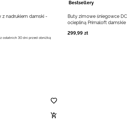
Bestsellery
y z nadrukiem damski -
Buty zimowe śniegowce DC
ociepliną Primaloft damski
299
,
99
zł
z ostatnich 30 dni przed obniżką