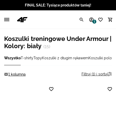
FINAL SALE: Tysiące produktów taniej!
Polski / PLN
1
Angielski / EUR
Koszulki treningowe Under Armour |
Angielski / USD
Kolory: biały
(15)
Angielski / GBP
Wszystko
T-shirty
Topy
Koszulki z długim rękawem
Koszulki polo
Cr
Chorwacki / EUR
Filtruj (1) i sortuj
1 kolumna
Czeski / CZK
Litewski / EUR
Łotewski / EUR