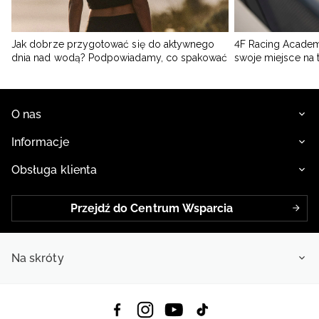
Jak dobrze przygotować się do aktywnego
4F Racing Academ
dnia nad wodą? Podpowiadamy, co spakować
swoje miejsce na 
O nas
Informacje
Obsługa klienta
Przejdź do Centrum Wsparcia
Na skróty