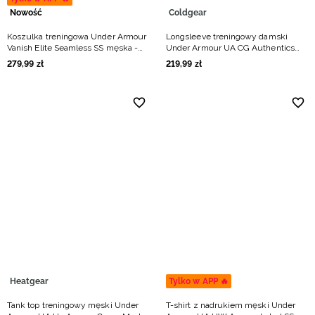
Nowość
Coldgear
Koszulka treningowa Under Armour
Longsleeve treningowy damski
Vanish Elite Seamless SS męska -
Under Armour UA CG Authentics
biała
Mockneck - biały
279
,
99
zł
219
,
99
zł
Heatgear
Tylko w APP 🔥
Tank top treningowy męski Under
T-shirt z nadrukiem męski Under