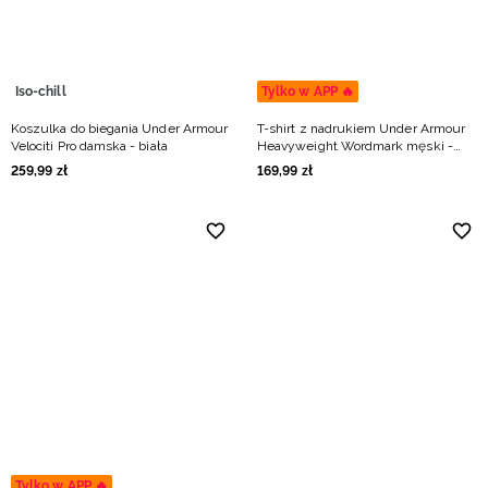
Iso-chill
Tylko w APP 🔥
Koszulka do biegania Under Armour
T-shirt z nadrukiem Under Armour
Velociti Pro damska - biała
Heavyweight Wordmark męski -
biały
259
,
99
zł
169
,
99
zł
Tylko w APP 🔥