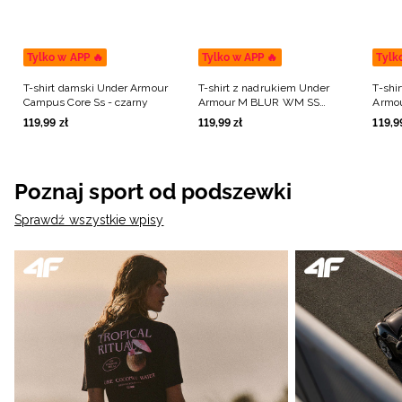
Tylko w APP 🔥
Tylko w APP 🔥
Tylk
T-shirt damski Under Armour
T-shirt z nadrukiem Under
T-shi
Campus Core Ss - czarny
Armour M BLUR WM SS
Armo
męski - zielony
męski
119
,
99
zł
119
,
99
zł
119
,
9
Poznaj sport od podszewki
Sprawdź wszystkie wpisy