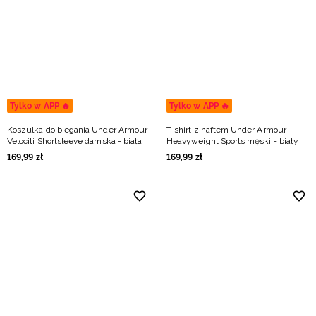
Niemiecki / EUR
Rumuński / RON
Słowacki / EUR
Tylko w APP 🔥
Tylko w APP 🔥
Ukraiński / UAH
Koszulka do biegania Under Armour
T-shirt z haftem Under Armour
Velociti Shortsleeve damska - biała
Heavyweight Sports męski - biały
169
,
99
zł
169
,
99
zł