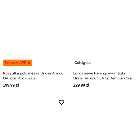
Tylko w APP 🔥
Coldgear
Koszulka polo męska Under Armour
Longsleeve treningowy męski
UA Icon Polo - biała
Under Armour UA Cg Armour Comp
Mock - biały
199
,
99
zł
229
,
99
zł