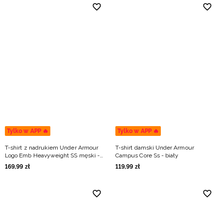
Tylko w APP 🔥
Tylko w APP 🔥
T-shirt z nadrukiem Under Armour
T-shirt damski Under Armour
Logo Emb Heavyweight SS męski -
Campus Core Ss - biały
biały
169
,
99
zł
119
,
99
zł