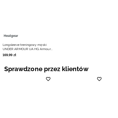
Heatgear
Longsleeve treningowy męski
UNDER ARMOUR UA HG Armour
Comp Mock LS - biały
169
,
99
zł
Sprawdzone przez klientów