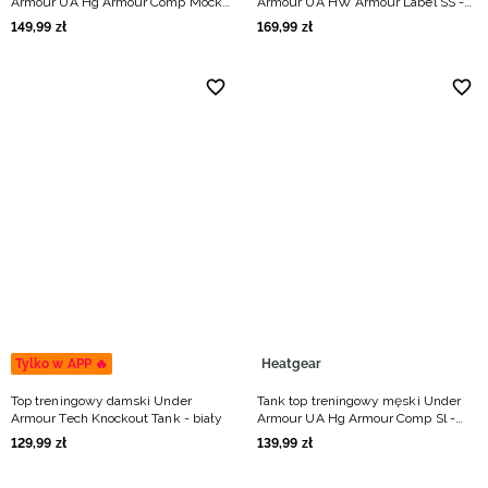
Armour UA Hg Armour Comp Mock
Armour UA HW Armour Label SS -
Sl - biały
biały
149
,
99
zł
169
,
99
zł
Tylko w APP 🔥
Heatgear
Top treningowy damski Under
Tank top treningowy męski Under
Armour Tech Knockout Tank - biały
Armour UA Hg Armour Comp Sl -
biały
129
,
99
zł
139
,
99
zł