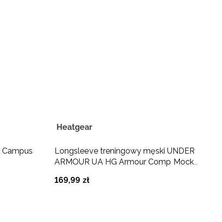
Heatgear
C
ur Campus
Longsleeve treningowy męski UNDER
L
ARMOUR UA HG Armour Comp Mock
A
LS - biały
b
169
,
99
zł
2