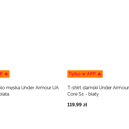
P 🔥
Tylko w APP 🔥
olo męska Under Armour UA
T-shirt damski Under Armo
biała
Core Ss - biały
119
,
99
zł