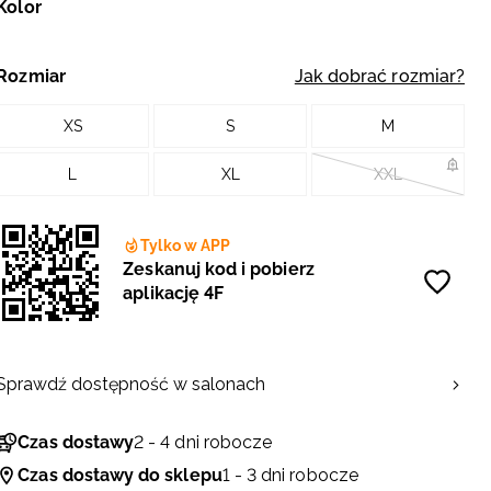
Kolor
Rozmiar
Jak dobrać rozmiar?
XS
S
M
L
XL
XXL
Tylko w APP
Zeskanuj kod i pobierz
aplikację 4F
Sprawdź dostępność w salonach
Czas dostawy
2 - 4 dni robocze
Czas dostawy do sklepu
1 - 3 dni robocze