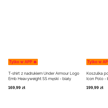
Tylko w APP 🔥
Tylko w AP
T-shirt z nadrukiem Under Armour Logo
Koszulka p
Emb Heavyweight SS męski - biały
Icon Polo - 
169
,
99
zł
199
,
99
zł