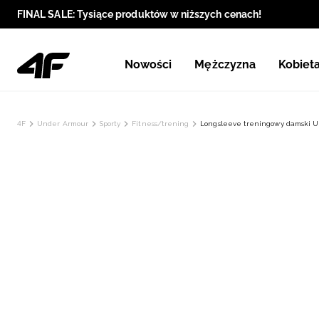
FINAL SALE: Tysiące produktów w niższych cenach!
Nowości
Mężczyzna
Kobiet
4F
Under Armour
Sporty
Fitness/trening
Longsleeve treningowy damski U