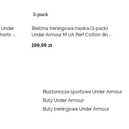
3-pack
T
 Under
Bielizna treningowa męska (3-pack)
S
horts -
Under Armour M UA Perf Cotton 3in -
A
czarna
199
,
99
zł
1
Biustonosze sportowe Under Armour
Buty Under Armour
Buty treningowe Under Armour