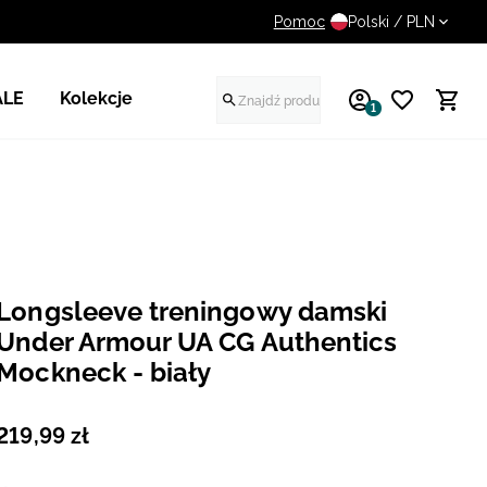
Pomoc
UWAGA NA FAŁSZYWE STR
Polski / PLN
ALE
Kolekcje
1
Longsleeve treningowy damski
Under Armour UA CG Authentics
Mockneck - biały
219
,
99
zł