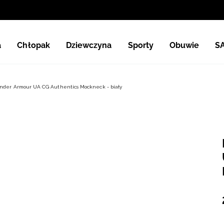
a
Chłopak
Dziewczyna
Sporty
Obuwie
S
nder Armour UA CG Authentics Mockneck - biały