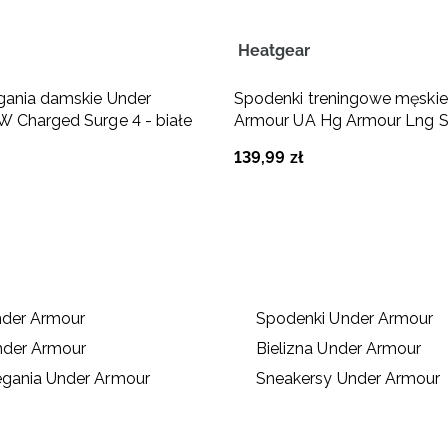
Heatgear
gania damskie Under
Spodenki treningowe męskie
 Charged Surge 4 - białe
Armour UA Hg Armour Lng S
czarne
139
,
99
zł
nder Armour
Spodenki Under Armour
nder Armour
Bielizna Under Armour
egania Under Armour
Sneakersy Under Armour