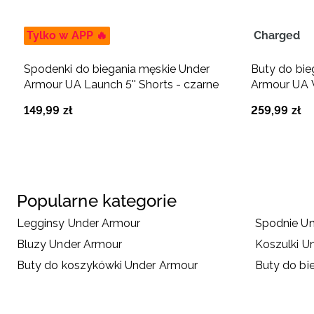
Tylko w APP 🔥
Charged
Spodenki do biegania męskie Under
Buty do bie
Armour UA Launch 5'' Shorts - czarne
Armour UA W
149
,
99
zł
259
,
99
zł
Popularne kategorie
Legginsy Under Armour
Spodnie U
Bluzy Under Armour
Koszulki U
Buty do koszykówki Under Armour
Buty do bi