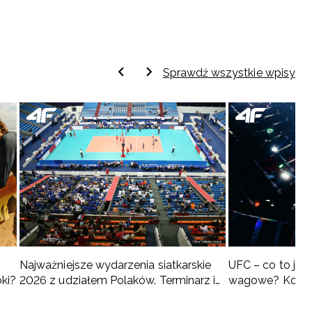
Sprawdź wszystkie wpisy
Najważniejsze wydarzenia siatkarskie
UFC – co to jest 
oki?
2026 z udziałem Polaków. Terminarz i
wagowe? Kompl
turnieje