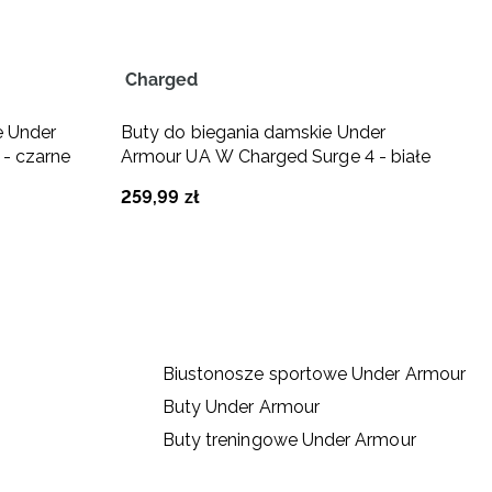
Charged
H
e Under
Buty do biegania damskie Under
S
 - czarne
Armour UA W Charged Surge 4 - białe
A
c
259
,
99
zł
1
Biustonosze sportowe Under Armour
Buty Under Armour
Buty treningowe Under Armour