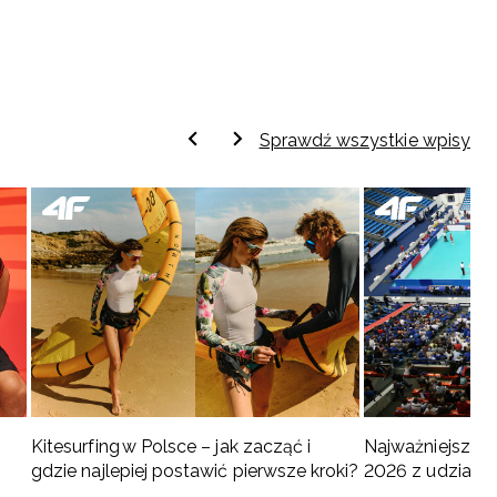
Sprawdź wszystkie wpisy
Kitesurfing w Polsce – jak zacząć i
Najważniejsze w
gdzie najlepiej postawić pierwsze kroki?
2026 z udziałem
turnieje