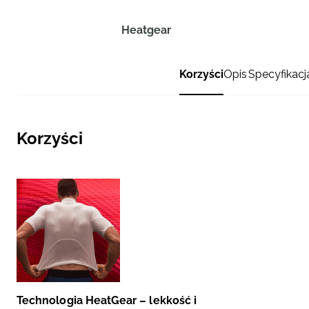
Heatgear
Korzyści
Opis
Specyfikacj
Korzyści
Technologia HeatGear – lekkość i