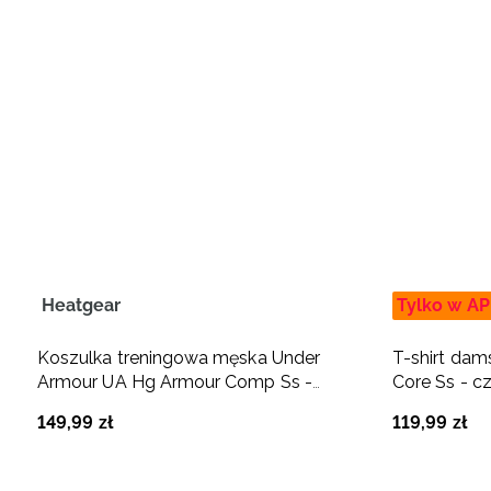
Heatgear
Tylko w AP
Koszulka treningowa męska Under
T-shirt da
Armour UA Hg Armour Comp Ss -
Core Ss - c
czarna
149
,
99
zł
119
,
99
zł