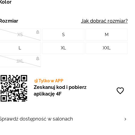
Kolor
Rozmiar
Jak dobrać rozmiar?
XS
S
M
L
XL
XXL
3XL
Tylko w APP
Zeskanuj kod i pobierz
aplikację 4F
Sprawdź dostępność w salonach