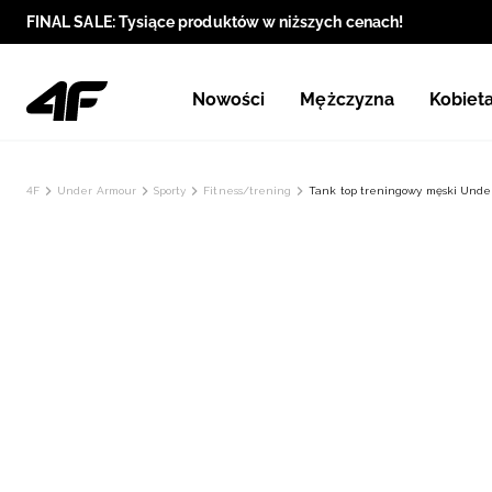
FINAL SALE: Tysiące produktów w niższych cenach!
Nowości
Mężczyzna
Kobiet
4F
Under Armour
Sporty
Fitness/trening
Tank top treningowy męski Unde