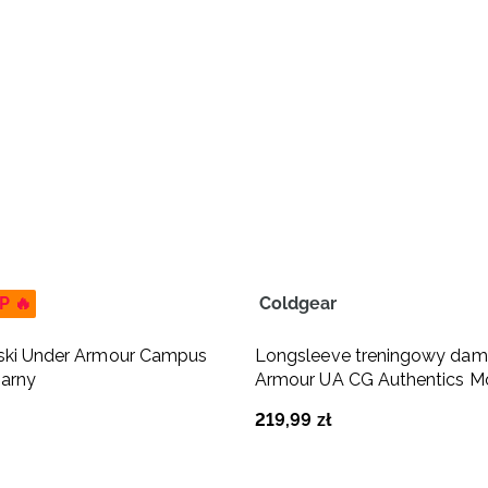
P 🔥
Coldgear
mski Under Armour Campus
Longsleeve treningowy dam
zarny
Armour UA CG Authentics M
czarny
219
,
99
zł