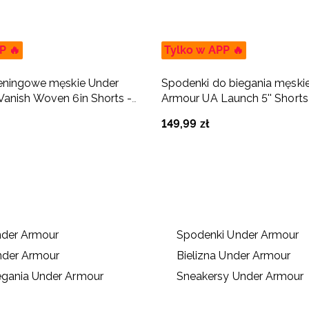
P 🔥
Tylko w APP 🔥
reningowe męskie Under
Spodenki do biegania męski
anish Woven 6in Shorts -
Armour UA Launch 5'' Shorts
149
,
99
zł
nder Armour
Spodenki Under Armour
nder Armour
Bielizna Under Armour
egania Under Armour
Sneakersy Under Armour