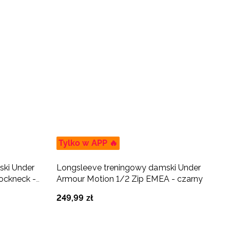
Tylko w APP 🔥
T
ski Under
Longsleeve treningowy damski Under
T
ockneck -
Armour Motion 1/2 Zip EMEA - czarny
T
249
,
99
zł
1