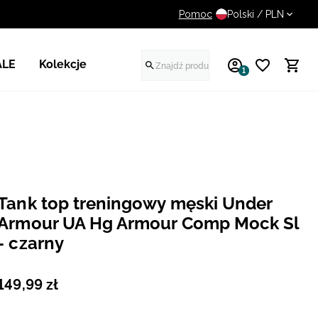
Pomoc
UWAGA NA FAŁSZYWE STR
Polski / PLN
ALE
Kolekcje
1
Tank top treningowy męski Under
Armour UA Hg Armour Comp Mock Sl
- czarny
149
,
99
zł