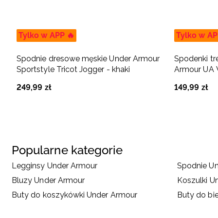
Tylko w APP 🔥
Tylko w AP
Spodnie dresowe męskie Under Armour
Spodenki t
Sportstyle Tricot Jogger - khaki
Armour UA V
szare
249
,
99
zł
149
,
99
zł
Popularne kategorie
Legginsy Under Armour
Spodnie U
Bluzy Under Armour
Koszulki U
Buty do koszykówki Under Armour
Buty do bi