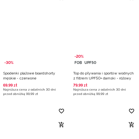
-20%
-30%
FOB
UPF50
Spodenki plażowe boardshorty
Top do pływania i sportów wodnych
męskie - czerwone
z filtrem UPF50+ damski - różowy
69
,
99
zł
79
,
99
zł
Najniższa cena z ostatnich 30 dni
Najniższa cena z ostatnich 30 dni
przed obniżką
99
,
99
zł
przed obniżką
99
,
99
zł