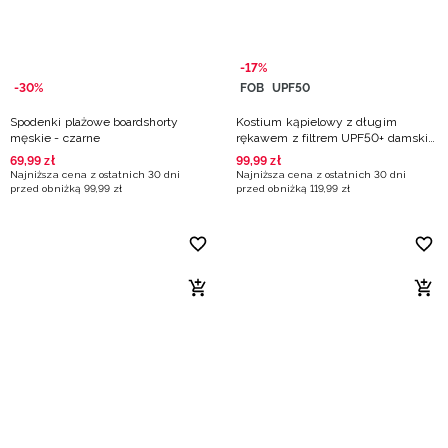
-17%
-30%
FOB
UPF50
Spodenki plażowe boardshorty
Kostium kąpielowy z długim
męskie - czarne
rękawem z filtrem UPF50+ damski -
multikolor
69
,
99
zł
99
,
99
zł
Najniższa cena z ostatnich 30 dni
Najniższa cena z ostatnich 30 dni
przed obniżką
99
,
99
zł
przed obniżką
119
,
99
zł