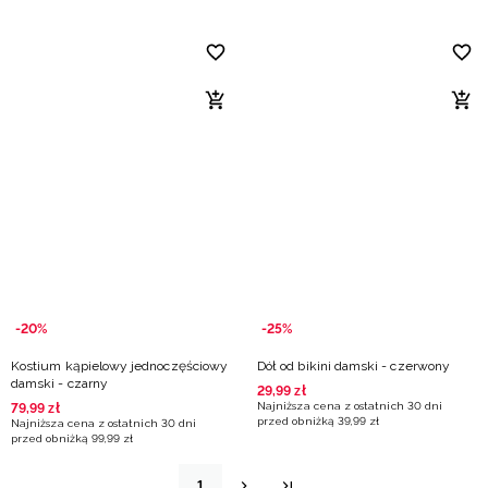
-20%
-25%
Kostium kąpielowy jednoczęściowy
Dół od bikini damski - czerwony
damski - czarny
29
,
99
zł
Najniższa cena z ostatnich 30 dni
79
,
99
zł
przed obniżką
39
,
99
zł
Najniższa cena z ostatnich 30 dni
przed obniżką
99
,
99
zł
1