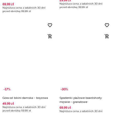
29
,
99
zł
Najniższa cena z ostatnich 30 dni
69
,
99
zł
przed obniżką
39
,
99
zł
Najniższa cena z ostatnich 30 dni
przed obniżką
99
,
99
zł
-17%
-30%
Góra od bikini damska - brązowa
Spodenki plażowe boardshorty
męskie - granatowe
49
,
99
zł
Najniższa cena z ostatnich 30 dni
69
,
99
zł
przed obniżką
59
,
99
zł
Najniższa cena z ostatnich 30 dni