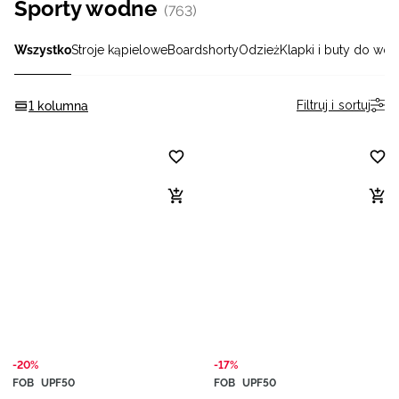
Sporty wodne
(763)
Niemiecki / EUR
Wszystko
Stroje kąpielowe
Boardshorty
Odzież
Klapki i buty do wo
Rumuński / RON
Filtruj i sortuj
1 kolumna
Słowacki / EUR
Ukraiński / UAH
-20%
-17%
FOB
UPF50
FOB
UPF50