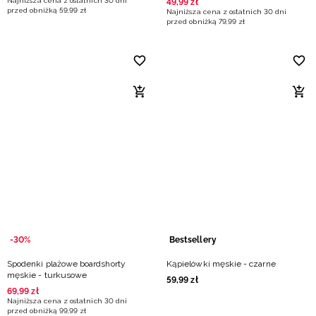
Najniższa cena z ostatnich 30 dni
49
,
99
zł
przed obniżką
59
,
99
zł
Najniższa cena z ostatnich 30 dni
przed obniżką
79
,
99
zł
-30%
Bestsellery
Spodenki plażowe boardshorty
Kąpielówki męskie - czarne
męskie - turkusowe
59
,
99
zł
69
,
99
zł
Najniższa cena z ostatnich 30 dni
przed obniżką
99
,
99
zł