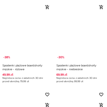
-38%
-30%
Spodenki plażowe boardshorty
Spodenki plażowe boardshorty
męskie - różowe
męskie - niebieskie
49
,
99
zł
69
,
99
zł
Najniższa cena z ostatnich 30 dni
Najniższa cena z ostatnich 30 dni
przed obniżką
79
,
99
zł
przed obniżką
99
,
99
zł