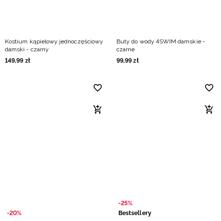
Kostium kąpielowy jednoczęściowy
Buty do wody 4SWIM damskie -
damski - czarny
czarne
149
,
99
zł
99
,
99
zł
-25%
-20%
Bestsellery