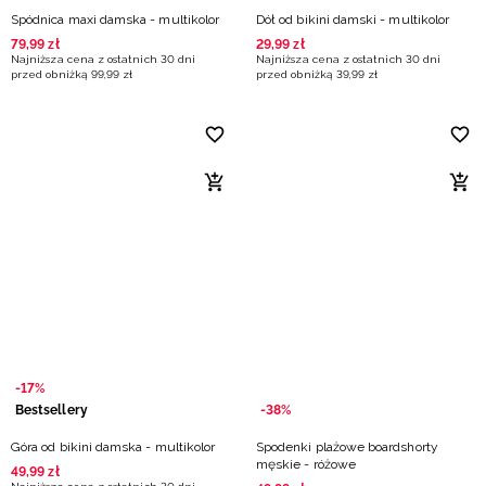
Spódnica maxi damska - multikolor
Dół od bikini damski - multikolor
79
,
99
zł
29
,
99
zł
Najniższa cena z ostatnich 30 dni
Najniższa cena z ostatnich 30 dni
przed obniżką
99
,
99
zł
przed obniżką
39
,
99
zł
-17%
Bestsellery
-38%
Góra od bikini damska - multikolor
Spodenki plażowe boardshorty
męskie - różowe
49
,
99
zł