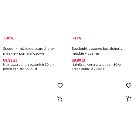
-30%
-13%
Spodenki plażowe boardshorty
Spodenki plażowe boardshorty
męskie - pomarańczowe
męskie - czarne
69
,
99
zł
69
,
99
zł
Najniższa cena z ostatnich 30 dni
Najniższa cena z ostatnich 30 dni
przed obniżką
99
,
99
zł
przed obniżką
79
,
99
zł