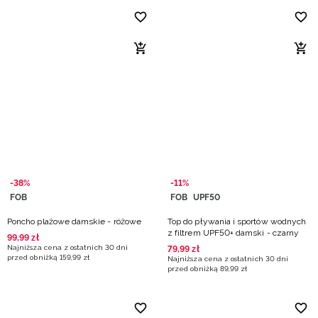
-38%
-11%
FOB
FOB
UPF50
Poncho plażowe damskie - różowe
Top do pływania i sportów wodnych
z filtrem UPF50+ damski - czarny
99
,
99
zł
Najniższa cena z ostatnich 30 dni
79
,
99
zł
przed obniżką
159
,
99
zł
Najniższa cena z ostatnich 30 dni
przed obniżką
89
,
99
zł