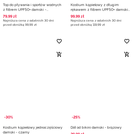
Top do pływania i sportów wodnych
Kostium kąpielowy z długim
z filtrem UPF50+ damski -
rękawem z filtrem UPF50+ damski -
multikolor
multikolor
79
,
99
zł
99
,
99
zł
Najniższa cena z ostatnich 30 dni
Najniższa cena z ostatnich 30 dni
przed obniżką
99
,
99
zł
przed obniżką
119
,
99
zł
-30%
-25%
Kostium kąpielowy jednoczęściowy
Dół od bikini damski - brązowy
damski - czarny