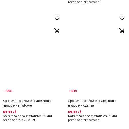
przed obniżką
99
,
99
zł
-38%
-30%
Spodenki plażowe boardshorty
Spodenki plażowe boardshorty
męskie - miętowe
męskie - czarne
49
,
99
zł
69
,
99
zł
Najniższa cena z ostatnich 30 dni
Najniższa cena z ostatnich 30 dni
przed obniżką
79
,
99
zł
przed obniżką
99
,
99
zł