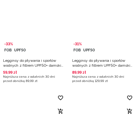
-33%
-31%
FOB
UPF50
FOB
UPF50
Legginsy do pływania i sportów
Legginsy do pływania i sportów
wodnych z filtrem UPF50+ damskie
wodnych z filtrem UPF50+ damskie
- czarne
- czarne
59
,
99
zł
89
,
99
zł
Najniższa cena z ostatnich 30 dni
Najniższa cena z ostatnich 30 dni
przed obniżką
89
,
99
zł
przed obniżką
129
,
99
zł