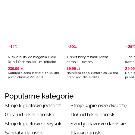
-14%
-20%
-25%
Niskie buty do biegania Flow
T-shirt boxy z nadrukiem
T-shi
Run 1.0 damskie - multikolor
damski - czarny
damsk
239
,
99
zł
39
,
99
zł
29
,
99
Najniższa cena z ostatnich 30 dni
Najniższa cena z ostatnich 30 dni
Najniż
przed obniżką
279
,
99
zł
przed obniżką
49
,
99
zł
przed 
Popularne kategorie
Stroje kąpielowe jednoczęściowe damskie
Stroje kąpielowe dwuczęściowe damskie
Góra od bikini damska
Dół od bikini damski
Stroje kąpielowe z wysokim stanem
Szorty plażowe damskie
Sandały damskie
Klapki damskie