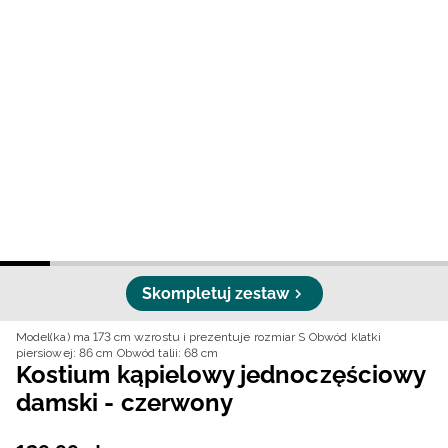
Niemiecki / EUR
Rumuński / RON
Słowacki / EUR
Ukraiński / UAH
Skompletuj zestaw
Model(ka) ma 173 cm wzrostu i prezentuje rozmiar S
Obwód klatki
piersiowej: 86 cm
Obwód talii: 68 cm
Kostium kąpielowy jednoczęściowy
damski - czerwony