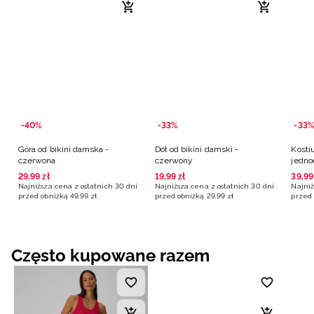
-40%
-33%
-33%
Góra od bikini damska -
Dół od bikini damski -
Kosti
czerwona
czerwony
jedno
czer
29
,
99
zł
19
,
99
zł
39
,
99
Najniższa cena z ostatnich 30 dni
Najniższa cena z ostatnich 30 dni
Najniż
przed obniżką
49
,
99
zł
przed obniżką
29
,
99
zł
przed 
Często kupowane razem