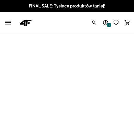
FINAL SALE: Tysiące produktów taniej!
Polski / PLN
1
Angielski / EUR
Angielski / USD
Angielski / GBP
Chorwacki / EUR
Czeski / CZK
Litewski / EUR
Łotewski / EUR