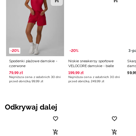
-20%
-20%
3-p
Spodenki plażowe damskie -
Niskie sneakersy sportowe
Skarp
czerwone
VELOCORE damskie - białe
dams
79
,
99
zł
199
,
99
zł
59
,
9
Najniższa cena z ostatnich 30 dni
Najniższa cena z ostatnich 30 dni
przed obniżką
99
,
99
zł
przed obniżką
249
,
99
zł
Odkrywaj dalej