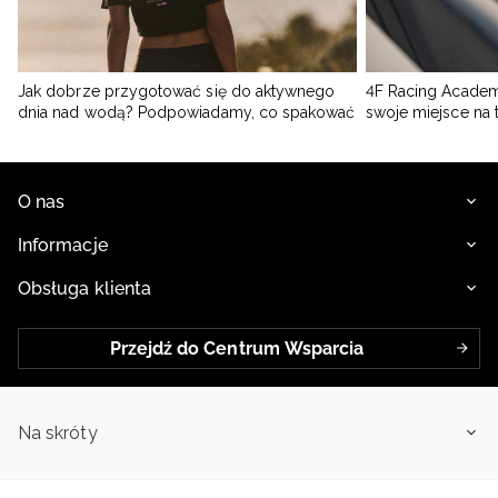
Jak dobrze przygotować się do aktywnego
4F Racing Academ
dnia nad wodą? Podpowiadamy, co spakować
swoje miejsce na 
O nas
Informacje
Obsługa klienta
Przejdź do Centrum Wsparcia
Na skróty