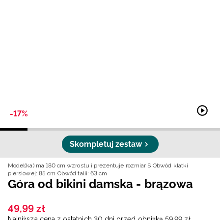
Niemiecki / EUR
Rumuński / RON
Słowacki / EUR
Ukraiński / UAH
-17%
Skompletuj zestaw
Model(ka) ma 180 cm wzrostu i prezentuje rozmiar S
Obwód klatki
piersiowej: 85 cm
Obwód talii: 63 cm
Góra od bikini damska - brązowa
49
,
99
zł
Najniższa cena z ostatnich 30 dni przed obniżką
59
,
99
zł