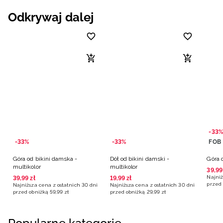
Odkrywaj dalej
-33%
-33%
-33%
FOB
Góra od bikini damska -
Dół od bikini damski -
Góra 
multikolor
multikolor
39
,
99
Najniż
39
,
99
zł
19
,
99
zł
przed 
Najniższa cena z ostatnich 30 dni
Najniższa cena z ostatnich 30 dni
przed obniżką
59
,
99
zł
przed obniżką
29
,
99
zł