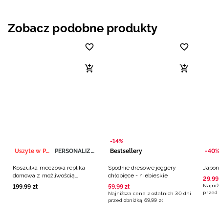
Zobacz podobne produkty
-14%
Uszyte w Polsce
PERSONALIZACJA
Bestsellery
-40
Koszulka meczowa replika
Spodnie dresowe joggery
Japon
domowa z możliwością
chłopięce - niebieskie
29
,
99
personalizacji męska 4F x
Najniż
199
,
99
zł
59
,
99
zł
Polska Siatkówka - biała
przed 
Najniższa cena z ostatnich 30 dni
przed obniżką
69
,
99
zł