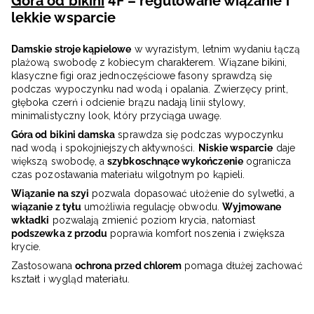
Góra od bikini
4F – regulowane wiązanie i
lekkie wsparcie
Damskie stroje kąpielowe
w wyrazistym, letnim wydaniu łączą
plażową swobodę z kobiecym charakterem. Wiązane bikini,
klasyczne figi oraz jednoczęściowe fasony sprawdzą się
podczas wypoczynku nad wodą i opalania. Zwierzęcy print,
głęboka czerń i odcienie brązu nadają linii stylowy,
minimalistyczny look, który przyciąga uwagę.
Góra od bikini damska
sprawdza się podczas wypoczynku
nad wodą i spokojniejszych aktywności.
Niskie wsparcie
daje
większą swobodę, a
szybkoschnące wykończenie
ogranicza
czas pozostawania materiału wilgotnym po kąpieli.
Wiązanie na szyi
pozwala dopasować ułożenie do sylwetki, a
wiązanie z tyłu
umożliwia regulację obwodu.
Wyjmowane
wkładki
pozwalają zmienić poziom krycia, natomiast
podszewka z przodu
poprawia komfort noszenia i zwiększa
krycie.
Zastosowana
ochrona przed chlorem
pomaga dłużej zachować
kształt i wygląd materiału.