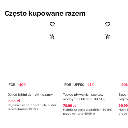
Często kupowane razem
FOB
-40%
FOB
UPF50
-11%
-30
Dół od bikini damski - czarny
Top do pływania i sportów
Spódn
wodnych z filtrem UPF50+
brąz
29
,
99
zł
damski - czarny
Najniższa cena z ostatnich 30 dni
79
,
99
zł
69
,
99
przed obniżką
49
,
99
zł
Najniższa cena z ostatnich 30 dni
Najniż
przed obniżką
89
,
99
zł
przed 