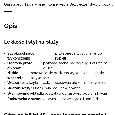
Opis
Specyfikacja
Pranie i konserwacja
Bezpieczeństwo produktu
Opis
Lekkość i styl na plaży
Szybkoschnące
przyspiesza wysychanie po
wykończenie
kąpieli
Ochrona przed
pomaga zachować wygląd i kształt na
chlorem
dłużej
Niskie
sprawdza się podczas wypoczynku i lekkiej
wsparcie
aktywności
Wiązanie na szyi
pozwala dopasować ułożenie do sylwetki
Wiązanie z tyłu
umożliwia regulację obwodu
Wyjmowane wkładki
pozwalają dopasować poziom krycia
Podszewka z przodu
zapewnia lepsze krycie i komfort