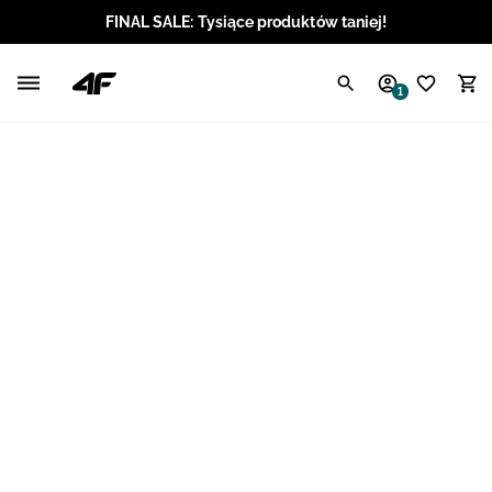
FINAL SALE: Tysiące produktów taniej!
Polski / PLN
1
Angielski / EUR
Angielski / USD
Angielski / GBP
Chorwacki / EUR
Czeski / CZK
Litewski / EUR
Łotewski / EUR