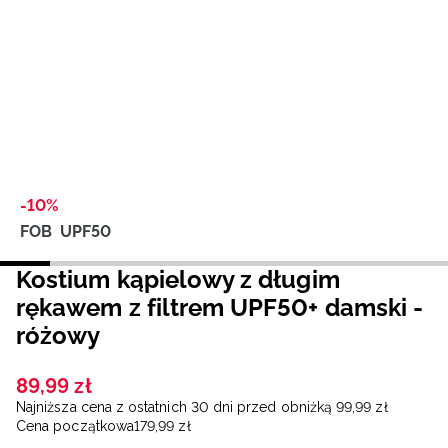
Niemiecki / EUR
Rumuński / RON
Słowacki / EUR
Ukraiński / UAH
-10%
FOB
UPF50
Kostium kąpielowy z długim
rękawem z filtrem UPF50+ damski -
różowy
89
,
99
zł
Najniższa cena z ostatnich 30 dni przed obniżką
99
,
99
zł
Cena początkowa
179
,
99
zł