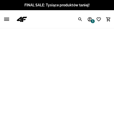
FINAL SALE: Tysiące produktów taniej!
Polski / PLN
1
Angielski / EUR
Angielski / USD
Angielski / GBP
Chorwacki / EUR
Czeski / CZK
Litewski / EUR
Łotewski / EUR