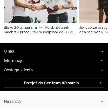
Blisko 20 lat zaufania. 4F i Polski Związek
Jak dobrze przyg
Narciarski przedłużają współpracę do 2030
dnia nad wodą? 
roku
O nas
Informacje
Obsługa klienta
Przejdź do Centrum Wsparcia
Na skróty