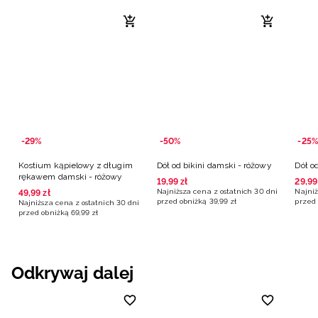
-29%
-50%
-25%
Kostium kąpielowy z długim
Dół od bikini damski - różowy
Dół o
rękawem damski - różowy
19
,
99
zł
29
,
99
Najniższa cena z ostatnich 30 dni
Najniż
49
,
99
zł
przed obniżką
39
,
99
zł
przed 
Najniższa cena z ostatnich 30 dni
przed obniżką
69
,
99
zł
Odkrywaj dalej