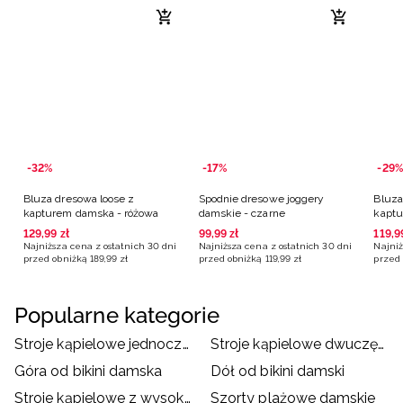
-32%
-17%
-29%
Bluza dresowa loose z
Spodnie dresowe joggery
Bluza
kapturem damska - różowa
damskie - czarne
kaptu
129
,
99
zł
99
,
99
zł
119
,
9
Najniższa cena z ostatnich 30 dni
Najniższa cena z ostatnich 30 dni
Najniż
przed obniżką
189
,
99
zł
przed obniżką
119
,
99
zł
przed 
Popularne kategorie
Stroje kąpielowe jednoczęściowe damskie
Stroje kąpielowe dwuczęściowe damskie
Góra od bikini damska
Dół od bikini damski
Stroje kąpielowe z wysokim stanem
Szorty plażowe damskie