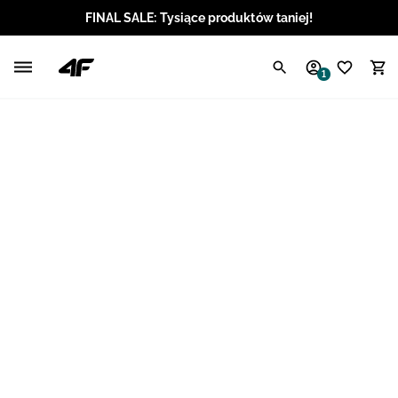
FINAL SALE: Tysiące produktów taniej!
Polski / PLN
1
Angielski / EUR
Angielski / USD
Angielski / GBP
Chorwacki / EUR
Czeski / CZK
Litewski / EUR
Łotewski / EUR