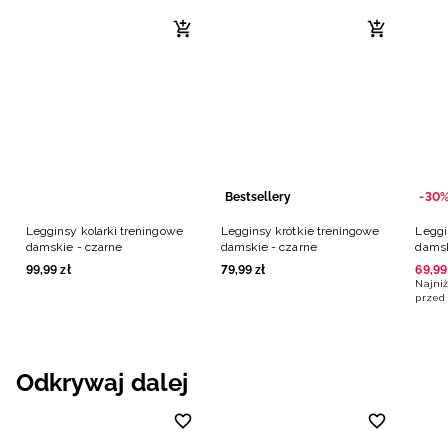
Bestsellery
-30
Legginsy kolarki treningowe
Legginsy krótkie treningowe
Leggi
damskie - czarne
damskie - czarne
damsk
99
,
99
zł
79
,
99
zł
69
,
99
Najniż
przed 
Odkrywaj dalej