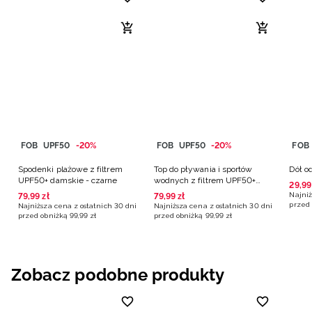
FOB
UPF50
-20%
FOB
UPF50
-20%
FOB
Spodenki plażowe z filtrem
Top do pływania i sportów
Dół o
UPF50+ damskie - czarne
wodnych z filtrem UPF50+
29
,
99
damski - multikolor
Najniż
79
,
99
zł
79
,
99
zł
przed 
Najniższa cena z ostatnich 30 dni
Najniższa cena z ostatnich 30 dni
przed obniżką
99
,
99
zł
przed obniżką
99
,
99
zł
Zobacz podobne produkty