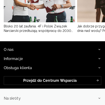
Blisko 20 lat zaufania. 4F i Polski Związek
Jak dobrze przyg
Narciarski przedłużają współpracę do 2030
dnia nad wodą? 
roku
O nas
Informacje
Obsługa klienta
Przejdź do Centrum Wsparcia
Na skróty