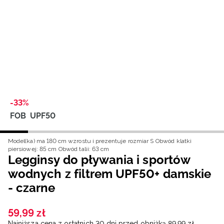
Niemiecki / EUR
Rumuński / RON
Słowacki / EUR
Ukraiński / UAH
-33%
FOB
UPF50
Model(ka) ma 180 cm wzrostu i prezentuje rozmiar S
Obwód klatki
piersiowej: 85 cm
Obwód talii: 63 cm
Legginsy do pływania i sportów
wodnych z filtrem UPF50+ damskie
- czarne
59
,
99
zł
Najniższa cena z ostatnich 30 dni przed obniżką
89
,
99
zł