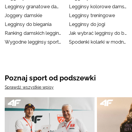
Legginsy granatowe damskie
Legginsy kolorowe damskie
Joggery damskie
Legginsy treningowe
Legginsy do biegania
Legginsy do jogi
Ranking damskich legginsów sportowych – top 5
Jak wybrać legginsy do biegania?
Wygodne legginsy sportowe dla dzieci
Spodenki kolarki w modnych stylizacjach
Poznaj sport od podszewki
Sprawdź wszystkie wpisy