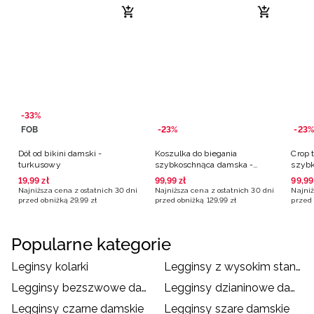
-33%
FOB
-23%
-23%
Dół od bikini damski -
Koszulka do biegania
Crop 
turkusowy
szybkoschnąca damska -
szybk
różowa
poma
19
,
99
zł
99
,
99
zł
99
,
99
Najniższa cena z ostatnich 30 dni
Najniższa cena z ostatnich 30 dni
Najniż
przed obniżką
29
,
99
zł
przed obniżką
129
,
99
zł
przed 
Popularne kategorie
Leginsy kolarki
Legginsy z wysokim stanem
Legginsy bezszwowe damskie
Legginsy dzianinowe damskie
Legginsy czarne damskie
Legginsy szare damskie