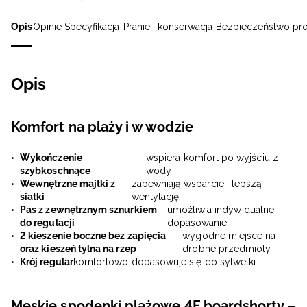
Opis
Opinie
Specyfikacja
Pranie i konserwacja
Bezpieczeństwo pr
Opis
Komfort na plaży i w wodzie
Wykończenie
wspiera komfort po wyjściu z
szybkoschnące
wody
Wewnętrzne majtki z
zapewniają wsparcie i lepszą
siatki
wentylację
Pas z zewnętrznym sznurkiem
umożliwia indywidualne
do regulacji
dopasowanie
2 kieszenie boczne bez zapięcia
wygodne miejsce na
oraz kieszeń tylna na rzep
drobne przedmioty
Krój regular
komfortowo dopasowuje się do sylwetki
Męskie spodenki plażowe 4F boardshorty –