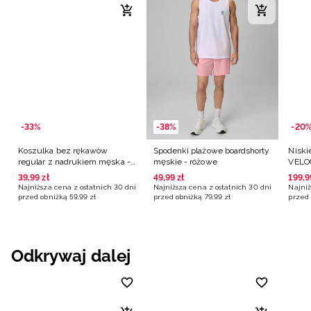
-33%
-38%
-20
Koszulka bez rękawów
Spodenki plażowe boardshorty
Niski
regular z nadrukiem męska -
męskie - różowe
VELOC
biała
39
,
99
zł
49
,
99
zł
199
,
9
Najniższa cena z ostatnich 30 dni
Najniższa cena z ostatnich 30 dni
Najniż
przed obniżką
59
,
99
zł
przed obniżką
79
,
99
zł
przed 
Odkrywaj dalej