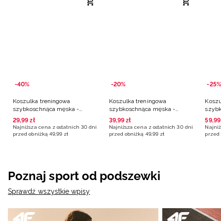
-40%
-20%
-25%
Koszulka treningowa
Koszulka treningowa
Koszu
szybkoschnąca męska -
szybkoschnąca męska -
szybk
pomarańczowa
zielona
niebi
29
,
99
zł
39
,
99
zł
59
,
99
Najniższa cena z ostatnich 30 dni
Najniższa cena z ostatnich 30 dni
Najniż
przed obniżką
49
,
99
zł
przed obniżką
49
,
99
zł
przed 
Poznaj sport od podszewki
Sprawdź wszystkie wpisy