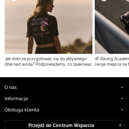
Jak dobrze przygotować się do aktywnego
4F Racing Academ
dnia nad wodą? Podpowiadamy, co spakować
swoje miejsce na 
O nas
Informacje
Obsługa klienta
Przejdź do Centrum Wsparcia