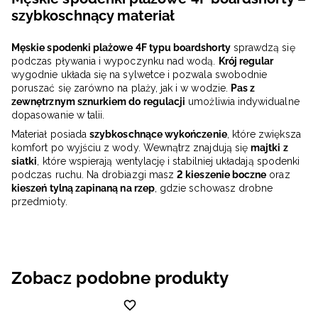
szybkoschnący materiał
Męskie spodenki plażowe 4F typu boardshorty
sprawdzą się
podczas pływania i wypoczynku nad wodą.
Krój regular
wygodnie układa się na sylwetce i pozwala swobodnie
poruszać się zarówno na plaży, jak i w wodzie.
Pas z
zewnętrznym sznurkiem do regulacji
umożliwia indywidualne
dopasowanie w talii.
Materiał posiada
szybkoschnące wykończenie
, które zwiększa
komfort po wyjściu z wody. Wewnątrz znajdują się
majtki z
siatki
, które wspierają wentylację i stabilniej układają spodenki
podczas ruchu. Na drobiazgi masz
2 kieszenie boczne
oraz
kieszeń tylną zapinaną na rzep
, gdzie schowasz drobne
przedmioty.
Zobacz podobne produkty