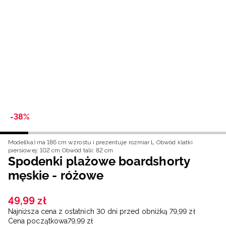
Niemiecki / EUR
Rumuński / RON
Słowacki / EUR
Ukraiński / UAH
-38%
Model(ka) ma 186 cm wzrostu i prezentuje rozmiar L
Obwód klatki
piersiowej: 102 cm
Obwód talii: 82 cm
Spodenki plażowe boardshorty
męskie - różowe
49
,
99
zł
Najniższa cena z ostatnich 30 dni przed obniżką
79
,
99
zł
Cena początkowa
79
,
99
zł