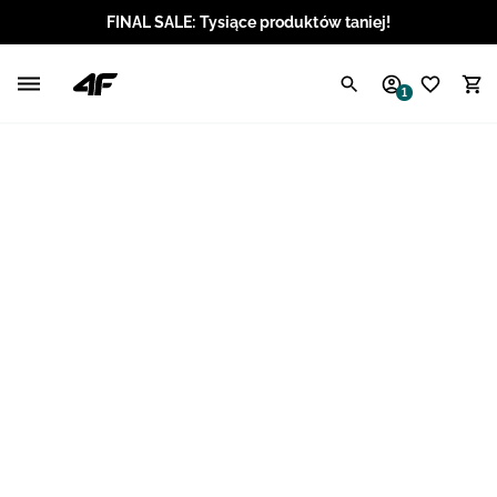
FINAL SALE: Tysiące produktów taniej!
Polski / PLN
1
Angielski / EUR
Angielski / USD
Angielski / GBP
Chorwacki / EUR
Czeski / CZK
Litewski / EUR
Łotewski / EUR