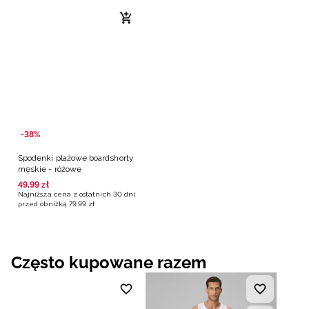
-38%
Spodenki plażowe boardshorty
męskie - różowe
49
,
99
zł
Najniższa cena z ostatnich 30 dni
przed obniżką
79
,
99
zł
Często kupowane razem