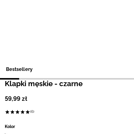
Niemiecki / EUR
Rumuński / RON
Słowacki / EUR
Ukraiński / UAH
Bestsellery
Klapki męskie - czarne
59
,
99
zł
(6)
Kolor