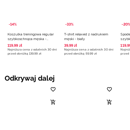
-14%
-33%
-20
Koszulka treningowa regular
T-shirt relaxed z nadrukiem
Spode
szybkoschnąca męska -
męski - biały
szybk
czarna
czarn
119
,
99
zł
39
,
99
zł
119
,
9
Najniższa cena z ostatnich 30 dni
Najniższa cena z ostatnich 30 dni
Najniż
przed obniżką
139
,
99
zł
przed obniżką
59
,
99
zł
przed 
Odkrywaj dalej