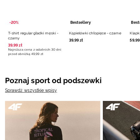
-20%
Bestsellery
Best
T-shirt regular gładki męski -
Kąpielówki chłopięce - czarne
Klapk
czarny
39
,
99
zł
59
,
99
39
,
99
zł
Najniższa cena z ostatnich 30 dni
przed obniżką
49
,
99
zł
Poznaj sport od podszewki
Sprawdź wszystkie wpisy