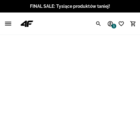
FINAL SALE: Tysiące produktów taniej!
Polski / PLN
1
Angielski / EUR
Angielski / USD
Angielski / GBP
Chorwacki / EUR
Czeski / CZK
Litewski / EUR
Łotewski / EUR