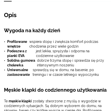
Opis
Wygoda na każdy dzień
Profilowane
wspiera stopę i zwiększa komfort podczas
wnętrze
chodzenia przez wiele godzin
Podeszwa z
jest lekka, sprężysta i odporna na
pianki EVA
codzienne użytkowanie
Solidna gumowa
dobrze trzyma stopę i sprawdza się przy
cholewka
intensywnym noszeniu
Uniwersalne
sprawdzą się w domu, na basenie, po
zastosowanie
treningu i w czasie letniego wypoczynku
Męskie klapki do codziennego użytkowania
Te
męskie klapki
zostały stworzone z myślą o wygodzie w
codziennych sytuacjach. Są dobrym wyborem do domu, na
siłownię, basen czy krótkie wyjścia w ciepłe dni. Profilowana