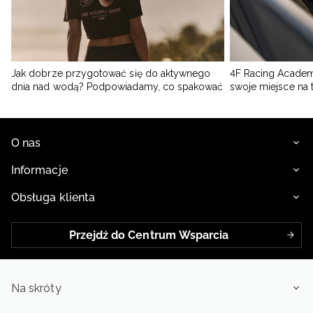
Jak dobrze przygotować się do aktywnego
4F Racing Academ
dnia nad wodą? Podpowiadamy, co spakować
swoje miejsce na 
O nas
Informacje
Obsługa klienta
Przejdź do Centrum Wsparcia
Na skróty