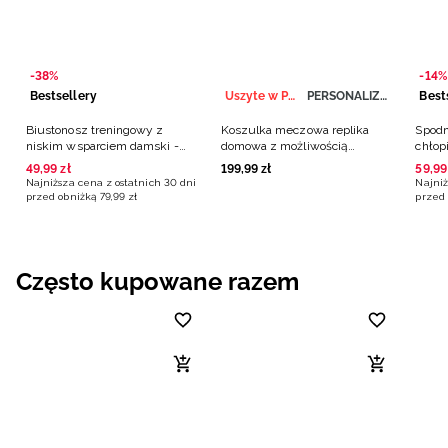
-38%
-14%
Bestsellery
Uszyte w Polsce
PERSONALIZACJA
Best
Biustonosz treningowy z
Koszulka meczowa replika
Spodn
niskim wsparciem damski -
domowa z możliwością
chłop
czarny
personalizacji męska 4F x
49
,
99
zł
199
,
99
zł
59
,
99
Polska Siatkówka - biała
Najniższa cena z ostatnich 30 dni
Najniż
przed obniżką
79
,
99
zł
przed 
Często kupowane razem