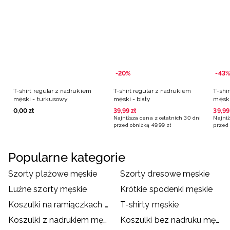
-20%
-43%
T-shirt regular z nadrukiem
T-shirt regular z nadrukiem
T-shi
męski - turkusowy
męski - biały
męski
0
,
00
zł
39
,
99
zł
39
,
99
Najniższa cena z ostatnich 30 dni
Najniż
przed obniżką
49
,
99
zł
przed 
Popularne kategorie
Szorty plażowe męskie
Szorty dresowe męskie
Luźne szorty męskie
Krótkie spodenki męskie
Koszulki na ramiączkach męskie
T-shirty męskie
Koszulki z nadrukiem męskie
Koszulki bez nadruku męskie