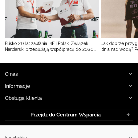
Blisko 20 lat zaufania. 4F i Polski Związek
Jak dobrze przyg
Narciarski przedłużają współpracę do 2030
dnia nad wodą? 
roku
O nas
Informacje
Obsługa klienta
Przejdź do Centrum Wsparcia