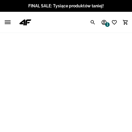
FINAL SALE: Tysiące produktów taniej!
Polski / PLN
1
Angielski / EUR
Angielski / USD
Angielski / GBP
Chorwacki / EUR
Czeski / CZK
Litewski / EUR
Łotewski / EUR