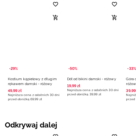
-29%
-50%
-33%
Kostium kąpielowy z długim
Dół od bikini damski - różowy
Góra 
rękawem damski - różowy
różow
19
,
99
zł
Najniższa cena z ostatnich 30 dni
49
,
99
zł
39
,
99
przed obniżką
39
,
99
zł
Najniższa cena z ostatnich 30 dni
Najniż
przed obniżką
69
,
99
zł
przed 
Odkrywaj dalej