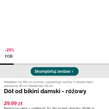
Niemiecki / EUR
Rumuński / RON
Słowacki / EUR
Ukraiński / UAH
-25%
FOB
Skompletuj zestaw
Model(ka) ma 180 cm wzrostu i prezentuje rozmiar S
Obwód klatki
piersiowej: 85 cm
Obwód talii: 63 cm
Dół od bikini damski - różowy
29
,
99
zł
Najniższa cena z ostatnich 30 dni przed obniżką
39
,
99
zł