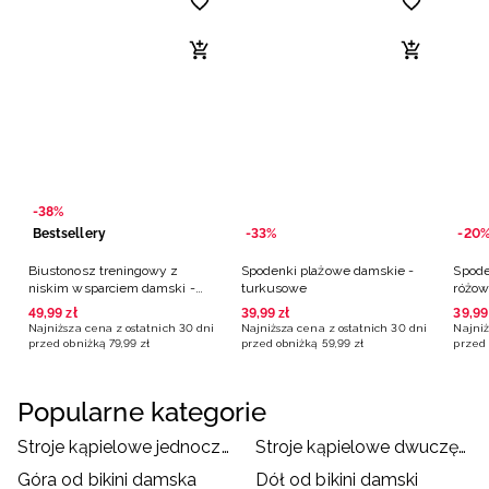
-38%
Bestsellery
-33%
-20
Biustonosz treningowy z
Spodenki plażowe damskie -
Spode
niskim wsparciem damski -
turkusowe
różo
czarny
49
,
99
zł
39
,
99
zł
39
,
99
Najniższa cena z ostatnich 30 dni
Najniższa cena z ostatnich 30 dni
Najniż
przed obniżką
79
,
99
zł
przed obniżką
59
,
99
zł
przed 
Popularne kategorie
Stroje kąpielowe jednoczęściowe damskie
Stroje kąpielowe dwuczęściowe damskie
Góra od bikini damska
Dół od bikini damski