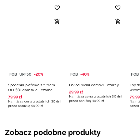
FOB
UPF50
-20%
FOB
-40%
FOB
Spodenki plażowe z filtrem
Dół od bikini damski - czarny
Top d
UPF50+ damskie - czarne
wodny
29
,
99
zł
damsk
Najniższa cena z ostatnich 30 dni
79
,
99
zł
79
,
99
przed obniżką
49
,
99
zł
Najniższa cena z ostatnich 30 dni
Najniż
przed obniżką
99
,
99
zł
przed 
Zobacz podobne produkty