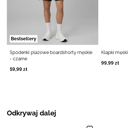
Bestsellery
Spodenki plażowe boardshorty męskie
Klapki męski
- czarne
99
,
99
zł
59
,
99
zł
Odkrywaj dalej