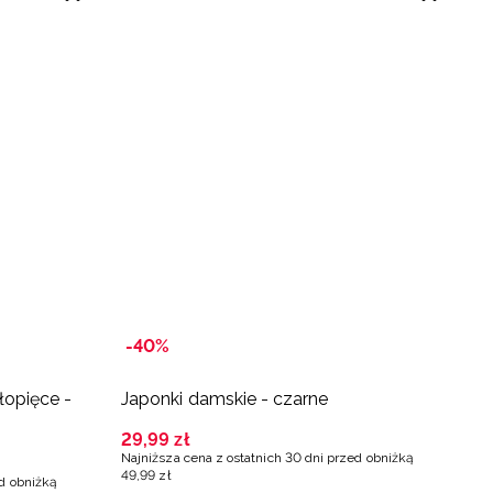
-40%
-
łopięce -
Japonki damskie - czarne
J
29
,
99
zł
2
Najniższa cena z ostatnich 30 dni przed obniżką
Na
49
,
99
zł
79
ed obniżką