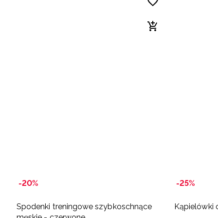
-20%
-25%
Spodenki treningowe szybkoschnące
Kąpielówki 
męskie - czerwone