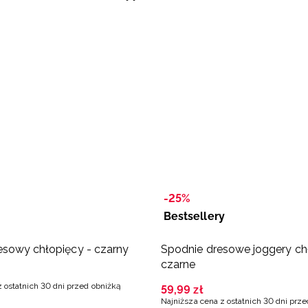
-25%
Bestsellery
sowy chłopięcy - czarny
Spodnie dresowe joggery ch
czarne
z ostatnich 30 dni przed obniżką
59
,
99
zł
Najniższa cena z ostatnich 30 dni prz