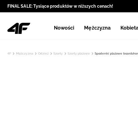
FINAL SALE: Tysiące produktów w niższych cenach!
Nowości
Mężczyzna
Kobiet
4F
Mężczyzna
Odzież
Szorty
Szorty plażowe
Spodenki plażowe boardshor