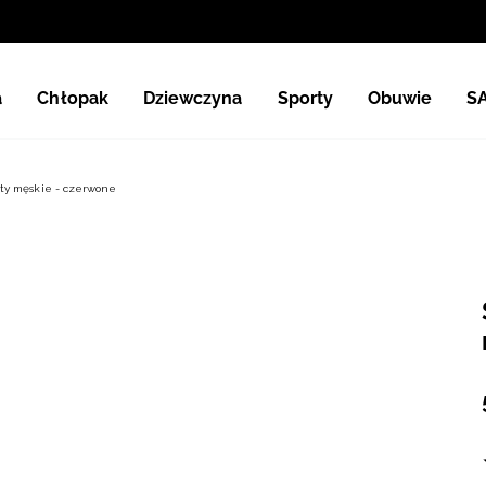
a
Chłopak
Dziewczyna
Sporty
Obuwie
S
ty męskie - czerwone