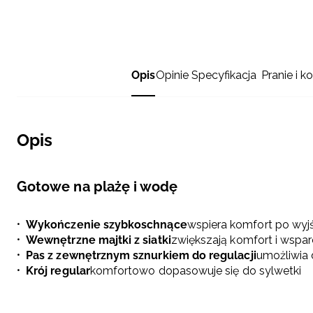
Opis
Opinie
Specyfikacja
Pranie i k
Opis
Gotowe na plażę i wodę
Wykończenie szybkoschnące
wspiera komfort po wyj
Wewnętrzne majtki z siatki
zwiększają komfort i wspa
Pas z zewnętrznym sznurkiem do regulacji
umożliwia 
Krój regular
komfortowo dopasowuje się do sylwetki