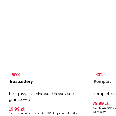
-50%
-43%
Bestsellery
Komplet
Legginsy dzianinowe dziewczęce -
Komplet dre
granatowe
79
,
99
zł
Najniższa cena 
19
,
99
zł
139
,
99
zł
Najniższa cena z ostatnich 30 dni przed obniżką