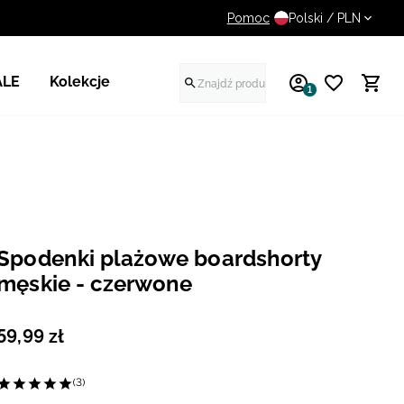
Pomoc
UWAGA NA FAŁSZYWE STR
Polski / PLN
ALE
Kolekcje
1
Spodenki plażowe boardshorty
męskie - czerwone
59
,
99
zł
(3)