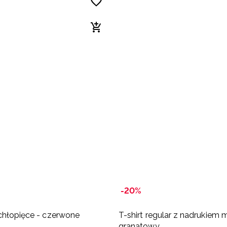
-20%
chłopięce - czerwone
T-shirt regular z nadrukiem m
granatowy