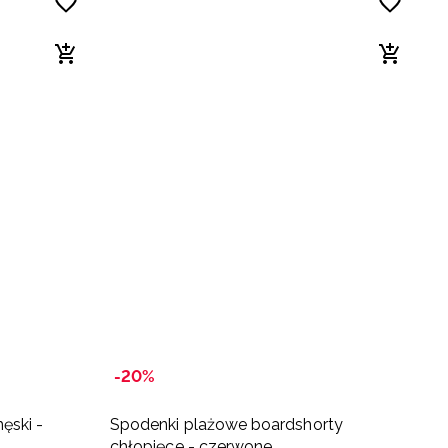
-20%
ęski -
Spodenki plażowe boardshorty
S
chłopięce - czerwone
c