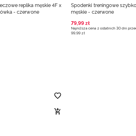
czowe replika męskie 4F x
Spodenki treningowe szybk
kówka - czerwone
męskie - czerwone
79
,
99
zł
Najniższa cena z ostatnich 30 dni prz
99
,
99
zł