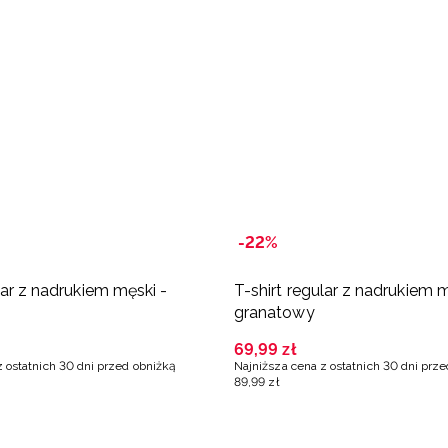
-22%
lar z nadrukiem męski -
T-shirt regular z nadrukiem m
granatowy
69
,
99
zł
z ostatnich 30 dni przed obniżką
Najniższa cena z ostatnich 30 dni prz
89
,
99
zł