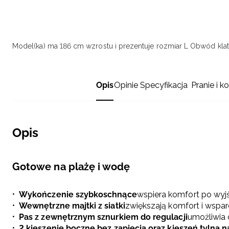
Model(ka) ma 186 cm wzrostu i prezentuje rozmiar L
Obwód klatk
Opis
Opinie
Specyfikacja
Pranie i k
Opis
Gotowe na plażę i wodę
Wykończenie szybkoschnące
wspiera komfort po wyj
Wewnętrzne majtki z siatki
zwiększają komfort i wspa
Pas z zewnętrznym sznurkiem do regulacji
umożliwia 
2 kieszenie boczne bez zapięcia oraz kieszeń tylna n