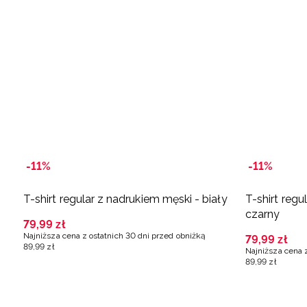
-11%
-11%
T-shirt regular z nadrukiem męski - biały
T-shirt regu
czarny
79
,
99
zł
Najniższa cena z ostatnich 30 dni przed obniżką
79
,
99
zł
89
,
99
zł
Najniższa cena 
89
,
99
zł