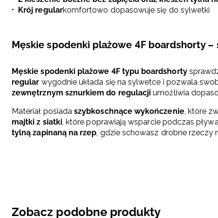
Krój regular
komfortowo dopasowuje się do sylwetki
Męskie spodenki plażowe 4F boardshorty – 
Męskie spodenki plażowe 4F typu boardshorty
sprawdz
regular
wygodnie układa się na sylwetce i pozwala swob
zewnętrznym sznurkiem do regulacji
umożliwia dopasow
Materiał posiada
szybkoschnące wykończenie
, które z
majtki z siatki
, które poprawiają wsparcie podczas pływ
tylną zapinaną na rzep
, gdzie schowasz drobne rzeczy n
Zobacz podobne produkty