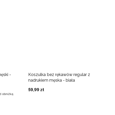
ęski -
Koszulka bez rękawów regular z
K
nadrukiem męska - biała
n
59
,
99
zł
5
ed obniżką