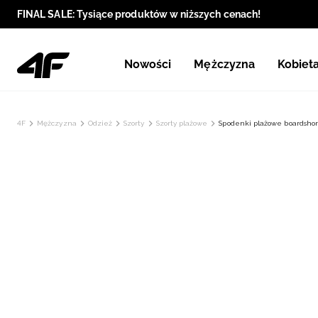
FINAL SALE: Tysiące produktów w niższych cenach!
Nowości
Mężczyzna
Kobiet
4F
Mężczyzna
Odzież
Szorty
Szorty plażowe
Spodenki plażowe boardshor