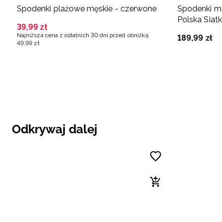
Spodenki plażowe męskie - czerwone
Spodenki me
Polska Siat
39
,
99
zł
Najniższa cena z ostatnich 30 dni przed obniżką
189
,
99
zł
49
,
99
zł
Odkrywaj dalej