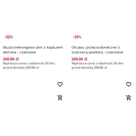
Niemiecki / EUR
Rumuński / RON
Słowacki / EUR
-32%
-15%
Bluza trekkingowa slim z kapturem
Okulary przeciwsłoneczne z
Ukraiński / UAH
damska - czerwona
lustrzaną powłoką - czerwone
169
,
99
zł
169
,
99
zł
Najniższa cena z ostatnich 30 dni
Najniższa cena z ostatnich 30 dni
przed obniżką
249
,
99
zł
przed obniżką
199
,
99
zł