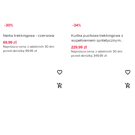
-30%
-34%
Nerka trekkingowa - czerwona
Kurtka puchowa trekkingowa z
wypełnieniem syntetycznym
69
,
99
zł
damska - czerwona
Najniższa cena z ostatnich 30 dni
229
,
99
zł
przed obniżką
99
,
99
zł
Najniższa cena z ostatnich 30 dni
przed obniżką
349
,
99
zł