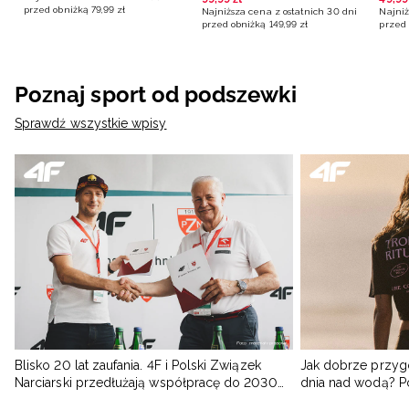
przed obniżką
79
,
99
zł
Najniższa cena z ostatnich 30 dni
Najniż
przed obniżką
149
,
99
zł
przed 
Poznaj sport od podszewki
Sprawdź wszystkie wpisy
Blisko 20 lat zaufania. 4F i Polski Związek
Jak dobrze przyg
Narciarski przedłużają współpracę do 2030
dnia nad wodą? 
roku