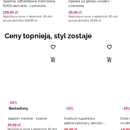
Spodnie softshellowe membrana
Opaska na głowę uniseks -
8000 damskie - czerwone
czerwona
199
,
99
zł
29
,
99
zł
Najniższa cena z ostatnich 30 dni
Najniższa cena z ostatnich 30 dni
przed obniżką
349
,
99
zł
przed obniżką
39
,
99
zł
Ceny topnieją, styl zostaje
-63%
Bestsellery
-33%
-38%
Japonki męskie - czarne
Kostium kąpielowy
Góra 
jednoczęściowy damski -
multi
29
,
99
zł
multikolor
Najniższa cena z ostatnich 30 dni
99
,
99
zł
49
,
99