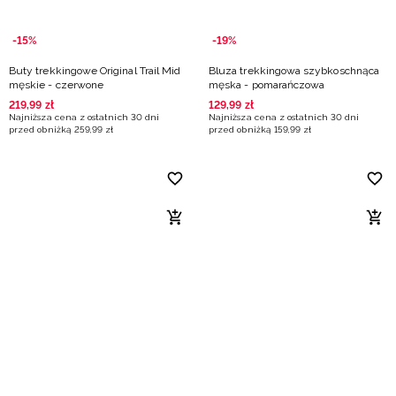
-15%
-19%
Buty trekkingowe Original Trail Mid
Bluza trekkingowa szybkoschnąca
męskie - czerwone
męska - pomarańczowa
219
,
99
zł
129
,
99
zł
Najniższa cena z ostatnich 30 dni
Najniższa cena z ostatnich 30 dni
przed obniżką
259
,
99
zł
przed obniżką
159
,
99
zł