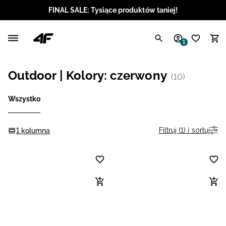
FINAL SALE: Tysiące produktów taniej!
Polski / PLN
1
Angielski / EUR
Outdoor | Kolory: czerwony
(10)
Angielski / USD
Wszystko
Angielski / GBP
Chorwacki / EUR
Filtruj (1) i sortuj
1 kolumna
Czeski / CZK
Litewski / EUR
Łotewski / EUR