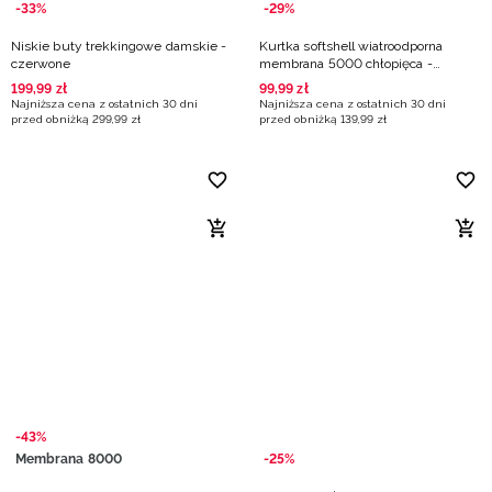
-33%
-29%
Niskie buty trekkingowe damskie -
Kurtka softshell wiatroodporna
czerwone
membrana 5000 chłopięca -
czerwona
199
,
99
zł
99
,
99
zł
Najniższa cena z ostatnich 30 dni
Najniższa cena z ostatnich 30 dni
przed obniżką
299
,
99
zł
przed obniżką
139
,
99
zł
-43%
Membrana 8000
-25%