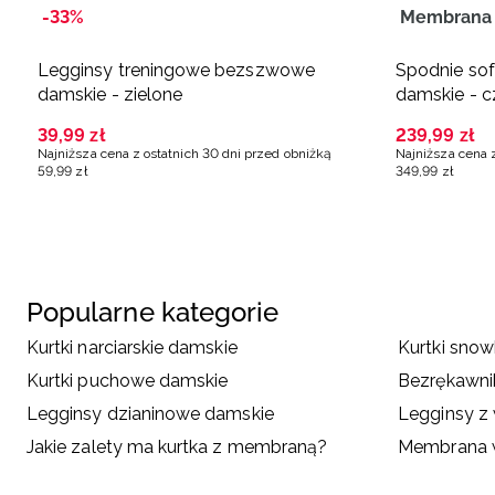
-33%
Membrana
Legginsy treningowe bezszwowe
Spodnie so
damskie - zielone
damskie - c
39
,
99
zł
239
,
99
zł
Najniższa cena z ostatnich 30 dni przed obniżką
Najniższa cena 
59
,
99
zł
349
,
99
zł
Popularne kategorie
Kurtki narciarskie damskie
Kurtki sno
Kurtki puchowe damskie
Bezrękawni
Legginsy dzianinowe damskie
Legginsy z
Jakie zalety ma kurtka z membraną?
Membrana w 