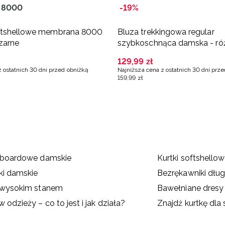
 8000
-19%
ftshellowe membrana 8000
Bluza trekkingowa regular
zarne
szybkoschnąca damska - r
129
,
99
zł
z ostatnich 30 dni przed obniżką
Najniższa cena z ostatnich 30 dni prz
159
,
99
zł
wboardowe damskie
Kurtki softshello
ki damskie
Bezrękawniki dług
 wysokim stanem
Bawełniane dresy
odzieży – co to jest i jak działa?
Znajdź kurtkę dla 