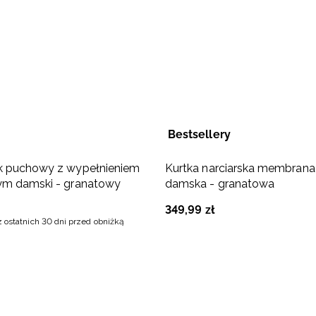
Bestsellery
k puchowy z wypełnieniem
Kurtka narciarska membran
ym damski - granatowy
damska - granatowa
349
,
99
zł
z ostatnich 30 dni przed obniżką