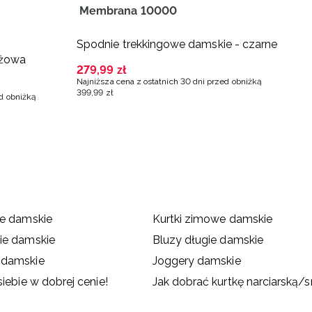
Membrana 10000
-
Spodnie trekkingowe damskie - czarne
K
óżowa
d
279
,
99
zł
Najniższa cena z ostatnich 30 dni przed obniżką
1
399
,
99
zł
ed obniżką
Na
13
we damskie
Kurtki zimowe damskie
ie damskie
Bluzy długie damskie
 damskie
Joggery damskie
siebie w dobrej cenie!
Jak dobrać kurtkę narciarsk