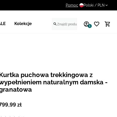
Pomoc
UWAGA NA FAŁSZYWE STR
Polski / PLN
ALE
Kolekcje
1
Kurtka puchowa trekkingowa z
wypełnieniem naturalnym damska -
granatowa
799
,
99
zł