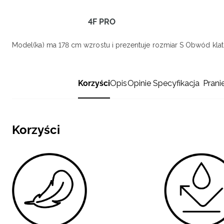
4F PRO
Model(ka) ma 178 cm wzrostu i prezentuje rozmiar S
Obwód klatk
Korzyści
Opis
Opinie
Specyfikacja
Prani
Korzyści