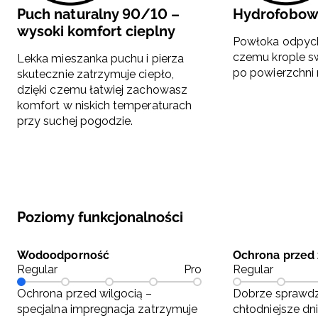
Puch naturalny 90/10 –
Hydrofobow
wysoki komfort cieplny
Powłoka odpych
czemu krople s
Lekka mieszanka puchu i pierza
po powierzchni 
skutecznie zatrzymuje ciepło,
dzięki czemu łatwiej zachowasz
komfort w niskich temperaturach
przy suchej pogodzie.
Poziomy funkcjonalności
Wodoodporność
Ochrona przed
Regular
Pro
Regular
Ochrona przed wilgocią –
Dobrze sprawdz
specjalna impregnacja zatrzymuje
chłodniejsze dn