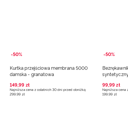
-50%
-50%
Kurtka przejściowa membrana 5000
Bezrękawni
damska - granatowa
syntetyczn
149
,
99
zł
99
,
99
zł
Najniższa cena z ostatnich 30 dni przed obniżką
Najniższa cena 
299
,
99
zł
199
,
99
zł