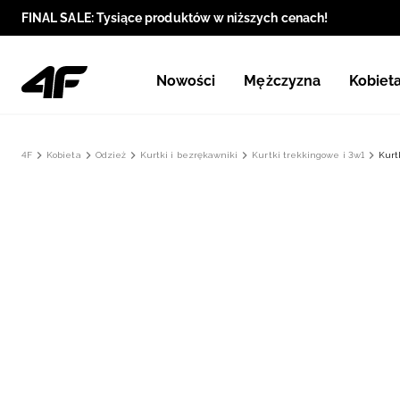
FINAL SALE: Tysiące produktów w niższych cenach!
Nowości
Mężczyzna
Kobiet
4F
Kobieta
Odzież
Kurtki i bezrękawniki
Kurtki trekkingowe i 3w1
Kurt