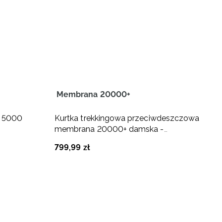
Membrana 20000+
M
a 5000
Kurtka trekkingowa przeciwdeszczowa
K
membrana 20000+ damska -
m
granatowa
799
,
99
zł
3