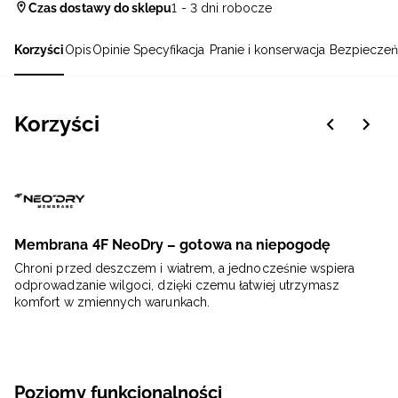
Czas dostawy do sklepu
1 - 3 dni robocze
Korzyści
Opis
Opinie
Specyfikacja
Pranie i konserwacja
Bezpieczeń
Korzyści
Membrana 4F NeoDry – gotowa na niepogodę
Chroni przed deszczem i wiatrem, a jednocześnie wspiera
odprowadzanie wilgoci, dzięki czemu łatwiej utrzymasz
komfort w zmiennych warunkach.
Poziomy funkcjonalności