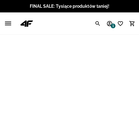
FINAL SALE: Tysiące produktów taniej!
Polski / PLN
1
Angielski / EUR
Angielski / USD
Angielski / GBP
Chorwacki / EUR
Czeski / CZK
Litewski / EUR
Łotewski / EUR