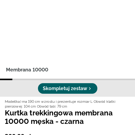
Niemiecki / EUR
Rumuński / RON
Słowacki / EUR
Ukraiński / UAH
Membrana 10000
Skompletuj zestaw
Model(ka) ma 190 cm wzrostu i prezentuje rozmiar L
Obwód klatki
piersiowej: 104 cm
Obwód talii: 79 cm
Kurtka trekkingowa membrana
10000 męska - czarna