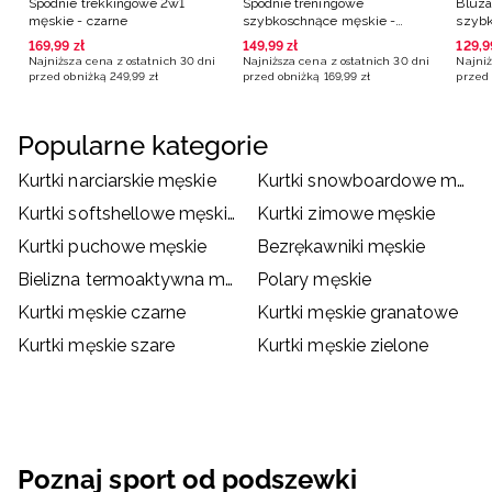
Spodnie trekkingowe 2w1
Spodnie treningowe
Bluza
męskie - czarne
szybkoschnące męskie -
szybk
czarne
poma
169
,
99
zł
149
,
99
zł
129
,
9
Najniższa cena z ostatnich 30 dni
Najniższa cena z ostatnich 30 dni
Najniż
przed obniżką
249
,
99
zł
przed obniżką
169
,
99
zł
przed 
Popularne kategorie
Kurtki narciarskie męskie
Kurtki snowboardowe męskie
Kurtki softshellowe męskie
Kurtki zimowe męskie
Kurtki puchowe męskie
Bezrękawniki męskie
Bielizna termoaktywna męska
Polary męskie
Kurtki męskie czarne
Kurtki męskie granatowe
Kurtki męskie szare
Kurtki męskie zielone
Poznaj sport od podszewki