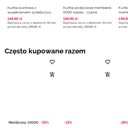
Kurtka puchowa z
Kurtka przejściowa membrana
Kurtk
wypełnieniem syntetycznym
5000 męska - czarna
memb
męska - czarna
czarn
149
,
99
zł
149
,
99
zł
199
,
9
Najniższa cena z ostatnich 30 dni
Najniższa cena z ostatnich 30 dni
Najniż
przed obniżką
199
,
99
zł
przed obniżką
199
,
99
zł
przed 
Często kupowane razem
Membrana 10000
-30%
-19%
-29%