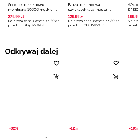
Spodnie trekkingowe
Bluza trekkingowa
Wysok
membrana 10000 męskie -
szybkoschnąca męska -
SPEE
czarne
pomarańczowa
męski
279
,
99
zł
129
,
99
zł
199
,
9
Najniższa cena z ostatnich 30 dni
Najniższa cena z ostatnich 30 dni
Najniż
przed obniżką
399
,
99
zł
przed obniżką
159
,
99
zł
przed 
Odkrywaj dalej
-32%
-12%
-19%