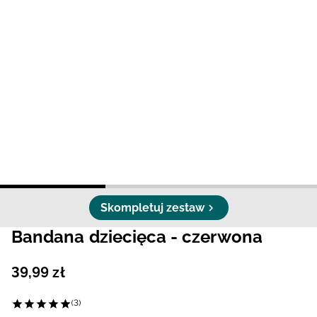
Niemiecki / EUR
Rumuński / RON
Słowacki / EUR
Ukraiński / UAH
Skompletuj zestaw
Bandana dziecięca - czerwona
39
,
99
zł
(3)