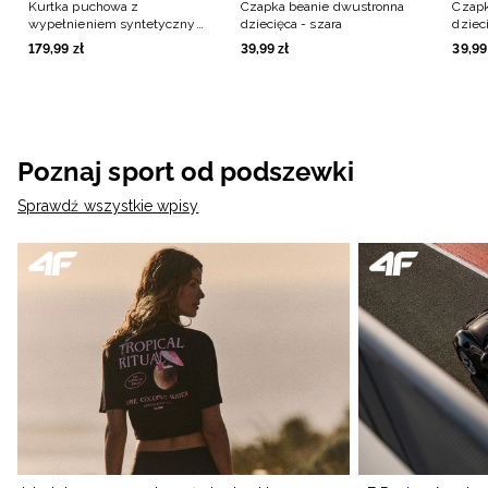
Kurtka puchowa z
Czapka beanie dwustronna
Czapk
wypełnieniem syntetycznym
dziecięca - szara
dziec
dziewczęca - czerwona
179
,
99
zł
39
,
99
zł
39
,
99
Poznaj sport od podszewki
Sprawdź wszystkie wpisy