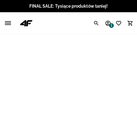
FINAL SALE: Tysiące produktów taniej!
Polski / PLN
1
Angielski / EUR
Angielski / USD
Angielski / GBP
Chorwacki / EUR
Czeski / CZK
Litewski / EUR
Łotewski / EUR