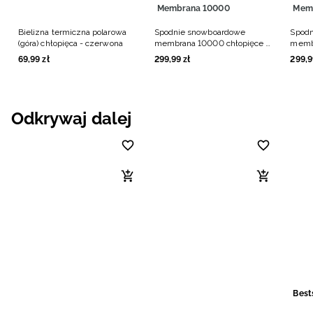
Membrana 10000
Mem
Bielizna termiczna polarowa
Spodnie snowboardowe
Spod
(góra) chłopięca - czerwona
membrana 10000 chłopięce -
membr
granatowe
brąz
69
,
99
zł
299
,
99
zł
299
,
9
Odkrywaj dalej
Best