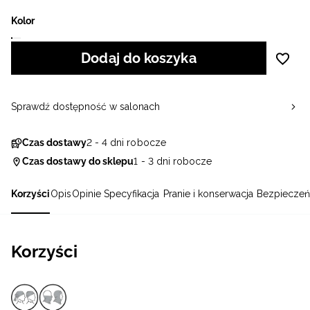
Kolor
Dodaj do koszyka
Sprawdź dostępność w salonach
Czas dostawy
2 - 4 dni robocze
Czas dostawy do sklepu
1 - 3 dni robocze
Korzyści
Opis
Opinie
Specyfikacja
Pranie i konserwacja
Bezpieczeń
Korzyści