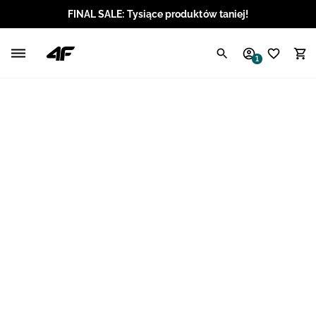
FINAL SALE: Tysiące produktów taniej!
Polski / PLN
1
Angielski / EUR
Angielski / USD
Angielski / GBP
Chorwacki / EUR
Czeski / CZK
Litewski / EUR
Łotewski / EUR