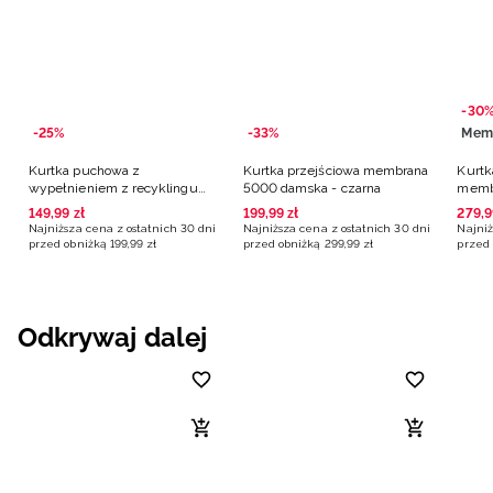
-30
-25%
-33%
Mem
Kurtka puchowa z
Kurtka przejściowa membrana
Kurtk
wypełnieniem z recyklingu
5000 damska - czarna
memb
damska - czarna
czarn
149
,
99
zł
199
,
99
zł
279
,
9
Najniższa cena z ostatnich 30 dni
Najniższa cena z ostatnich 30 dni
Najniż
przed obniżką
199
,
99
zł
przed obniżką
299
,
99
zł
przed 
Odkrywaj dalej