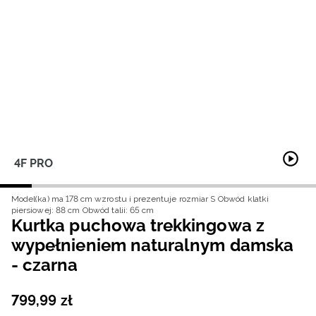
Niemiecki / EUR
Rumuński / RON
Słowacki / EUR
Ukraiński / UAH
4F PRO
Model(ka) ma 178 cm wzrostu i prezentuje rozmiar S
Obwód klatki
piersiowej: 88 cm
Obwód talii: 65 cm
Kurtka puchowa trekkingowa z
wypełnieniem naturalnym damska
- czarna
799
,
99
zł