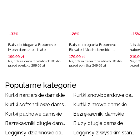
-33%
-28%
-15%
Buty do biegania Freemove
Buty do biegania Freemove
Niski
Mesh damskie - białe
Elevated Mesh damskie -
halow
beżowe
białe
199
,
99
zł
179
,
99
zł
219
,
9
Najniższa cena z ostatnich 30 dni
Najniższa cena z ostatnich 30 dni
Najniż
przed obniżką
299
,
99
zł
przed obniżką
249
,
99
zł
przed 
Popularne kategorie
Kurtki narciarskie damskie
Kurtki snowboardowe damskie
Kurtki softshellowe damskie
Kurtki zimowe damskie
Kurtki puchowe damskie
Bezrękawniki damskie
Bezrękawniki długie damskie
Bluzy długie damskie
Legginsy dzianinowe damskie
Legginsy z wysokim stanem