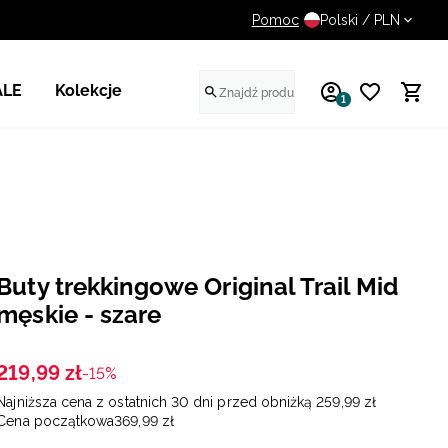
Pomoc
UWAGA NA FAŁSZYWE STR
Polski / PLN
ALE
Kolekcje
1
Buty trekkingowe Original Trail Mid
męskie - szare
219
,
99
zł
-15%
Najniższa cena z ostatnich 30 dni przed obniżką
259
,
99
zł
Cena początkowa
369
,
99
zł