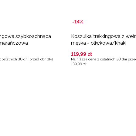
-14%
kingowa szybkoschnąca
Koszulka trekkingowa z weł
omarańczowa
męska - oliwkowa/khaki
119
,
99
zł
z ostatnich 30 dni przed obniżką
Najniższa cena z ostatnich 30 dni prz
139
,
99
zł