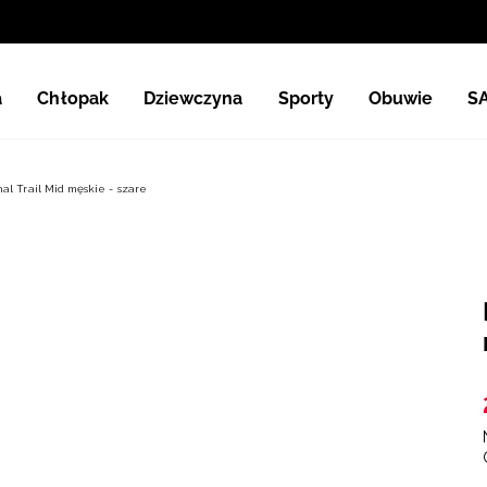
a
Chłopak
Dziewczyna
Sporty
Obuwie
S
al Trail Mid męskie - szare