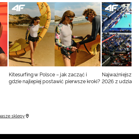
Kitesurfing w Polsce – jak zacząć i
Najważniejsze w
gdzie najlepiej postawić pierwsze kroki?
2026 z udziałem
turnieje
nasze sklepy