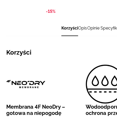
-15%
Korzyści
Opis
Opinie
Specyfik
Korzyści
Membrana 4F NeoDry –
Wodoodporn
gotowa na niepogodę
ochrona pr