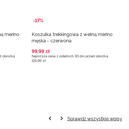
-17%
-
ną merino
Koszulka trekkingowa z wełną merino
K
męska - czerwona
m
99
,
99
zł
1
ed obniżką
Najniższa cena z ostatnich 30 dni przed obniżką
Na
119
,
99
zł
13
Sprawdź wszystkie wpisy