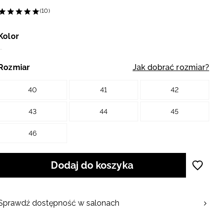
(10)
Kolor
Rozmiar
Jak dobrać rozmiar?
40
41
42
43
44
45
46
Dodaj do koszyka
Sprawdź dostępność w salonach