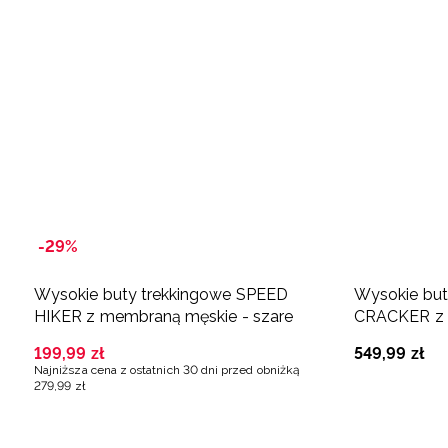
-29%
Wysokie buty trekkingowe SPEED
Wysokie but
HIKER z membraną męskie - szare
CRACKER z i
szare
199
,
99
zł
549
,
99
zł
Najniższa cena z ostatnich 30 dni przed obniżką
279
,
99
zł