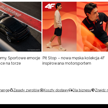
emy. Sportowe emocje
Pit Stop – nowa męska kolekcja 4F
sce na torze
inspirowana motorsportem
hange
Zasady zwrotów
Koszty dostawy
Dla biznesu
Znajdź 