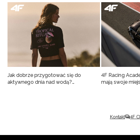
Jak dobrze przygotować się do
4F Racing Acad
aktywnego dnia nad wodą?
mają swoje miej
Podpowiadamy, co spakować
Kontakt
4F C