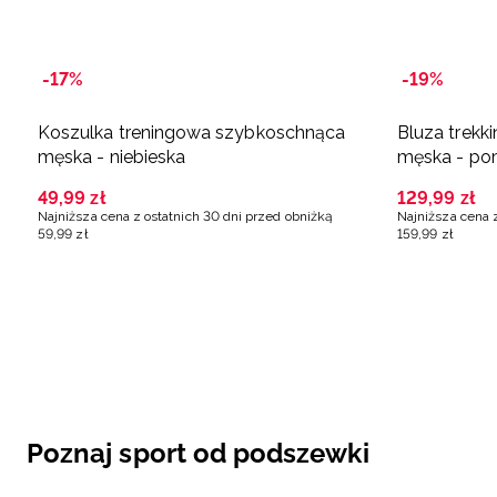
-17%
-19%
Koszulka treningowa szybkoschnąca
Bluza trek
męska - niebieska
męska - p
49
,
99
zł
129
,
99
zł
Najniższa cena z ostatnich 30 dni przed obniżką
Najniższa cena 
59
,
99
zł
159
,
99
zł
Poznaj sport od podszewki