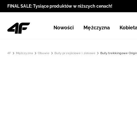
FINAL SALE: Tysiące produktów w niższych cenach!
Nowości
Mężczyzna
Kobiet
4F
Mężczyzna
Obuwie
Buty przejściowe i zimowe
Buty trekkingowe Origin