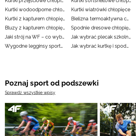
Kurtki przejściowe chłopięce
Kurtki softshellowe chłopięce
Kurtki wodoodporne chłopięce
Kurtki wiatrówki chłopięce
Kurtki z kapturem chłopięce
Bielizna termoaktywna chłopięca
Bluzy z kapturem chłopięce
Spodnie dresowe chłopięce
Jaki strój na WF – co wybrać dla dziecka?
Jak wybrać plecak szkolny?
Wygodne legginsy sportowe dla dzieci
Jak wybrać kurtkę i spodnie narciarskie dla dziecka?
Poznaj sport od podszewki
Sprawdź wszystkie wpisy