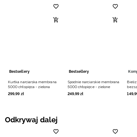
Bestsellery
Bestsellery
Kom
Kurtka narciarska membrana
Spodnie narciarskie membrana
Bieli
5000 chłopięca - zielona
5000 chłopięce - zielone
bezsz
- cza
299
,
99
zł
249
,
99
zł
149
,
9
Odkrywaj dalej