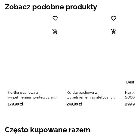
Zobacz podobne produkty
Best
Kurtka puchowa z
Kurtka puchowa z
Kurtk
wypełnieniem syntetycznym
wypełnieniem syntetycznym
5000 
chłopięca - czerwona
chłopięca - czerwona
179
,
99
zł
249
,
99
zł
299
,
9
Często kupowane razem