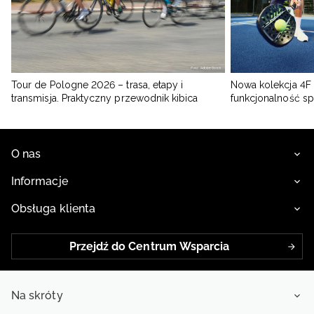
Tour de Pologne 2026 – trasa, etapy i
Nowa kolekcja 4F 
transmisja. Praktyczny przewodnik kibica
funkcjonalność s
O nas
Informacje
Obsługa klienta
Przejdź do Centrum Wsparcia
Na skróty