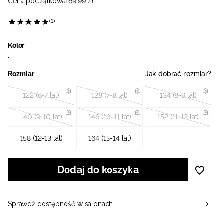
Cena początkowa
169
,
99
zł
(1)
Kolor
Rozmiar
Jak dobrać rozmiar?
122 (6-7 lat)
128 (7-8 lat)
134 (8-9 lat)
140 (9-10 lat)
146 (10-11 lat)
152 (11-12 lat)
158 (12-13 lat)
164 (13-14 lat)
Dodaj do koszyka
Sprawdź dostępność w salonach