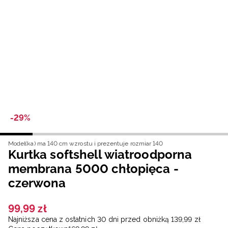
Niemiecki / EUR
Rumuński / RON
Słowacki / EUR
Ukraiński / UAH
-29%
Model(ka) ma 140 cm wzrostu i prezentuje rozmiar 140
Kurtka softshell wiatroodporna
membrana 5000 chłopięca -
czerwona
99
,
99
zł
Najniższa cena z ostatnich 30 dni przed obniżką
139
,
99
zł