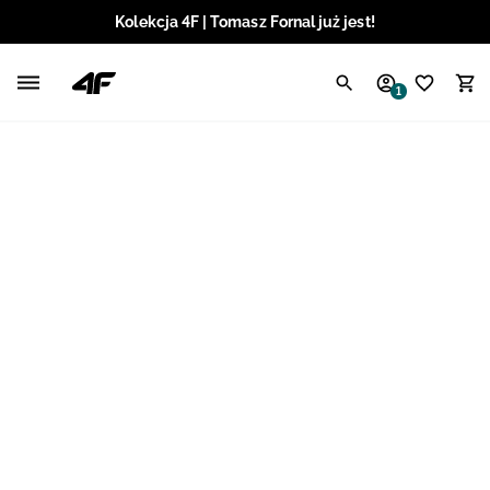
Kolekcja 4F | Tomasz Fornal już jest!
Polski / PLN
1
Angielski / EUR
Angielski / USD
Angielski / GBP
Chorwacki / EUR
Czeski / CZK
Litewski / EUR
Łotewski / EUR