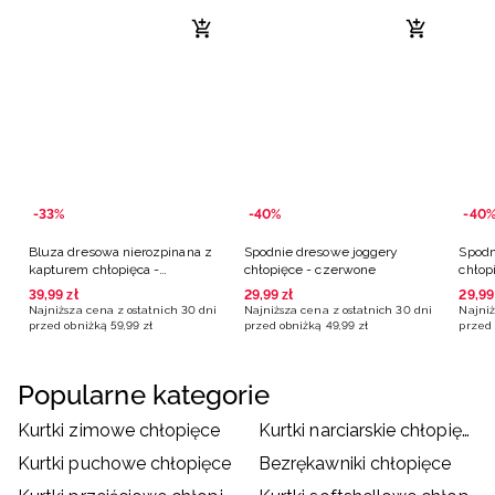
-33%
-40%
-40
Bluza dresowa nierozpinana z
Spodnie dresowe joggery
Spodn
kapturem chłopięca -
chłopięce - czerwone
chłop
czerwona
39
,
99
zł
29
,
99
zł
29
,
99
Najniższa cena z ostatnich 30 dni
Najniższa cena z ostatnich 30 dni
Najniż
przed obniżką
59
,
99
zł
przed obniżką
49
,
99
zł
przed 
Popularne kategorie
Kurtki zimowe chłopięce
Kurtki narciarskie chłopięce
Kurtki puchowe chłopięce
Bezrękawniki chłopięce