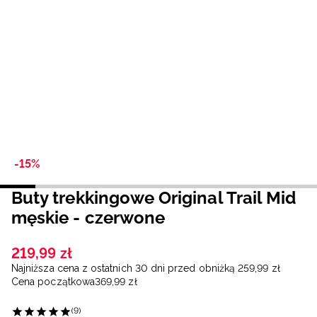
Niemiecki / EUR
Rumuński / RON
Słowacki / EUR
Ukraiński / UAH
-15%
Buty trekkingowe Original Trail Mid
męskie - czerwone
219
,
99
zł
Najniższa cena z ostatnich 30 dni przed obniżką
259
,
99
zł
Cena początkowa
369
,
99
zł
(9)