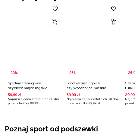
-33%
-25%
-25%
Spodnie treningowe
Spodnie treningowe
Czapk
szybkoschnące męskie -
szybkoschnące męskie -
turk
turkusowy
czerwone
59
,
99
zł
59
,
99
zł
29
,
99
Najniższa cena z ostatnich 30 dni
Najniższa cena z ostatnich 30 dni
Najniż
przed obniżką
89
,
99
zł
przed obniżką
79
,
99
zł
przed 
Poznaj sport od podszewki