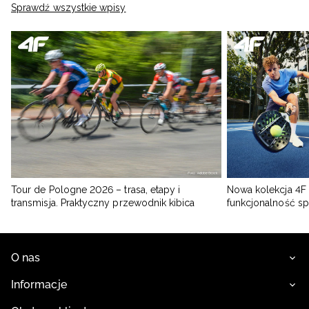
Sprawdź wszystkie wpisy
Tour de Pologne 2026 – trasa, etapy i
Nowa kolekcja 4F 
transmisja. Praktyczny przewodnik kibica
funkcjonalność s
O nas
Informacje