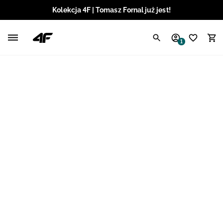
Kolekcja 4F | Tomasz Fornal już jest!
Polski / PLN
1
Angielski / EUR
Angielski / USD
Angielski / GBP
Chorwacki / EUR
Czeski / CZK
Litewski / EUR
Łotewski / EUR