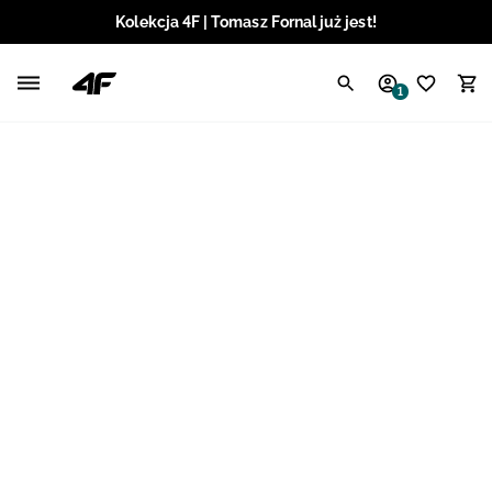
Kolekcja 4F | Tomasz Fornal już jest!
Polski / PLN
1
Angielski / EUR
Angielski / USD
Angielski / GBP
Chorwacki / EUR
Czeski / CZK
Litewski / EUR
Łotewski / EUR