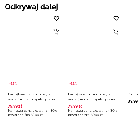
Odkrywaj dalej
-11%
-11%
Bezrękawnik puchowy z
Bezrękawnik puchowy z
Banda
wypełnieniem syntetycznym
wypełnieniem syntetycznym
39
,
99
dziewczęcy - fioletowy
dziewczęcy - różowy
79
,
99
zł
79
,
99
zł
Najniższa cena z ostatnich 30 dni
Najniższa cena z ostatnich 30 dni
przed obniżką
89
,
99
zł
przed obniżką
89
,
99
zł