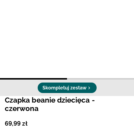
Niemiecki / EUR
Rumuński / RON
Słowacki / EUR
Ukraiński / UAH
Skompletuj zestaw
Czapka beanie dziecięca -
czerwona
69
,
99
zł