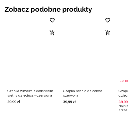
Zobacz podobne produkty
-20
Czapka zimowa z dodatkiem
Czapka beanie dziecięca -
Czapk
wełny dziecięca - czerwona
czerwona
dziec
39
,
99
zł
39
,
99
zł
39
,
99
Najniż
przed 