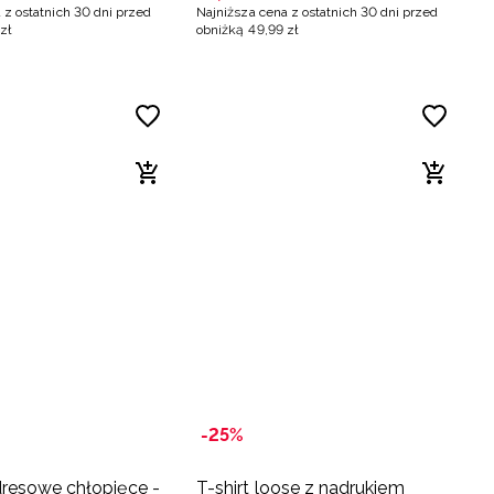
 z ostatnich 30 dni przed
Najniższa cena z ostatnich 30 dni przed
zł
obniżką
49
,
99
zł
-25%
resowe chłopięce -
T-shirt loose z nadrukiem