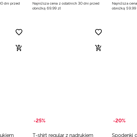
30 dni przed
Najniższa cena z ostatnich 30 dni przed
Najniższa cena
obniżką
69
,
99
zł
obniżką
59
,
99
-25%
-20%
drukiem
T-shirt regular z nadrukiem
Spodenki d