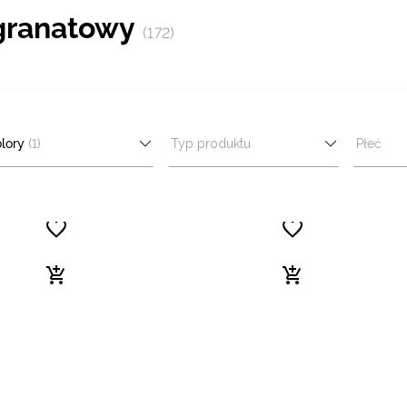
 granatowy
(172)
lory
(1)
Typ produktu
Płeć