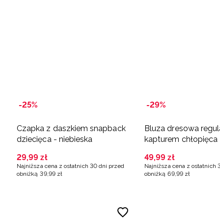
-25%
-29%
Czapka z daszkiem snapback
Bluza dresowa regul
dziecięca - niebieska
kapturem chłopięca 
granatowa
29
,
99
zł
49
,
99
zł
Najniższa cena z ostatnich 30 dni przed
Najniższa cena z ostatnich 
obniżką
39
,
99
zł
obniżką
69
,
99
zł