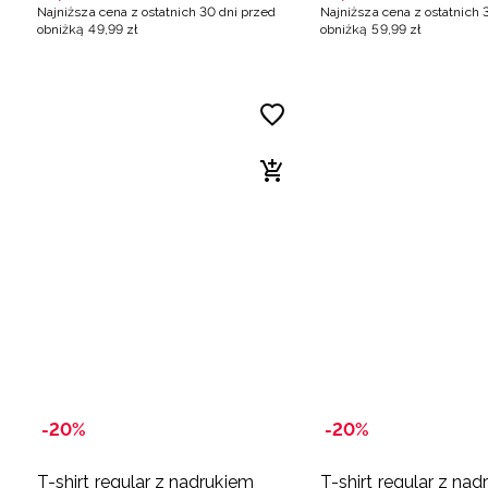
Najniższa cena z ostatnich 30 dni przed
Najniższa cena z ostatnich 
obniżką
49
,
99
zł
obniżką
59
,
99
zł
-20%
-20%
T-shirt regular z nadrukiem
T-shirt regular z na