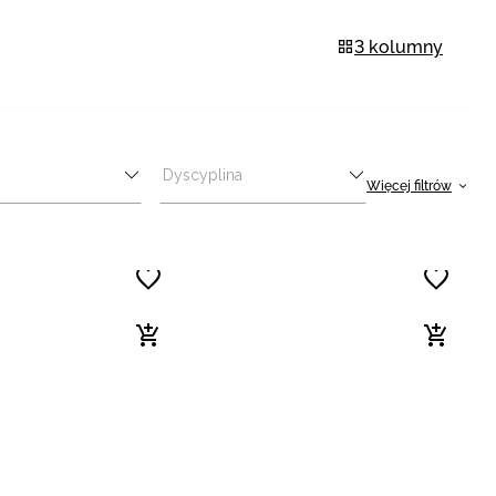
3 kolumny
Dyscyplina
Więcej filtrów