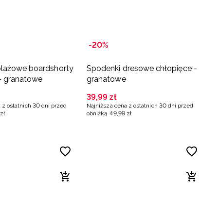
-20%
plażowe boardshorty
Spodenki dresowe chłopięce -
- granatowe
granatowe
39
,
99
zł
 z ostatnich 30 dni przed
Najniższa cena z ostatnich 30 dni przed
zł
obniżką
49
,
99
zł