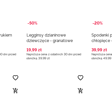
-50%
-20%
drukiem
Legginsy dzianinowe
Spodenki 
dziewczęce - granatowe
chłopięce 
19
,
99
zł
39
,
99
zł
30 dni przed
Najniższa cena z ostatnich 30 dni przed
Najniższa cena
obniżką
39
,
99
zł
obniżką
49
,
99