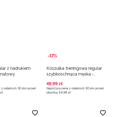
-17%
ular z nadrukiem
Koszulka treningowa regular
anatowy
szybkoschnąca męska -
granatowa
49
,
99
zł
 z ostatnich 30 dni przed
Najniższa cena z ostatnich 30 dni przed
zł
obniżką
59
,
99
zł