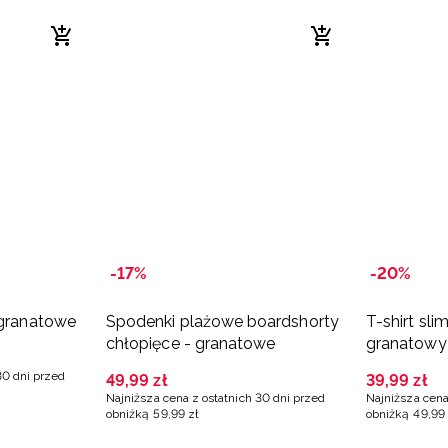
-17%
-20%
 granatowe
Spodenki plażowe boardshorty
T-shirt sli
chłopięce - granatowe
granatowy
30 dni przed
49
,
99
zł
39
,
99
zł
Najniższa cena z ostatnich 30 dni przed
Najniższa cena
obniżką
59
,
99
zł
obniżką
49
,
99