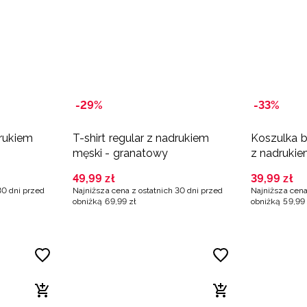
-29%
-33%
drukiem
T-shirt regular z nadrukiem
Koszulka b
męski - granatowy
z nadrukie
granatowa
49
,
99
zł
39
,
99
zł
30 dni przed
Najniższa cena z ostatnich 30 dni przed
Najniższa cena
obniżką
69
,
99
zł
obniżką
59
,
99