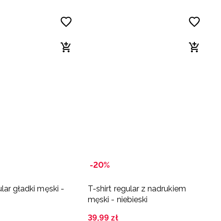
-20%
ular gładki męski -
T-shirt regular z nadrukiem
męski - niebieski
39
,
99
zł