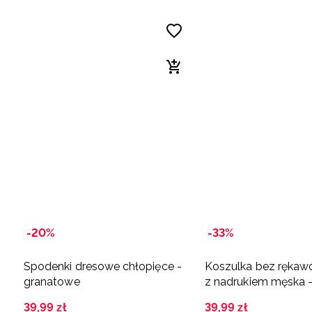
-20%
-33%
Spodenki dresowe chłopięce -
Koszulka bez rękaw
granatowe
z nadrukiem męska 
granatowa
39
,
99
zł
39
,
99
zł