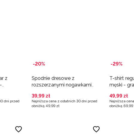
-20%
-29%
ar z
Spodnie dresowe z
T-shirt reg
-
rozszerzanymi nogawkami
męski - gr
dziewczęce - granatowe
39
,
99
zł
49
,
99
zł
30 dni przed
Najniższa cena z ostatnich 30 dni przed
Najniższa cena
obniżką
49
,
99
zł
obniżką
69
,
99