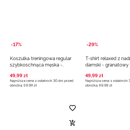
-17%
-29%
Koszulka treningowa regular
T-shirt relaxed z na
szybkoschnąca męska -
damski - granatowy
granatowa
49
,
99
zł
49
,
99
zł
Najniższa cena z ostatnich 30 dni przed
Najniższa cena z ostatnich 
obniżką
59
,
99
zł
obniżką
69
,
99
zł