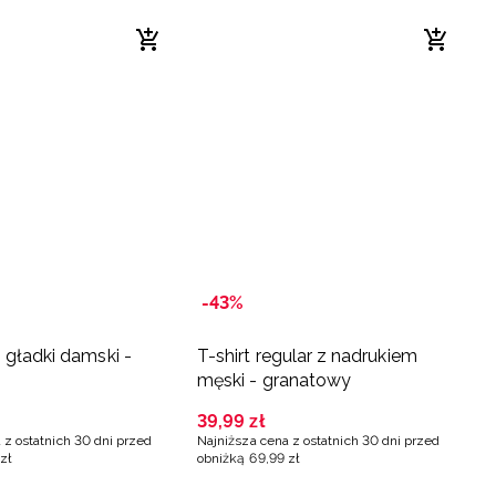
-43%
m gładki damski -
T-shirt regular z nadrukiem
męski - granatowy
39
,
99
zł
 z ostatnich 30 dni przed
Najniższa cena z ostatnich 30 dni przed
zł
obniżką
69
,
99
zł