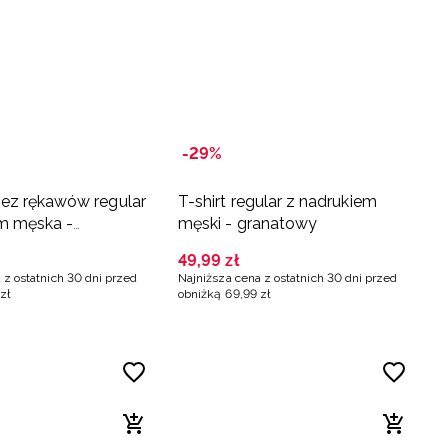
-29%
ez rękawów regular
T-shirt regular z nadrukiem
m męska -
męski - granatowy
49
,
99
zł
 z ostatnich 30 dni przed
Najniższa cena z ostatnich 30 dni przed
zł
obniżką
69
,
99
zł