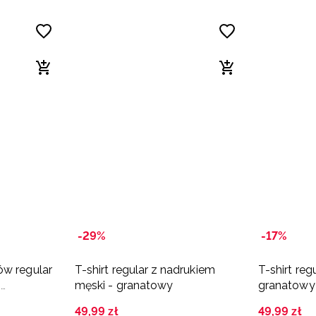
-29%
-17%
ów regular
T-shirt regular z nadrukiem
T-shirt reg
-
męski - granatowy
granatowy
49
,
99
zł
49
,
99
zł