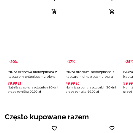
-20%
-17%
-25%
Bluza dresowa nierozpinana z
Bluza dresowa nierozpinana z
Bluza
kapturem chłopięca - zielona
kapturem chłopięca - zielona
kaptu
79
,
99
zł
49
,
99
zł
59
,
99
Najniższa cena z ostatnich 30 dni
Najniższa cena z ostatnich 30 dni
Najniż
przed obniżką
99
,
99
zł
przed obniżką
59
,
99
zł
przed 
Często kupowane razem