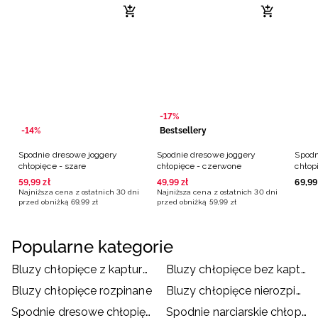
-17%
-14%
Bestsellery
Spodnie dresowe joggery
Spodnie dresowe joggery
Spodn
chłopięce - szare
chłopięce - czerwone
chłop
59
,
99
zł
49
,
99
zł
69
,
99
Najniższa cena z ostatnich 30 dni
Najniższa cena z ostatnich 30 dni
przed obniżką
69
,
99
zł
przed obniżką
59
,
99
zł
Popularne kategorie
Bluzy chłopięce z kapturem
Bluzy chłopięce bez kaptura
Bluzy chłopięce rozpinane
Bluzy chłopięce nierozpinane
Spodnie dresowe chłopięce
Spodnie narciarskie chłopięce