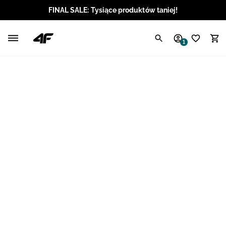
FINAL SALE: Tysiące produktów taniej!
Polski / PLN
1
Angielski / EUR
Angielski / USD
Angielski / GBP
Chorwacki / EUR
Czeski / CZK
Litewski / EUR
Łotewski / EUR