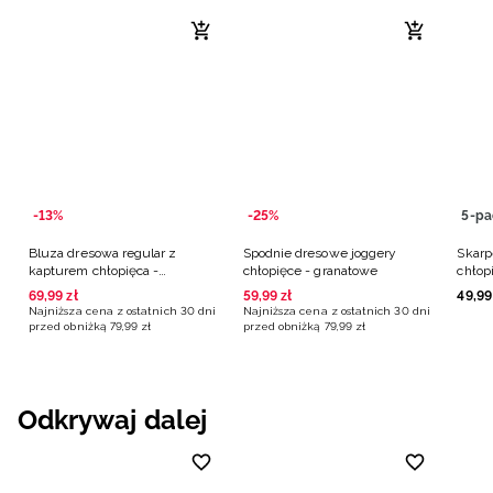
-13%
-25%
5-pa
Bluza dresowa regular z
Spodnie dresowe joggery
Skarp
kapturem chłopięca -
chłopięce - granatowe
chłopi
granatowa
69
,
99
zł
59
,
99
zł
49
,
99
Najniższa cena z ostatnich 30 dni
Najniższa cena z ostatnich 30 dni
przed obniżką
79
,
99
zł
przed obniżką
79
,
99
zł
Odkrywaj dalej