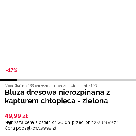
Niemiecki / EUR
Rumuński / RON
Słowacki / EUR
Ukraiński / UAH
-17%
Model(ka) ma 133 cm wzrostu i prezentuje rozmiar 140
Bluza dresowa nierozpinana z
kapturem chłopięca - zielona
49
,
99
zł
Najniższa cena z ostatnich 30 dni przed obniżką
59
,
99
zł
Cena początkowa
99
,
99
zł