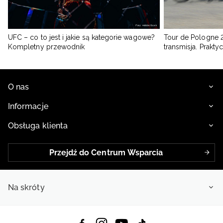
UFC – co to jest i jakie są kategorie wagowe?
Tour de Pologne 2
Kompletny przewodnik
transmisja. Prakt
O nas
Informacje
Obsługa klienta
Przejdź do Centrum Wsparcia
Na skróty