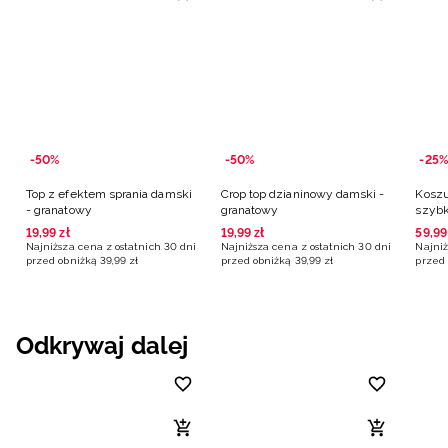
-50%
-50%
-25%
Top z efektem sprania damski
Crop top dzianinowy damski -
Koszu
- granatowy
granatowy
szybk
grana
19
,
99
zł
19
,
99
zł
59
,
99
Najniższa cena z ostatnich 30 dni
Najniższa cena z ostatnich 30 dni
Najniż
przed obniżką
39
,
99
zł
przed obniżką
39
,
99
zł
przed 
Odkrywaj dalej