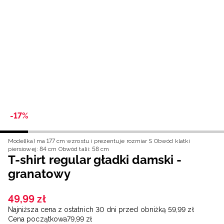
Niemiecki / EUR
Rumuński / RON
Słowacki / EUR
Ukraiński / UAH
-17%
Model(ka) ma 177 cm wzrostu i prezentuje rozmiar S
Obwód klatki
piersiowej: 84 cm
Obwód talii: 58 cm
T-shirt regular gładki damski -
granatowy
49
,
99
zł
Najniższa cena z ostatnich 30 dni przed obniżką
59
,
99
zł
Cena początkowa
79
,
99
zł