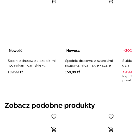
Nowość
Nowość
-20
Spodnie dresowe z szerokimi
Spodnie dresowe z szerokimi
Sukie
nogawkami damskie -
nogawkami damskie - szare
dzian
granatowe
159
,
99
zł
159
,
99
zł
79
,
99
Najniż
przed 
Zobacz podobne produkty