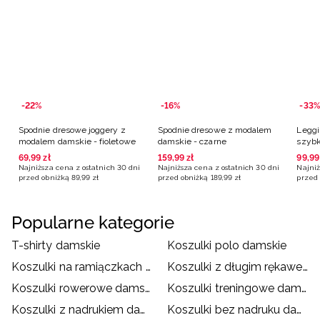
-22%
-16%
-33%
Spodnie dresowe joggery z
Spodnie dresowe z modalem
Leggi
modalem damskie - fioletowe
damskie - czarne
szybk
czarn
69
,
99
zł
159
,
99
zł
99
,
99
Najniższa cena z ostatnich 30 dni
Najniższa cena z ostatnich 30 dni
Najniż
przed obniżką
89
,
99
zł
przed obniżką
189
,
99
zł
przed 
Popularne kategorie
T-shirty damskie
Koszulki polo damskie
Koszulki na ramiączkach damskie
Koszulki z długim rękawem damskie
Koszulki rowerowe damskie
Koszulki treningowe damskie
Koszulki z nadrukiem damskie
Koszulki bez nadruku damskie