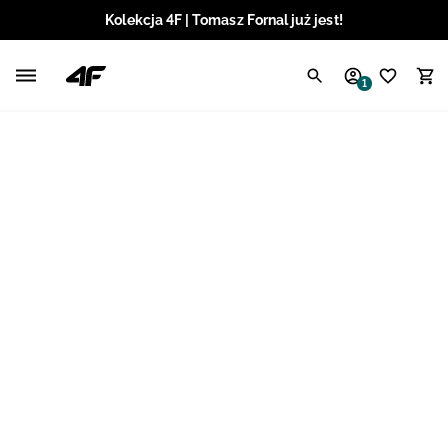
Kolekcja 4F | Tomasz Fornal już jest!
Polski / PLN
1
Angielski / EUR
Angielski / USD
Angielski / GBP
Chorwacki / EUR
Czeski / CZK
Litewski / EUR
Łotewski / EUR