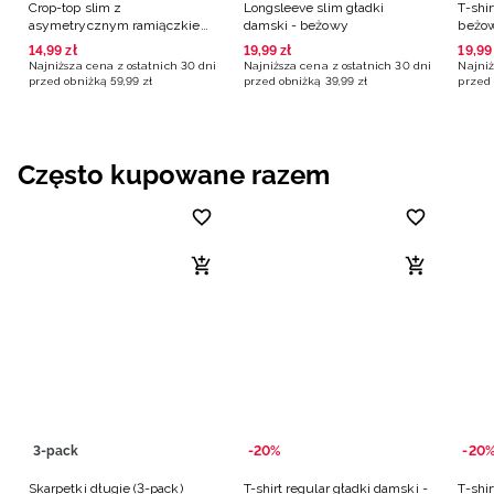
Crop-top slim z
Longsleeve slim gładki
T-shir
asymetrycznym ramiączkiem
damski - beżowy
beżo
damski - beżowy
14
,
99
zł
19
,
99
zł
19
,
99
Najniższa cena z ostatnich 30 dni
Najniższa cena z ostatnich 30 dni
Najniż
przed obniżką
59
,
99
zł
przed obniżką
39
,
99
zł
przed 
Często kupowane razem
3-pack
-20%
-20
Skarpetki długie (3-pack)
T-shirt regular gładki damski -
T-shir