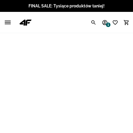
FINAL SALE: Tysiące produktów taniej!
Polski / PLN
1
Angielski / EUR
Angielski / USD
Angielski / GBP
Chorwacki / EUR
Czeski / CZK
Litewski / EUR
Łotewski / EUR