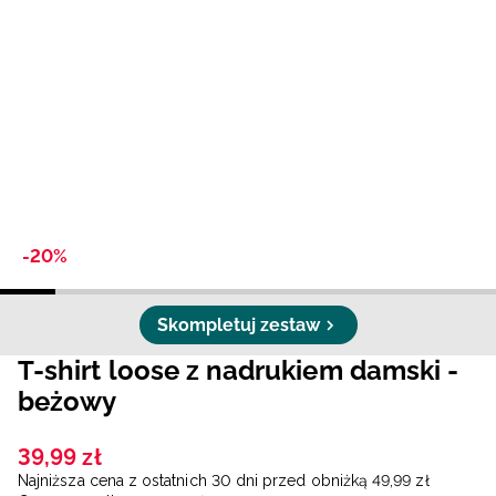
Niemiecki / EUR
Rumuński / RON
Słowacki / EUR
Ukraiński / UAH
-20%
Skompletuj zestaw
T-shirt loose z nadrukiem damski -
beżowy
39
,
99
zł
Najniższa cena z ostatnich 30 dni przed obniżką
49
,
99
zł