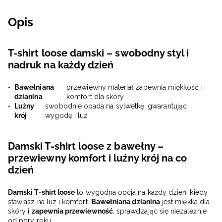
Opis
T-shirt loose damski – swobodny styl i
nadruk na każdy dzień
Bawełniana
przewiewny materiał zapewnia miękkość i
dzianina
komfort dla skóry
Luźny
swobodnie opada na sylwetkę, gwarantując
krój
wygodę i luz
Damski T-shirt loose z bawełny –
przewiewny komfort i luźny krój na co
dzień
Damski T-shirt loose
to wygodna opcja na każdy dzień, kiedy
stawiasz na luz i komfort.
Bawełniana dzianina
jest miękka dla
skóry i
zapewnia przewiewność
, sprawdzając się niezależnie
od pory roku.