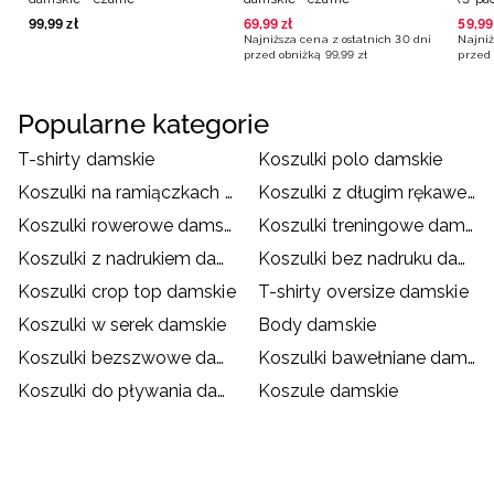
99
,
99
zł
69
,
99
zł
59
,
99
Najniższa cena z ostatnich 30 dni
Najniż
przed obniżką
99
,
99
zł
przed 
Popularne kategorie
T-shirty damskie
Koszulki polo damskie
Koszulki na ramiączkach damskie
Koszulki z długim rękawem damskie
Koszulki rowerowe damskie
Koszulki treningowe damskie
Koszulki z nadrukiem damskie
Koszulki bez nadruku damskie
Koszulki crop top damskie
T-shirty oversize damskie
Koszulki w serek damskie
Body damskie
Koszulki bezszwowe damskie
Koszulki bawełniane damskie
Koszulki do pływania damskie
Koszule damskie