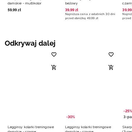
damskie - multikolor
beżowy
czarn
59
,
99
zł
39
,
99
zł
39
,
99
Najniższa cena z ostatnich 30 dni
Najniż
przed obniżką
49
,
99
zł
przed 
Odkrywaj dalej
-25%
-30%
3-pa
Legginsy kolarki treningowe
Legginsy kolarki treningowe
Skarp
damskie - czarne
damskie - czarne
(3-pa