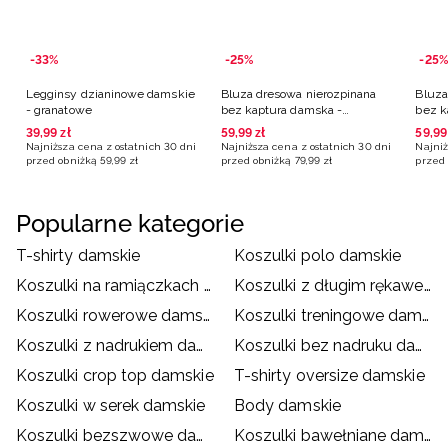
-33%
-25%
-25%
Legginsy dzianinowe damskie
Bluza dresowa nierozpinana
Bluza
- granatowe
bez kaptura damska -
bez k
granatowa
39
,
99
zł
59
,
99
zł
59
,
99
Najniższa cena z ostatnich 30 dni
Najniższa cena z ostatnich 30 dni
Najniż
przed obniżką
59
,
99
zł
przed obniżką
79
,
99
zł
przed 
Popularne kategorie
T-shirty damskie
Koszulki polo damskie
Koszulki na ramiączkach damskie
Koszulki z długim rękawem damskie
Koszulki rowerowe damskie
Koszulki treningowe damskie
Koszulki z nadrukiem damskie
Koszulki bez nadruku damskie
Koszulki crop top damskie
T-shirty oversize damskie
Koszulki w serek damskie
Body damskie
Koszulki bezszwowe damskie
Koszulki bawełniane damskie