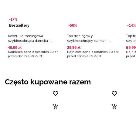
-17%
Bestsellery
-56%
-14%
Koszulka treningowa
Top treningowy
Top t
szybkoschnąca damska -
szybkoschnący damski -
szybk
czarna
czarny
czarn
49
,
99
zł
39
,
99
zł
59
,
99
Najniższa cena z ostatnich 30 dni
Najniższa cena z ostatnich 30 dni
Najniż
przed obniżką
59
,
99
zł
przed obniżką
89
,
99
zł
przed 
Często kupowane razem