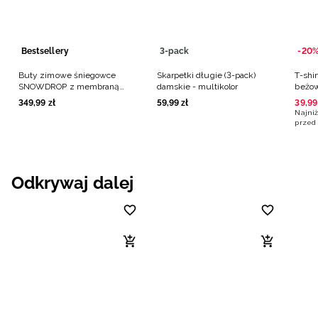
Bestsellery
3-pack
-20
Buty zimowe śniegowce
Skarpetki długie (3-pack)
T-shir
SNOWDROP z membraną
damskie - multikolor
beżo
damskie - czarne
349
,
99
zł
59
,
99
zł
39
,
99
Najniż
przed 
Odkrywaj dalej