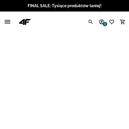
FINAL SALE: Tysiące produktów taniej!
Polski / PLN
1
Angielski / EUR
Angielski / USD
Angielski / GBP
Chorwacki / EUR
Czeski / CZK
Litewski / EUR
Łotewski / EUR