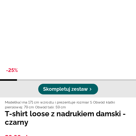
Niemiecki / EUR
Rumuński / RON
Słowacki / EUR
Ukraiński / UAH
-25%
Skompletuj zestaw
Model(ka) ma 171 cm wzrostu i prezentuje rozmiar S
Obwód klatki
piersiowej: 79 cm
Obwód talii: 59 cm
T-shirt loose z nadrukiem damski -
czarny