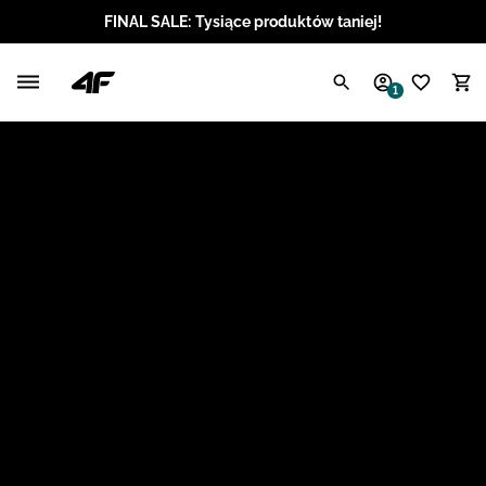
FINAL SALE: Tysiące produktów taniej!
Polski / PLN
1
Angielski / EUR
Angielski / USD
Angielski / GBP
Chorwacki / EUR
Czeski / CZK
Litewski / EUR
Łotewski / EUR