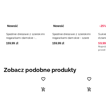
Nowość
Nowość
-25%
Spodnie dresowe z szerokimi
Spodnie dresowe z szerokimi
Sukie
nogawkami damskie -
nogawkami damskie - szare
dzian
granatowe
159
,
99
zł
159
,
99
zł
59
,
99
Najniż
przed 
Zobacz podobne produkty