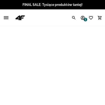
FINAL SALE: Tysiące produktów taniej!
Polski / PLN
1
Angielski / EUR
Angielski / USD
Angielski / GBP
Chorwacki / EUR
Czeski / CZK
Litewski / EUR
Łotewski / EUR