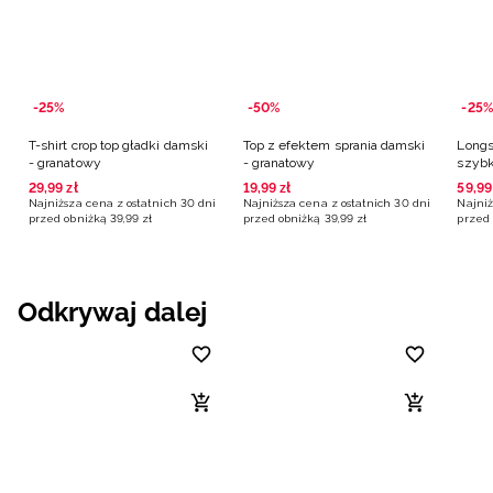
-25%
-50%
-25%
T-shirt crop top gładki damski
Top z efektem sprania damski
Longs
- granatowy
- granatowy
szybk
grana
29
,
99
zł
19
,
99
zł
59
,
99
Najniższa cena z ostatnich 30 dni
Najniższa cena z ostatnich 30 dni
Najniż
przed obniżką
39
,
99
zł
przed obniżką
39
,
99
zł
przed 
Odkrywaj dalej