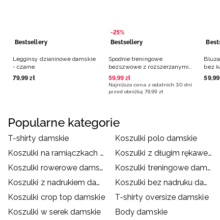
-25%
Bestsellery
Bestsellery
Best
Legginsy dzianinowe damskie
Spodnie treningowe
Bluza
- czarne
bezszwowe z rozszerzanymi
bez k
nogawkami damskie - czarne
79
,
99
zł
59
,
99
zł
59
,
99
Najniższa cena z ostatnich 30 dni
przed obniżką
79
,
99
zł
Popularne kategorie
T-shirty damskie
Koszulki polo damskie
Koszulki na ramiączkach damskie
Koszulki z długim rękawem damskie
Koszulki rowerowe damskie
Koszulki treningowe damskie
Koszulki z nadrukiem damskie
Koszulki bez nadruku damskie
Koszulki crop top damskie
T-shirty oversize damskie
Koszulki w serek damskie
Body damskie