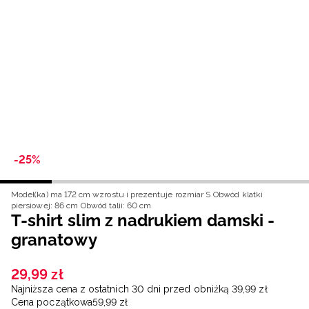
Niemiecki / EUR
Rumuński / RON
Słowacki / EUR
Ukraiński / UAH
-25%
Model(ka) ma 172 cm wzrostu i prezentuje rozmiar S
Obwód klatki
piersiowej: 86 cm
Obwód talii: 60 cm
T-shirt slim z nadrukiem damski -
granatowy
29
,
99
zł
Najniższa cena z ostatnich 30 dni przed obniżką
39
,
99
zł
Cena początkowa
59
,
99
zł