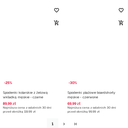
-25%
-30%
Spodenki kolarskie z żelową
Spodenki plażowe boardshorty
wkładką męskie - czarne
męskie - czerwone
89
,
99
zł
69
,
99
zł
Najniższa cena z ostatnich 30 dni
Najniższa cena z ostatnich 30 dni
przed obniżką
119
,
99
zł
przed obniżką
99
,
99
zł
1