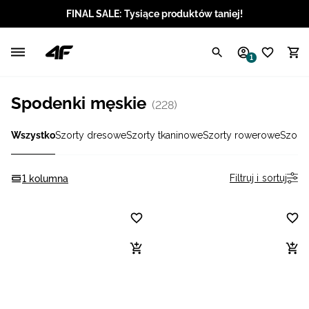
FINAL SALE: Tysiące produktów taniej!
Polski / PLN
1
Angielski / EUR
Spodenki męskie
(228)
Angielski / USD
Wszystko
Szorty dresowe
Szorty tkaninowe
Szorty rowerowe
Szorty
Angielski / GBP
Chorwacki / EUR
Filtruj i sortuj
1 kolumna
Czeski / CZK
Litewski / EUR
Łotewski / EUR