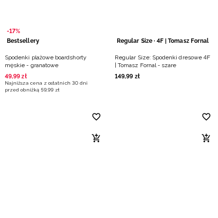
-17%
Bestsellery
Regular Size · 4F | Tomasz Fornal
Spodenki plażowe boardshorty
Regular Size: Spodenki dresowe 4F
męskie - granatowe
| Tomasz Fornal - szare
49
,
99
zł
149
,
99
zł
Najniższa cena z ostatnich 30 dni
przed obniżką
59
,
99
zł