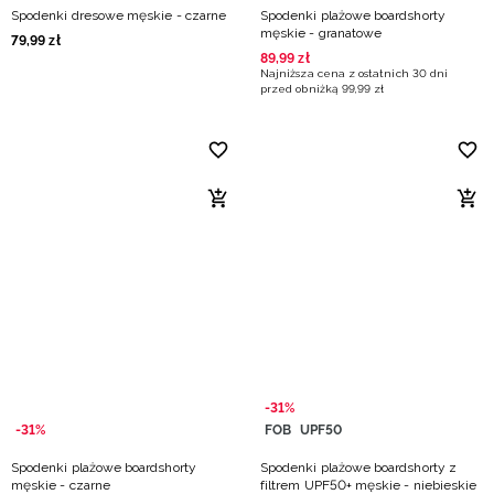
Spodenki dresowe męskie - czarne
Spodenki plażowe boardshorty
męskie - granatowe
79
,
99
zł
89
,
99
zł
Najniższa cena z ostatnich 30 dni
przed obniżką
99
,
99
zł
-31%
-31%
FOB
UPF50
Spodenki plażowe boardshorty
Spodenki plażowe boardshorty z
męskie - czarne
filtrem UPF50+ męskie - niebieskie