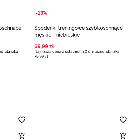
-13%
-
oschnące
Spodenki treningowe szybkoschnące
S
męskie - niebieskie
7
Na
69
,
99
zł
8
zed obniżką
Najniższa cena z ostatnich 30 dni przed obniżką
79
,
99
zł