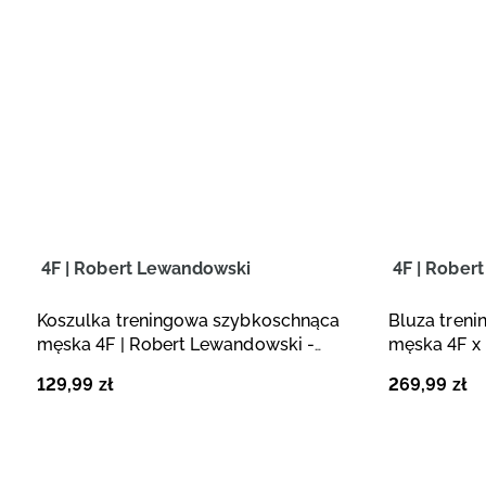
4F | Robert Lewandowski
4F | Rober
Koszulka treningowa szybkoschnąca
Bluza treni
męska 4F | Robert Lewandowski -
męska 4F x
czarna
czarna
129
,
99
zł
269
,
99
zł