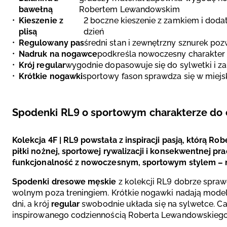
bawełną
Robertem Lewandowskim
Kieszenie z
2 boczne kieszenie z zamkiem i doda
plisą
dzień
Regulowany pas
średni stan i zewnętrzny sznurek p
Nadruk na nogawce
podkreśla nowoczesny charakter 
Krój regular
wygodnie dopasowuje się do sylwetki i 
Krótkie nogawki
sportowy fason sprawdza się w miejsk
Spodenki RL9 o sportowym charakterze do 
Kolekcja 4F | RL9 powstała z inspiracji pasją, którą Ro
piłki nożnej, sportowej rywalizacji i konsekwentnej pr
funkcjonalność z nowoczesnym, sportowym stylem – na
Spodenki dresowe męskie
z kolekcji RL9 dobrze spraw
wolnym poza treningiem. Krótkie nogawki nadają model
dni, a krój
regular
swobodnie układa się na sylwetce. Ca
inspirowanego codziennością Roberta Lewandowskiego