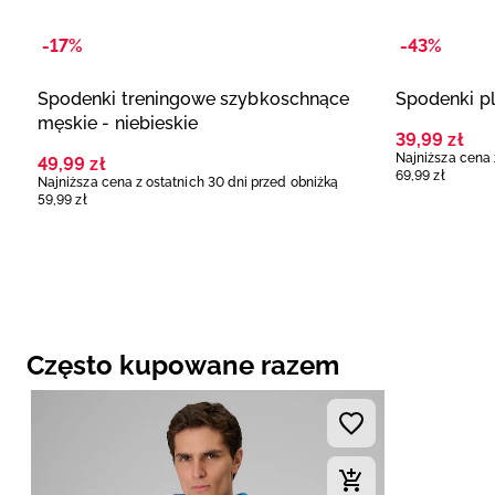
-17%
-43%
Spodenki treningowe szybkoschnące
Spodenki pl
męskie - niebieskie
39
,
99
zł
Najniższa cena 
49
,
99
zł
69
,
99
zł
Najniższa cena z ostatnich 30 dni przed obniżką
59
,
99
zł
Często kupowane razem