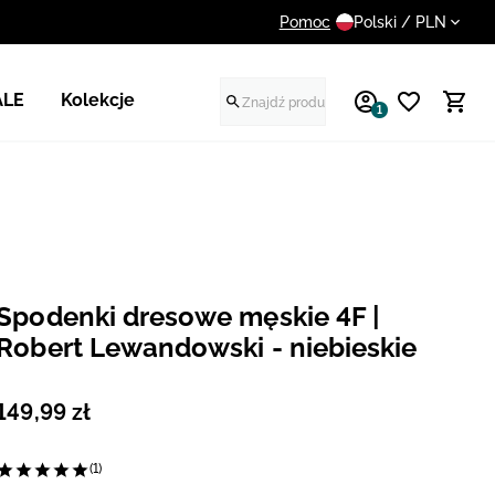
Pomoc
14 dni na darmowy zwrot
Polski / PLN
ALE
Kolekcje
1
Spodenki dresowe męskie 4F |
Robert Lewandowski - niebieskie
149
,
99
zł
(1)