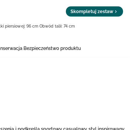
Skompletuj zestaw
ki piersiowej: 96 cm
Obwód talii: 74 cm
onserwacja
Bezpieczeństwo produktu
zenia i podkreśla sportowy casualowy styl inspirowany