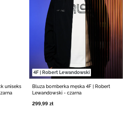
4F | Robert Lewandowski
4
k uniseks
Bluza bomberka męska 4F | Robert
S
czarna
Lewandowski - czarna
L
299
,
99
zł
1