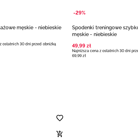
-29%
ażowe męskie - niebieskie
Spodenki treningowe szybk
męskie - niebieskie
z ostatnich 30 dni przed obniżką
49
,
99
zł
Najniższa cena z ostatnich 30 dni pr
69
,
99
zł