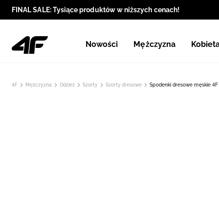
FINAL SALE: Tysiące produktów w niższych cenach!
Nowości
Mężczyzna
Kobiet
4F
Mężczyzna
Odzież
Szorty
Szorty dresowe
Spodenki dresowe męskie 4F 