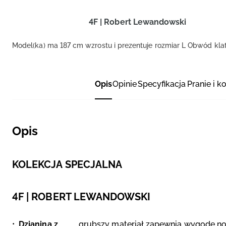
4F | Robert Lewandowski
Model(ka) ma 187 cm wzrostu i prezentuje rozmiar L
Obwód klat
Opis
Opinie
Specyfikacja
Pranie i k
Opis
KOLEKCJA SPECJALNA
4F | ROBERT LEWANDOWSKI
Dzianina z
grubszy materiał zapewnia wygodę nos